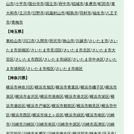
山市
/
小平市
/
国分寺市
/
国立市
/
府中市
/
稲城市
/
多摩市
/
町田市
/
東
大和市
/
立川市
/
日野市
/
武蔵村山市
/
昭島市
/
羽村市
/
福生市
/
八王子
市
/
青梅市
【埼玉県】
東松山市
/
川口市
/
入間市
/
所沢市
/
挟山市
/
川越市
/
さいたま市
/
さい
たま市岩槻区
/
さいたま市見沼区
/
さいたま市北区
/
さいたま市大
宮区
/
さいたま市西区
/
さいたま市緑区
/
さいたま市中央区
/
さいた
ま市浦和区
/
さいたま市桜区
/
さいたま市南区
【神奈川県】
横浜市神奈川区
/
横浜市旭区
/
横浜市青葉区
/
横浜市磯子区
/
横浜市
泉区
/
横浜市金沢区
/
横浜市港南区
/
横浜市港北区
/
横浜市栄区
/
横
浜市瀬谷区
/
横浜市戸塚区
/
横浜市都筑区
/
横浜市鶴見区
/
横浜市中
区
/
横浜市西区
/
横浜市保土ヶ谷区
/
横浜市緑区
/
横浜市南区
/
川崎
市
/
川崎市川崎区
/
川崎市幸区
/
川崎市中原区
/
川崎市高津区
/
川崎
市宮前区
/
川崎市多摩区
/
川崎市麻生区
/
横須賀市
/
鎌倉市
/
逗子市
/