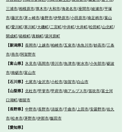
三浦市
/
相模原市
/
厚木市
/
大和市
/
海老名市
/
座間市
/
綾瀬市
/
平塚
市
/
藤沢市
/
茅ヶ崎市
/
秦野市
/
伊勢原市
/
小田原市
/
南足柄市
/
葉山
町
/
愛川町
/
寒川町
/
大磯町
/
二宮町
/
中井町
/
大井町
/
松田町
/
山北町
/
開成町
/
箱根町
/
真鶴町
/
湯河原町
【新潟県】
長岡市
/
上越市
/
柏崎市
/
五泉市
/
糸魚川市
/
妙高市
/
三条
市
/
燕市
/
阿賀野市
【富山県】
氷見市
/
高岡市
/
滑川市
/
魚津市
/
射水市
/
小矢部市
/
砺波
市
/
南砺市
/
富山市
【石川県】
七尾市
/
金沢市
/
小松市
/
加賀市
/
白山市
【山梨県】
北杜市
/
甲斐市
/
甲府市
/
南アルプス市
/
笛吹市
/
富士河
口湖町
/
都留市
【長野県】
中野市
/
長野市
/
須坂市
/
千曲市
/
上田市
/
安曇野市
/
佐久
市
/
松本市
/
茅野市
/
伊那市
/
飯田市
【愛知県】