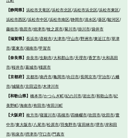
江町
【静岡県】
浜松市天竜区
/
浜松市北区
/
浜松市浜北区
/
浜松市東区
/
浜松市西区
/
浜松市中区
/
浜松市南区
/
静岡市
/
清水区
/
葵区
/
駿河区
/
藤枝市
/
島田市
/
焼津市
/
牧之原市
/
菊川市
/
掛川市
/
袋井市
【滋賀県】
長浜市
/
彦根市
/
大津市
/
守山市
/
野洲市
/
東近江市
/
草津
市
/
栗東市
/
湖南市
/
甲賀市
【奈良県】
奈良市
/
生駒市
/
大和郡山市
/
天理市
/
香芝市
/
大和高田
市
/
桜井市
/
葛城市
/
橿原市
【京都府】
京都市
/
南丹市
/
亀岡市
/
向日市
/
長岡京市
/
宇治市
/
八幡
市
/
城陽市
/
京田辺市
/
木津川市
【和歌山県】
橋本市
/
かつらぎ町
/
紀の川市
/
岩出市
/
和歌山市
/
紀
美野町
/
海南市
/
有田市
/
有田川町
【大阪府】
枚方市
/
寝屋川市
/
高槻市
/
四條畷市
/
吹田市
/
吹田市
/
豊
中市
/
東大阪市
/
八尾市
/
松原市
/
羽曳野市
/
富田林市
/
堺市
/
岸和田
市
/
和泉市
/
摂津市
/
守口市
/
門真市