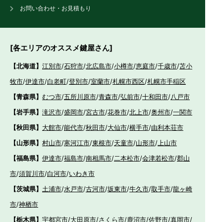
お問い合わせ・お見積もり
[各エリアのオススメ鍵屋さん]
【北海道】
江別市
/
石狩市
/
北広島市
/
小樽市
/
恵庭市
/
千歳市
/
苫小
牧市
/
伊達市
/
白老町
/
登別市
/
室蘭市
/
札幌市西区
/
札幌市手稲区
【青森県】
むつ市
/
五所川原市
/
青森市
/
弘前市
/
十和田市
/
八戸市
【岩手県】
滝沢市
/
盛岡市
/
宮古市
/
花巻市
/
北上市
/
奥州市
/
一関市
【秋田県】
大館市
/
能代市
/
秋田市
/
大仙市
/
横手市
/
由利本荘市
【山形県】
村山市
/
寒河江市
/
東根市
/
天童市
/
山形市
/
上山市
【福島県】
伊達市
/
福島市
/
南相馬市
/
二本松市
/
会津若松市
/
郡山
市
/
須賀川市
/
白河市
/
いわき市
【茨城県】
土浦市
/
水戸市
/
古河市
/
坂東市
/
牛久市
/
取手市
/
龍ヶ崎
市
/
神栖市
【栃木県】
宇都宮市
/
大田原市
/
さくら市
/
鹿沼市
/
佐野市
/
真岡市
/