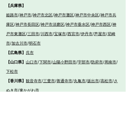
【兵庫県】
姫路市
/
神戸市
/
神戸市北区
/
神戸市灘区
/
神戸市中央区
/
神戸市兵
庫区
/
神戸市長田区
/
神戸市須磨区
/
神戸市垂水区
/
神戸市西区
/
神
戸市東灘区
/
三田市
/
川西市
/
宝塚市
/
西宮市
/
伊丹市
/
芦屋市
/
尼崎
市
/
加古川市
/
明石市
【広島県】
呉市
【山口県】
山口市
/
下関市
/
山陽小野田市
/
宇部市
/
防府市
/
周南市
/
下松市
【香川県】
観音寺市
/
三豊市
/
善通寺市
/
丸亀市
/
坂出市
/
高松市
/
さ
ぬき市
/
東かがわ市
【愛媛県】
伊予市
/
東温市
/
松山市
/
今治市
/
西条市
/
新居浜市
/
四国
中央市
【福岡県】
福岡市東区
/
福岡市南区
/
福岡市博多区
/
福岡市早良区
/
福岡市西