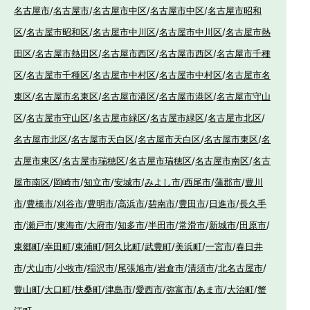
名古屋市
/
名古屋市
/
名古屋市中区
/
名古屋市中区
/
名古屋市昭和
区
/
名古屋市昭和区
/
名古屋市中川区
/
名古屋市中川区
/
名古屋市熱
田区
/
名古屋市熱田区
/
名古屋市西区
/
名古屋市西区
/
名古屋市千種
区
/
名古屋市千種区
/
名古屋市中村区
/
名古屋市中村区
/
名古屋市名
東区
/
名古屋市名東区
/
名古屋市港区
/
名古屋市港区
/
名古屋市守山
区
/
名古屋市守山区
/
名古屋市緑区
/
名古屋市緑区
/
名古屋市北区
/
名古屋市北区
/
名古屋市天白区
/
名古屋市天白区
/
名古屋市東区
/
名
古屋市東区
/
名古屋市瑞穂区
/
名古屋市瑞穂区
/
名古屋市南区
/
名古
屋市南区
/
岡崎市
/
知立市
/
安城市
/
みよし市
/
西尾市
/
蒲郡市
/
豊川
市
/
豊橋市
/
刈谷市
/
豊明市
/
高浜市
/
碧南市
/
豊田市
/
日進市
/
長久手
市
/
瀬戸市
/
東海市
/
大府市
/
知多市
/
半田市
/
常滑市
/
新城市
/
田原市
/
東郷町
/
幸田町
/
東浦町
/
阿久比町
/
武豊町
/
美浜町
/
一宮市
/
春日井
市
/
犬山市
/
小牧市
/
稲沢市
/
尾張旭市
/
岩倉市
/
清須市
/
北名古屋市
/
豊山町
/
大口町
/
扶桑町
/
津島市
/
愛西市
/
弥富市
/
あま市
/
大治町
/
蟹