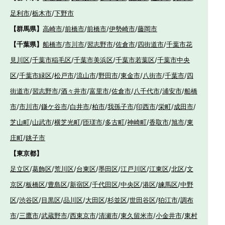
足利市
/
栃木市
/
下野市
【群馬県】
高崎市
/
前橋市
/
前橋市
/
伊勢崎市
/
藤岡市
【千葉県】
船橋市
/
市川市
/
習志野市
/
佐倉市
/
四街道市
/
千葉市花
見川区
/
千葉市稲毛区
/
千葉市美浜区
/
千葉市若葉区
/
千葉市中央
区
/
千葉市緑区
/
松戸市
/
流山市
/
野田市
/
東金市
/
八街市
/
千葉市
/
四
街道市
/
習志野市
/
酒々井市
/
富里市
/
佐倉市
/
八千代市
/
浦安市
/
船橋
市
/
市川市
/
鎌ケ谷市
/
白井市
/
柏市
/
我孫子市
/
印西市
/
栄町
/
成田市
/
芝山町
/
山武市
/
横芝光町
/
匝瑳市
/
多古町
/
神崎町
/
香取市
/
旭市
/
東
庄町
/
銚子市
【東京都】
足立区
/
葛飾区
/
荒川区
/
台東区
/
墨田区
/
江戸川区
/
江東区
/
北区
/
文
京区
/
板橋区
/
豊島区
/
新宿区
/
千代田区
/
中央区
/
港区
/
練馬区
/
中野
区
/
渋谷区
/
目黒区
/
品川区
/
大田区
/
杉並区
/
世田谷区
/
狛江市
/
調布
市
/
三鷹市
/
武蔵野市
/
西東京市
/
清瀬市
/
東久留米市
/
小金井市
/
東村