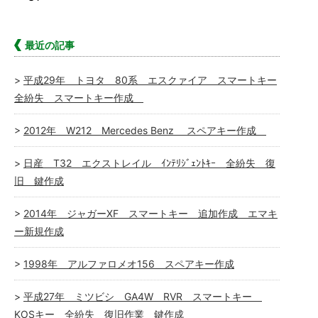
最近の記事
平成29年 トヨタ 80系 エスクァイア スマートキー
全紛失 スマートキー作成
2012年 W212 Mercedes Benz スペアキー作成
日産 T32 エクストレイル ｲﾝﾃﾘｼﾞｪﾝﾄｷｰ 全紛失 復
旧 鍵作成
2014年 ジャガーXF スマートキー 追加作成 エマキ
ー新規作成
1998年 アルファロメオ156 スペアキー作成
平成27年 ミツビシ GA4W RVR スマートキー
KOSキー 全紛失 復旧作業 鍵作成