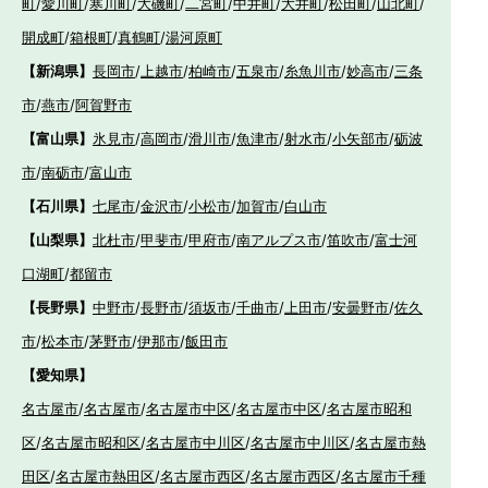
町
/
愛川町
/
寒川町
/
大磯町
/
二宮町
/
中井町
/
大井町
/
松田町
/
山北町
/
開成町
/
箱根町
/
真鶴町
/
湯河原町
【新潟県】
長岡市
/
上越市
/
柏崎市
/
五泉市
/
糸魚川市
/
妙高市
/
三条
市
/
燕市
/
阿賀野市
【富山県】
氷見市
/
高岡市
/
滑川市
/
魚津市
/
射水市
/
小矢部市
/
砺波
市
/
南砺市
/
富山市
【石川県】
七尾市
/
金沢市
/
小松市
/
加賀市
/
白山市
【山梨県】
北杜市
/
甲斐市
/
甲府市
/
南アルプス市
/
笛吹市
/
富士河
口湖町
/
都留市
【長野県】
中野市
/
長野市
/
須坂市
/
千曲市
/
上田市
/
安曇野市
/
佐久
市
/
松本市
/
茅野市
/
伊那市
/
飯田市
【愛知県】
名古屋市
/
名古屋市
/
名古屋市中区
/
名古屋市中区
/
名古屋市昭和
区
/
名古屋市昭和区
/
名古屋市中川区
/
名古屋市中川区
/
名古屋市熱
田区
/
名古屋市熱田区
/
名古屋市西区
/
名古屋市西区
/
名古屋市千種