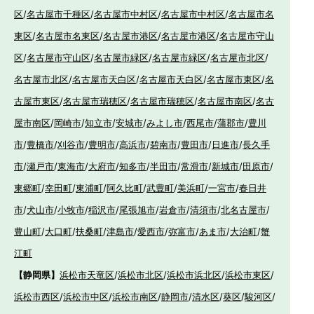
区
/
名古屋市千種区
/
名古屋市中村区
/
名古屋市中村区
/
名古屋市名
東区
/
名古屋市名東区
/
名古屋市港区
/
名古屋市港区
/
名古屋市守山
区
/
名古屋市守山区
/
名古屋市緑区
/
名古屋市緑区
/
名古屋市北区
/
名古屋市北区
/
名古屋市天白区
/
名古屋市天白区
/
名古屋市東区
/
名
古屋市東区
/
名古屋市瑞穂区
/
名古屋市瑞穂区
/
名古屋市南区
/
名古
屋市南区
/
岡崎市
/
知立市
/
安城市
/
みよし市
/
西尾市
/
蒲郡市
/
豊川
市
/
豊橋市
/
刈谷市
/
豊明市
/
高浜市
/
碧南市
/
豊田市
/
日進市
/
長久手
市
/
瀬戸市
/
東海市
/
大府市
/
知多市
/
半田市
/
常滑市
/
新城市
/
田原市
/
東郷町
/
幸田町
/
東浦町
/
阿久比町
/
武豊町
/
美浜町
/
一宮市
/
春日井
市
/
犬山市
/
小牧市
/
稲沢市
/
尾張旭市
/
岩倉市
/
清須市
/
北名古屋市
/
豊山町
/
大口町
/
扶桑町
/
津島市
/
愛西市
/
弥富市
/
あま市
/
大治町
/
蟹
江町
【静岡県】
浜松市天竜区
/
浜松市北区
/
浜松市浜北区
/
浜松市東区
/
浜松市西区
/
浜松市中区
/
浜松市南区
/
静岡市
/
清水区
/
葵区
/
駿河区
/