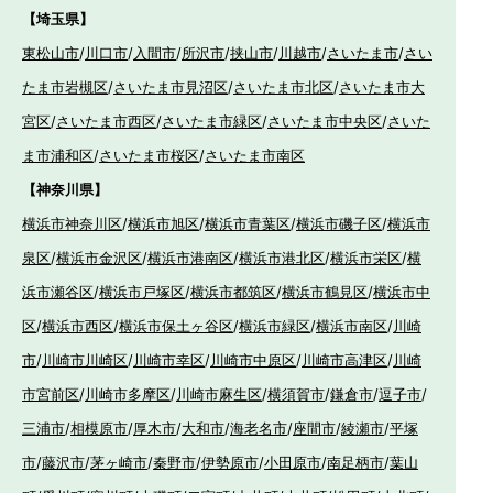
【埼玉県】
東松山市
/
川口市
/
入間市
/
所沢市
/
挟山市
/
川越市
/
さいたま市
/
さい
たま市岩槻区
/
さいたま市見沼区
/
さいたま市北区
/
さいたま市大
宮区
/
さいたま市西区
/
さいたま市緑区
/
さいたま市中央区
/
さいた
ま市浦和区
/
さいたま市桜区
/
さいたま市南区
【神奈川県】
横浜市神奈川区
/
横浜市旭区
/
横浜市青葉区
/
横浜市磯子区
/
横浜市
泉区
/
横浜市金沢区
/
横浜市港南区
/
横浜市港北区
/
横浜市栄区
/
横
浜市瀬谷区
/
横浜市戸塚区
/
横浜市都筑区
/
横浜市鶴見区
/
横浜市中
区
/
横浜市西区
/
横浜市保土ヶ谷区
/
横浜市緑区
/
横浜市南区
/
川崎
市
/
川崎市川崎区
/
川崎市幸区
/
川崎市中原区
/
川崎市高津区
/
川崎
市宮前区
/
川崎市多摩区
/
川崎市麻生区
/
横須賀市
/
鎌倉市
/
逗子市
/
三浦市
/
相模原市
/
厚木市
/
大和市
/
海老名市
/
座間市
/
綾瀬市
/
平塚
市
/
藤沢市
/
茅ヶ崎市
/
秦野市
/
伊勢原市
/
小田原市
/
南足柄市
/
葉山