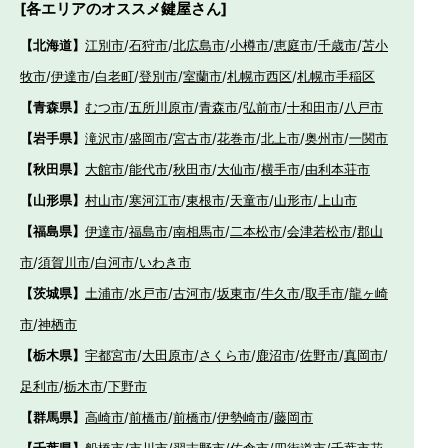
[各エリアのオススメ鍵屋さん]
【北海道】
江別市
/
石狩市
/
北広島市
/
小樽市
/
恵庭市
/
千歳市
/
苫小
牧市
/
伊達市
/
白老町
/
登別市
/
室蘭市
/
札幌市西区
/
札幌市手稲区
【青森県】
むつ市
/
五所川原市
/
青森市
/
弘前市
/
十和田市
/
八戸市
【岩手県】
滝沢市
/
盛岡市
/
宮古市
/
花巻市
/
北上市
/
奥州市
/
一関市
【秋田県】
大館市
/
能代市
/
秋田市
/
大仙市
/
横手市
/
由利本荘市
【山形県】
村山市
/
寒河江市
/
東根市
/
天童市
/
山形市
/
上山市
【福島県】
伊達市
/
福島市
/
南相馬市
/
二本松市
/
会津若松市
/
郡山
市
/
須賀川市
/
白河市
/
いわき市
【茨城県】
土浦市
/
水戸市
/
古河市
/
坂東市
/
牛久市
/
取手市
/
龍ヶ崎
市
/
神栖市
【栃木県】
宇都宮市
/
大田原市
/
さくら市
/
鹿沼市
/
佐野市
/
真岡市
/
足利市
/
栃木市
/
下野市
【群馬県】
高崎市
/
前橋市
/
前橋市
/
伊勢崎市
/
藤岡市
【千葉県】
船橋市
/
市川市
/
習志野市
/
佐倉市
/
四街道市
/
千葉市花