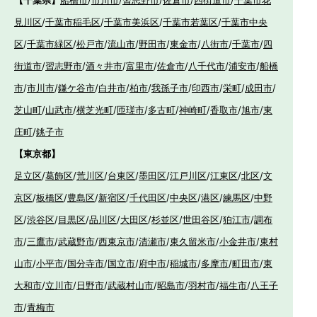
見川区
/
千葉市稲毛区
/
千葉市美浜区
/
千葉市若葉区
/
千葉市中央
区
/
千葉市緑区
/
松戸市
/
流山市
/
野田市
/
東金市
/
八街市
/
千葉市
/
四
街道市
/
習志野市
/
酒々井市
/
富里市
/
佐倉市
/
八千代市
/
浦安市
/
船橋
市
/
市川市
/
鎌ケ谷市
/
白井市
/
柏市
/
我孫子市
/
印西市
/
栄町
/
成田市
/
芝山町
/
山武市
/
横芝光町
/
匝瑳市
/
多古町
/
神崎町
/
香取市
/
旭市
/
東
庄町
/
銚子市
【東京都】
足立区
/
葛飾区
/
荒川区
/
台東区
/
墨田区
/
江戸川区
/
江東区
/
北区
/
文
京区
/
板橋区
/
豊島区
/
新宿区
/
千代田区
/
中央区
/
港区
/
練馬区
/
中野
区
/
渋谷区
/
目黒区
/
品川区
/
大田区
/
杉並区
/
世田谷区
/
狛江市
/
調布
市
/
三鷹市
/
武蔵野市
/
西東京市
/
清瀬市
/
東久留米市
/
小金井市
/
東村
山市
/
小平市
/
国分寺市
/
国立市
/
府中市
/
稲城市
/
多摩市
/
町田市
/
東
大和市
/
立川市
/
日野市
/
武蔵村山市
/
昭島市
/
羽村市
/
福生市
/
八王子
市
/
青梅市