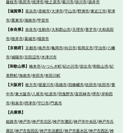
藤枝市
/
島田市
/
焼津市
/
牧之原市
/
菊川市
/
掛川市
/
袋井市
【滋賀県】
長浜市
/
彦根市
/
大津市
/
守山市
/
野洲市
/
東近江市
/
草津
市
/
栗東市
/
湖南市
/
甲賀市
【奈良県】
奈良市
/
生駒市
/
大和郡山市
/
天理市
/
香芝市
/
大和高田
市
/
桜井市
/
葛城市
/
橿原市
【京都府】
京都市
/
南丹市
/
亀岡市
/
向日市
/
長岡京市
/
宇治市
/
八幡
市
/
城陽市
/
京田辺市
/
木津川市
【和歌山県】
橋本市
/
かつらぎ町
/
紀の川市
/
岩出市
/
和歌山市
/
紀
美野町
/
海南市
/
有田市
/
有田川町
【大阪府】
枚方市
/
寝屋川市
/
高槻市
/
四條畷市
/
吹田市
/
吹田市
/
豊
中市
/
東大阪市
/
八尾市
/
松原市
/
羽曳野市
/
富田林市
/
堺市
/
岸和田
市
/
和泉市
/
摂津市
/
守口市
/
門真市
【兵庫県】
姫路市
/
神戸市
/
神戸市北区
/
神戸市灘区
/
神戸市中央区
/
神戸市兵
庫区
/
神戸市長田区
/
神戸市須磨区
/
神戸市垂水区
/
神戸市西区
/
神