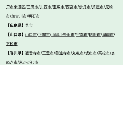
戸市東灘区
/
三田市
/
川西市
/
宝塚市
/
西宮市
/
伊丹市
/
芦屋市
/
尼崎
市
/
加古川市
/
明石市
【広島県】
呉市
【山口県】
山口市
/
下関市
/
山陽小野田市
/
宇部市
/
防府市
/
周南市
/
下松市
【香川県】
観音寺市
/
三豊市
/
善通寺市
/
丸亀市
/
坂出市
/
高松市
/
さ
ぬき市
/
東かがわ市
【愛媛県】
伊予市
/
東温市
/
松山市
/
今治市
/
西条市
/
新居浜市
/
四国
中央市
【福岡県】
福岡市東区
/
福岡市南区
/
福岡市博多区
/
福岡市早良区
/
福岡市西
区
/
福岡市中央区
/
福岡市城南区
/
北九州市八幡西区
/
北九州市小倉
南区
/
北九州市小倉北区
/
北九州市門司区
/
北九州市若松区
/
北九州
市八幡東区
/
北九州市戸畑区
/
久留米市
/
飯塚市
/
大牟田市
/
春日市
/