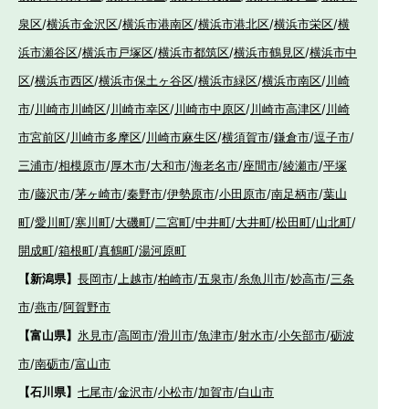
泉区
/
横浜市金沢区
/
横浜市港南区
/
横浜市港北区
/
横浜市栄区
/
横
浜市瀬谷区
/
横浜市戸塚区
/
横浜市都筑区
/
横浜市鶴見区
/
横浜市中
区
/
横浜市西区
/
横浜市保土ヶ谷区
/
横浜市緑区
/
横浜市南区
/
川崎
市
/
川崎市川崎区
/
川崎市幸区
/
川崎市中原区
/
川崎市高津区
/
川崎
市宮前区
/
川崎市多摩区
/
川崎市麻生区
/
横須賀市
/
鎌倉市
/
逗子市
/
三浦市
/
相模原市
/
厚木市
/
大和市
/
海老名市
/
座間市
/
綾瀬市
/
平塚
市
/
藤沢市
/
茅ヶ崎市
/
秦野市
/
伊勢原市
/
小田原市
/
南足柄市
/
葉山
町
/
愛川町
/
寒川町
/
大磯町
/
二宮町
/
中井町
/
大井町
/
松田町
/
山北町
/
開成町
/
箱根町
/
真鶴町
/
湯河原町
【新潟県】
長岡市
/
上越市
/
柏崎市
/
五泉市
/
糸魚川市
/
妙高市
/
三条
市
/
燕市
/
阿賀野市
【富山県】
氷見市
/
高岡市
/
滑川市
/
魚津市
/
射水市
/
小矢部市
/
砺波
市
/
南砺市
/
富山市
【石川県】
七尾市
/
金沢市
/
小松市
/
加賀市
/
白山市