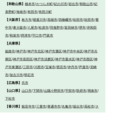
【和歌山県】
橋本市
/
かつらぎ町
/
紀の川市
/
岩出市
/
和歌山市
/
紀
美野町
/
海南市
/
有田市
/
有田川町
【大阪府】
枚方市
/
寝屋川市
/
高槻市
/
四條畷市
/
吹田市
/
吹田市
/
豊
中市
/
東大阪市
/
八尾市
/
松原市
/
羽曳野市
/
富田林市
/
堺市
/
岸和田
市
/
和泉市
/
摂津市
/
守口市
/
門真市
【兵庫県】
姫路市
/
神戸市
/
神戸市北区
/
神戸市灘区
/
神戸市中央区
/
神戸市兵
庫区
/
神戸市長田区
/
神戸市須磨区
/
神戸市垂水区
/
神戸市西区
/
神
戸市東灘区
/
三田市
/
川西市
/
宝塚市
/
西宮市
/
伊丹市
/
芦屋市
/
尼崎
市
/
加古川市
/
明石市
【広島県】
呉市
【山口県】
山口市
/
下関市
/
山陽小野田市
/
宇部市
/
防府市
/
周南市
/
下松市
【香川県】
観音寺市
/
三豊市
/
善通寺市
/
丸亀市
/
坂出市
/
高松市
/
さ