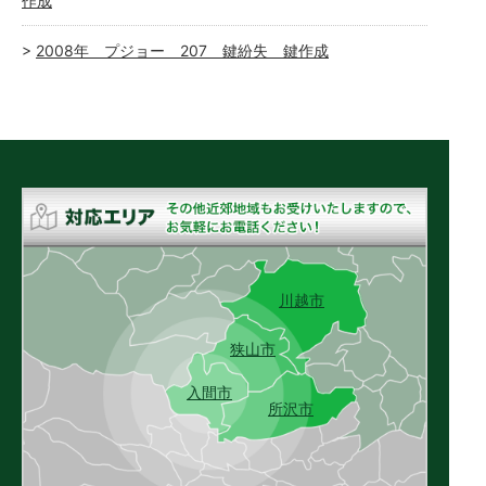
作成
2008年 プジョー 207 鍵紛失 鍵作成
川越市
狭山市
入間市
所沢市