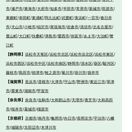
市
/
瀬戸市
/
東海市
/
大府市
/
知多市
/
半田市
/
常滑市
/
新城市
/
田原市
/
東郷町
/
幸田町
/
東浦町
/
阿久比町
/
武豊町
/
美浜町
/
一宮市
/
春日井
市
/
犬山市
/
小牧市
/
稲沢市
/
尾張旭市
/
岩倉市
/
清須市
/
北名古屋市
/
豊山町
/
大口町
/
扶桑町
/
津島市
/
愛西市
/
弥富市
/
あま市
/
大治町
/
蟹
江町
【静岡県】
浜松市天竜区
/
浜松市北区
/
浜松市浜北区
/
浜松市東区
/
浜松市西区
/
浜松市中区
/
浜松市南区
/
静岡市
/
清水区
/
葵区
/
駿河区
/
藤枝市
/
島田市
/
焼津市
/
牧之原市
/
菊川市
/
掛川市
/
袋井市
【滋賀県】
長浜市
/
彦根市
/
大津市
/
守山市
/
野洲市
/
東近江市
/
草津
市
/
栗東市
/
湖南市
/
甲賀市
【奈良県】
奈良市
/
生駒市
/
大和郡山市
/
天理市
/
香芝市
/
大和高田
市
/
桜井市
/
葛城市
/
橿原市
【京都府】
京都市
/
南丹市
/
亀岡市
/
向日市
/
長岡京市
/
宇治市
/
八幡
市
/
城陽市
/
京田辺市
/
木津川市