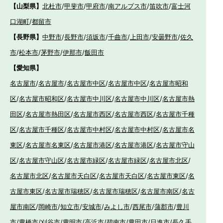
【山梨県】
北杜市
/
甲斐市
/
甲府市
/
南アルプス市
/
笛吹市
/
富士河
口湖町
/
都留市
【長野県】
中野市
/
長野市
/
須坂市
/
千曲市
/
上田市
/
安曇野市
/
佐久
市
/
松本市
/
茅野市
/
伊那市
/
飯田市
【愛知県】
名古屋市
/
名古屋市
/
名古屋市中区
/
名古屋市中区
/
名古屋市昭和
区
/
名古屋市昭和区
/
名古屋市中川区
/
名古屋市中川区
/
名古屋市熱
田区
/
名古屋市熱田区
/
名古屋市西区
/
名古屋市西区
/
名古屋市千種
区
/
名古屋市千種区
/
名古屋市中村区
/
名古屋市中村区
/
名古屋市名
東区
/
名古屋市名東区
/
名古屋市港区
/
名古屋市港区
/
名古屋市守山
区
/
名古屋市守山区
/
名古屋市緑区
/
名古屋市緑区
/
名古屋市北区
/
名古屋市北区
/
名古屋市天白区
/
名古屋市天白区
/
名古屋市東区
/
名
古屋市東区
/
名古屋市瑞穂区
/
名古屋市瑞穂区
/
名古屋市南区
/
名古
屋市南区
/
岡崎市
/
知立市
/
安城市
/
みよし市
/
西尾市
/
蒲郡市
/
豊川
市
/
豊橋市
/
刈谷市
/
豊明市
/
高浜市
/
碧南市
/
豊田市
/
日進市
/
長久手