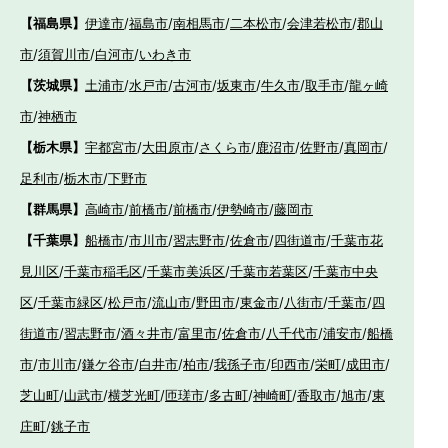
【福島県】
伊達市
/
福島市
/
南相馬市
/
二本松市
/
会津若松市
/
郡山
市
/
須賀川市
/
白河市
/
いわき市
【茨城県】
土浦市
/
水戸市
/
古河市
/
坂東市
/
牛久市
/
取手市
/
龍ヶ崎
市
/
神栖市
【栃木県】
宇都宮市
/
大田原市
/
さくら市
/
鹿沼市
/
佐野市
/
真岡市
/
足利市
/
栃木市
/
下野市
【群馬県】
高崎市
/
前橋市
/
前橋市
/
伊勢崎市
/
藤岡市
【千葉県】
船橋市
/
市川市
/
習志野市
/
佐倉市
/
四街道市
/
千葉市花
見川区
/
千葉市稲毛区
/
千葉市美浜区
/
千葉市若葉区
/
千葉市中央
区
/
千葉市緑区
/
松戸市
/
流山市
/
野田市
/
東金市
/
八街市
/
千葉市
/
四
街道市
/
習志野市
/
酒々井市
/
富里市
/
佐倉市
/
八千代市
/
浦安市
/
船橋
市
/
市川市
/
鎌ケ谷市
/
白井市
/
柏市
/
我孫子市
/
印西市
/
栄町
/
成田市
/
芝山町
/
山武市
/
横芝光町
/
匝瑳市
/
多古町
/
神崎町
/
香取市
/
旭市
/
東
庄町
/
銚子市