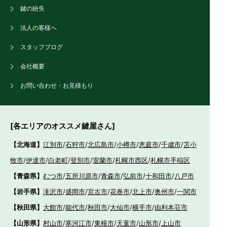
鍵の紛失
法人の客様へ
スタッフブログ
会社概要
お問い合わせ・お見積もり
[各エリアのオススメ鍵屋さん]
【北海道】
江別市
/
石狩市
/
北広島市
/
小樽市
/
恵庭市
/
千歳市
/
苫小
牧市
/
伊達市
/
白老町
/
登別市
/
室蘭市
/
札幌市西区
/
札幌市手稲区
【青森県】
むつ市
/
五所川原市
/
青森市
/
弘前市
/
十和田市
/
八戸市
【岩手県】
滝沢市
/
盛岡市
/
宮古市
/
花巻市
/
北上市
/
奥州市
/
一関市
【秋田県】
大館市
/
能代市
/
秋田市
/
大仙市
/
横手市
/
由利本荘市
【山形県】
村山市
/
寒河江市
/
東根市
/
天童市
/
山形市
/
上山市