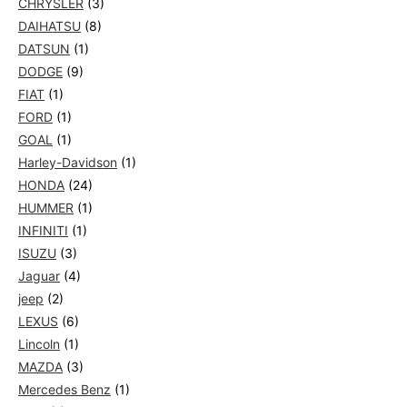
CHRYSLER
(3)
DAIHATSU
(8)
DATSUN
(1)
DODGE
(9)
FIAT
(1)
FORD
(1)
GOAL
(1)
Harley-Davidson
(1)
HONDA
(24)
HUMMER
(1)
INFINITI
(1)
ISUZU
(3)
Jaguar
(4)
jeep
(2)
LEXUS
(6)
Lincoln
(1)
MAZDA
(3)
Mercedes Benz
(1)