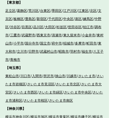
【東京都】
足立区
/
葛飾区
/
荒川区
/
台東区
/
墨田区
/
江戸川区
/
江東区
/
北区
/
文
京区
/
板橋区
/
豊島区
/
新宿区
/
千代田区
/
中央区
/
港区
/
練馬区
/
中野
区
/
渋谷区
/
目黒区
/
品川区
/
大田区
/
杉並区
/
世田谷区
/
狛江市
/
調布
市
/
三鷹市
/
武蔵野市
/
西東京市
/
清瀬市
/
東久留米市
/
小金井市
/
東村
山市
/
小平市
/
国分寺市
/
国立市
/
府中市
/
稲城市
/
多摩市
/
町田市
/
東
大和市
/
立川市
/
日野市
/
武蔵村山市
/
昭島市
/
羽村市
/
福生市
/
八王子
市
/
青梅市
【埼玉県】
東松山市
/
川口市
/
入間市
/
所沢市
/
挟山市
/
川越市
/
さいたま市
/
さい
たま市岩槻区
/
さいたま市見沼区
/
さいたま市北区
/
さいたま市大
宮区
/
さいたま市西区
/
さいたま市緑区
/
さいたま市中央区
/
さいた
ま市浦和区
/
さいたま市桜区
/
さいたま市南区
【神奈川県】
横浜市神奈川区
/
横浜市旭区
/
横浜市青葉区
/
横浜市磯子区
/
横浜市