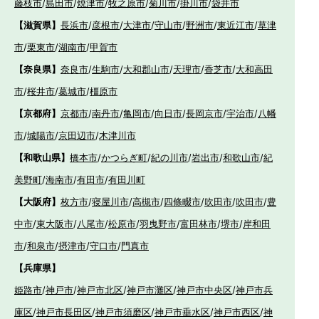
藤枝市
/
島田市
/
焼津市
/
牧之原市
/
菊川市
/
掛川市
/
袋井市
【滋賀県】
長浜市
/
彦根市
/
大津市
/
守山市
/
野洲市
/
東近江市
/
草津
市
/
栗東市
/
湖南市
/
甲賀市
【奈良県】
奈良市
/
生駒市
/
大和郡山市
/
天理市
/
香芝市
/
大和高田
市
/
桜井市
/
葛城市
/
橿原市
【京都府】
京都市
/
南丹市
/
亀岡市
/
向日市
/
長岡京市
/
宇治市
/
八幡
市
/
城陽市
/
京田辺市
/
木津川市
【和歌山県】
橋本市
/
かつらぎ町
/
紀の川市
/
岩出市
/
和歌山市
/
紀
美野町
/
海南市
/
有田市
/
有田川町
【大阪府】
枚方市
/
寝屋川市
/
高槻市
/
四條畷市
/
吹田市
/
吹田市
/
豊
中市
/
東大阪市
/
八尾市
/
松原市
/
羽曳野市
/
富田林市
/
堺市
/
岸和田
市
/
和泉市
/
摂津市
/
守口市
/
門真市
【兵庫県】
姫路市
/
神戸市
/
神戸市北区
/
神戸市灘区
/
神戸市中央区
/
神戸市兵
庫区
/
神戸市長田区
/
神戸市須磨区
/
神戸市垂水区
/
神戸市西区
/
神