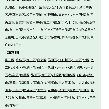
見川区
/
千葉市稲毛区
/
千葉市美浜区
/
千葉市若葉区
/
千葉市中央
区
/
千葉市緑区
/
松戸市
/
流山市
/
野田市
/
東金市
/
八街市
/
千葉市
/
四
街道市
/
習志野市
/
酒々井市
/
富里市
/
佐倉市
/
八千代市
/
浦安市
/
船橋
市
/
市川市
/
鎌ケ谷市
/
白井市
/
柏市
/
我孫子市
/
印西市
/
栄町
/
成田市
/
芝山町
/
山武市
/
横芝光町
/
匝瑳市
/
多古町
/
神崎町
/
香取市
/
旭市
/
東
庄町
/
銚子市
【東京都】
足立区
/
葛飾区
/
荒川区
/
台東区
/
墨田区
/
江戸川区
/
江東区
/
北区
/
文
京区
/
板橋区
/
豊島区
/
新宿区
/
千代田区
/
中央区
/
港区
/
練馬区
/
中野
区
/
渋谷区
/
目黒区
/
品川区
/
大田区
/
杉並区
/
世田谷区
/
狛江市
/
調布
市
/
三鷹市
/
武蔵野市
/
西東京市
/
清瀬市
/
東久留米市
/
小金井市
/
東村
山市
/
小平市
/
国分寺市
/
国立市
/
府中市
/
稲城市
/
多摩市
/
町田市
/
東
大和市
/
立川市
/
日野市
/
武蔵村山市
/
昭島市
/
羽村市
/
福生市
/
八王子
市
/
青梅市