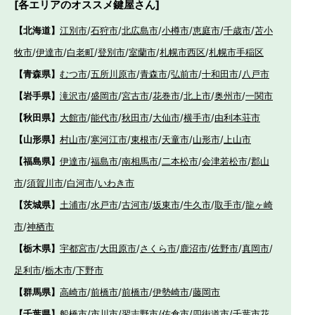
[各エリアのオススメ鍵屋さん]
【北海道】
江別市
/
石狩市
/
北広島市
/
小樽市
/
恵庭市
/
千歳市
/
苫小
牧市
/
伊達市
/
白老町
/
登別市
/
室蘭市
/
札幌市西区
/
札幌市手稲区
【青森県】
むつ市
/
五所川原市
/
青森市
/
弘前市
/
十和田市
/
八戸市
【岩手県】
滝沢市
/
盛岡市
/
宮古市
/
花巻市
/
北上市
/
奥州市
/
一関市
【秋田県】
大館市
/
能代市
/
秋田市
/
大仙市
/
横手市
/
由利本荘市
【山形県】
村山市
/
寒河江市
/
東根市
/
天童市
/
山形市
/
上山市
【福島県】
伊達市
/
福島市
/
南相馬市
/
二本松市
/
会津若松市
/
郡山
市
/
須賀川市
/
白河市
/
いわき市
【茨城県】
土浦市
/
水戸市
/
古河市
/
坂東市
/
牛久市
/
取手市
/
龍ヶ崎
市
/
神栖市
【栃木県】
宇都宮市
/
大田原市
/
さくら市
/
鹿沼市
/
佐野市
/
真岡市
/
足利市
/
栃木市
/
下野市
【群馬県】
高崎市
/
前橋市
/
前橋市
/
伊勢崎市
/
藤岡市
【千葉県】
船橋市
/
市川市
/
習志野市
/
佐倉市
/
四街道市
/
千葉市花