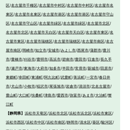
区
/
名古屋市千種区
/
名古屋市中村区
/
名古屋市中村区
/
名古屋市名
東区
/
名古屋市名東区
/
名古屋市港区
/
名古屋市港区
/
名古屋市守山
区
/
名古屋市守山区
/
名古屋市緑区
/
名古屋市緑区
/
名古屋市北区
/
名古屋市北区
/
名古屋市天白区
/
名古屋市天白区
/
名古屋市東区
/
名
古屋市東区
/
名古屋市瑞穂区
/
名古屋市瑞穂区
/
名古屋市南区
/
名古
屋市南区
/
岡崎市
/
知立市
/
安城市
/
みよし市
/
西尾市
/
蒲郡市
/
豊川
市
/
豊橋市
/
刈谷市
/
豊明市
/
高浜市
/
碧南市
/
豊田市
/
日進市
/
長久手
市
/
瀬戸市
/
東海市
/
大府市
/
知多市
/
半田市
/
常滑市
/
新城市
/
田原市
/
東郷町
/
幸田町
/
東浦町
/
阿久比町
/
武豊町
/
美浜町
/
一宮市
/
春日井
市
/
犬山市
/
小牧市
/
稲沢市
/
尾張旭市
/
岩倉市
/
清須市
/
北名古屋市
/
豊山町
/
大口町
/
扶桑町
/
津島市
/
愛西市
/
弥富市
/
あま市
/
大治町
/
蟹
江町
【静岡県】
浜松市天竜区
/
浜松市北区
/
浜松市浜北区
/
浜松市東区
/
浜松市西区
/
浜松市中区
/
浜松市南区
/
静岡市
/
清水区
/
葵区
/
駿河区
/