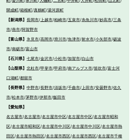
町
/
愛川町
/
寒川町
/
大磯町
/
二宮町
/
中井町
/
大井町
/
松田町
/
山北町
/
開成町
/
箱根町
/
真鶴町
/
湯河原町
【新潟県】
長岡市
/
上越市
/
柏崎市
/
五泉市
/
糸魚川市
/
妙高市
/
三条
市
/
燕市
/
阿賀野市
【富山県】
氷見市
/
高岡市
/
滑川市
/
魚津市
/
射水市
/
小矢部市
/
砺波
市
/
南砺市
/
富山市
【石川県】
七尾市
/
金沢市
/
小松市
/
加賀市
/
白山市
【山梨県】
北杜市
/
甲斐市
/
甲府市
/
南アルプス市
/
笛吹市
/
富士河
口湖町
/
都留市
【長野県】
中野市
/
長野市
/
須坂市
/
千曲市
/
上田市
/
安曇野市
/
佐久
市
/
松本市
/
茅野市
/
伊那市
/
飯田市
【愛知県】
名古屋市
/
名古屋市
/
名古屋市中区
/
名古屋市中区
/
名古屋市昭和
区
/
名古屋市昭和区
/
名古屋市中川区
/
名古屋市中川区
/
名古屋市熱
田区
/
名古屋市熱田区
/
名古屋市西区
/
名古屋市西区
/
名古屋市千種