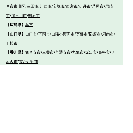
戸市東灘区
/
三田市
/
川西市
/
宝塚市
/
西宮市
/
伊丹市
/
芦屋市
/
尼崎
市
/
加古川市
/
明石市
【広島県】
呉市
【山口県】
山口市
/
下関市
/
山陽小野田市
/
宇部市
/
防府市
/
周南市
/
下松市
【香川県】
観音寺市
/
三豊市
/
善通寺市
/
丸亀市
/
坂出市
/
高松市
/
さ
ぬき市
/
東かがわ市
【愛媛県】
伊予市
/
東温市
/
松山市
/
今治市
/
西条市
/
新居浜市
/
四国
中央市
【福岡県】
福岡市東区
/
福岡市南区
/
福岡市博多区
/
福岡市早良区
/
福岡市西
区
/
福岡市中央区
/
福岡市城南区
/
北九州市八幡西区
/
北九州市小倉
南区
/
北九州市小倉北区
/
北九州市門司区
/
北九州市若松区
/
北九州
市八幡東区
/
北九州市戸畑区
/
久留米市
/
飯塚市
/
大牟田市
/
春日市
/