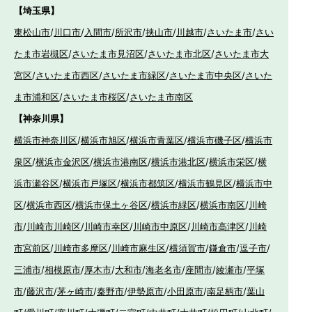
【埼玉県】
東松山市
/
川口市
/
入間市
/
所沢市
/
挟山市
/
川越市
/
さいたま市
/
さい
たま市岩槻区
/
さいたま市見沼区
/
さいたま市北区
/
さいたま市大
宮区
/
さいたま市西区
/
さいたま市緑区
/
さいたま市中央区
/
さいた
ま市浦和区
/
さいたま市桜区
/
さいたま市南区
【神奈川県】
横浜市神奈川区
/
横浜市旭区
/
横浜市青葉区
/
横浜市磯子区
/
横浜市
泉区
/
横浜市金沢区
/
横浜市港南区
/
横浜市港北区
/
横浜市栄区
/
横
浜市瀬谷区
/
横浜市戸塚区
/
横浜市都筑区
/
横浜市鶴見区
/
横浜市中
区
/
横浜市西区
/
横浜市保土ヶ谷区
/
横浜市緑区
/
横浜市南区
/
川崎
市
/
川崎市川崎区
/
川崎市幸区
/
川崎市中原区
/
川崎市高津区
/
川崎
市宮前区
/
川崎市多摩区
/
川崎市麻生区
/
横須賀市
/
鎌倉市
/
逗子市
/
三浦市
/
相模原市
/
厚木市
/
大和市
/
海老名市
/
座間市
/
綾瀬市
/
平塚
市
/
藤沢市
/
茅ヶ崎市
/
秦野市
/
伊勢原市
/
小田原市
/
南足柄市
/
葉山