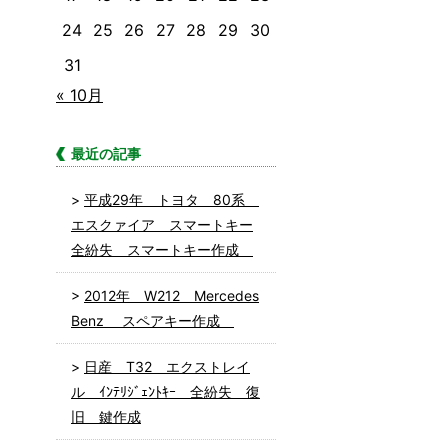
24
25
26
27
28
29
30
31
« 10月
最近の記事
平成29年 トヨタ 80系
エスクァイア スマートキー
全紛失 スマートキー作成
2012年 W212 Mercedes
Benz スペアキー作成
日産 T32 エクストレイ
ル ｲﾝﾃﾘｼﾞｪﾝﾄｷｰ 全紛失 復
旧 鍵作成