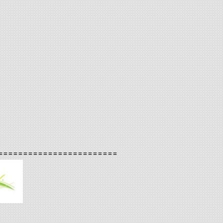
========================