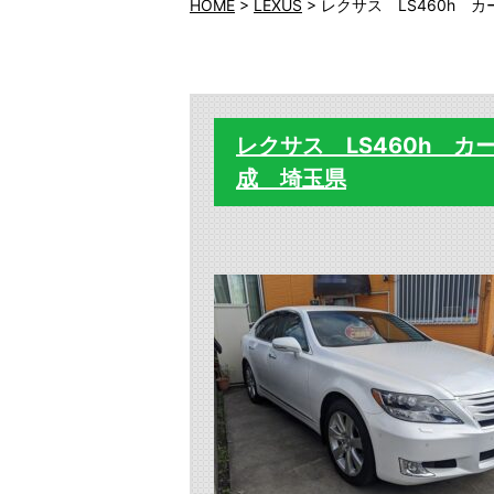
HOME
>
LEXUS
>
レクサス LS460h
レクサス LS460h 
成 埼玉県