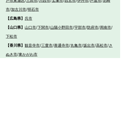
戸市東灘区
/
三田市
/
川西市
/
宝塚市
/
西宮市
/
伊丹市
/
芦屋市
/
尼崎
市
/
加古川市
/
明石市
【広島県】
呉市
【山口県】
山口市
/
下関市
/
山陽小野田市
/
宇部市
/
防府市
/
周南市
/
下松市
【香川県】
観音寺市
/
三豊市
/
善通寺市
/
丸亀市
/
坂出市
/
高松市
/
さ
ぬき市
/
東かがわ市
【愛媛県】
伊予市
/
東温市
/
松山市
/
今治市
/
西条市
/
新居浜市
/
四国
中央市
【福岡県】
福岡市東区
/
福岡市南区
/
福岡市博多区
/
福岡市早良区
/
福岡市西
区
/
福岡市中央区
/
福岡市城南区
/
北九州市八幡西区
/
北九州市小倉
南区
/
北九州市小倉北区
/
北九州市門司区
/
北九州市若松区
/
北九州
市八幡東区
/
北九州市戸畑区
/
久留米市
/
飯塚市
/
大牟田市
/
春日市
/
筑紫野市
/
糸島市
/
宗像市
/
大野城市
/
柳川市
/
太宰府市
/
行橋市
/
八女