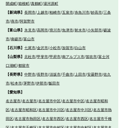
開成町
/
箱根町
/
真鶴町
/
湯河原町
【新潟県】
長岡市
/
上越市
/
柏崎市
/
五泉市
/
糸魚川市
/
妙高市
/
三条
市
/
燕市
/
阿賀野市
【富山県】
氷見市
/
高岡市
/
滑川市
/
魚津市
/
射水市
/
小矢部市
/
砺波
市
/
南砺市
/
富山市
【石川県】
七尾市
/
金沢市
/
小松市
/
加賀市
/
白山市
【山梨県】
北杜市
/
甲斐市
/
甲府市
/
南アルプス市
/
笛吹市
/
富士河
口湖町
/
都留市
【長野県】
中野市
/
長野市
/
須坂市
/
千曲市
/
上田市
/
安曇野市
/
佐久
市
/
松本市
/
茅野市
/
伊那市
/
飯田市
【愛知県】
名古屋市
/
名古屋市
/
名古屋市中区
/
名古屋市中区
/
名古屋市昭和
区
/
名古屋市昭和区
/
名古屋市中川区
/
名古屋市中川区
/
名古屋市熱
田区
/
名古屋市熱田区
/
名古屋市西区
/
名古屋市西区
/
名古屋市千種
区
/
名古屋市千種区
/
名古屋市中村区
/
名古屋市中村区
/
名古屋市名