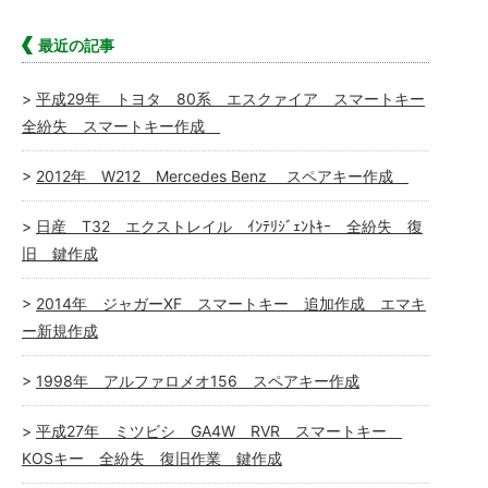
最近の記事
平成29年 トヨタ 80系 エスクァイア スマートキー
全紛失 スマートキー作成
2012年 W212 Mercedes Benz スペアキー作成
日産 T32 エクストレイル ｲﾝﾃﾘｼﾞｪﾝﾄｷｰ 全紛失 復
旧 鍵作成
2014年 ジャガーXF スマートキー 追加作成 エマキ
ー新規作成
1998年 アルファロメオ156 スペアキー作成
平成27年 ミツビシ GA4W RVR スマートキー
KOSキー 全紛失 復旧作業 鍵作成