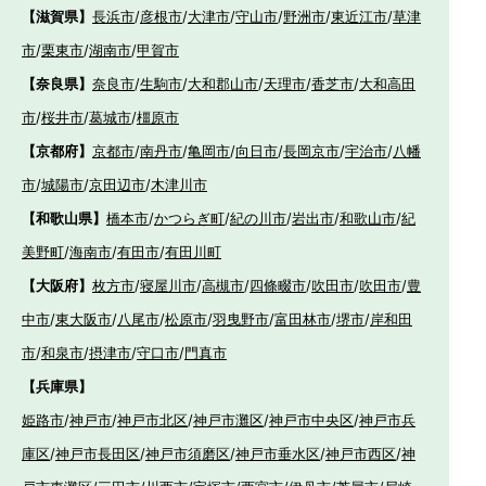
【滋賀県】
長浜市
/
彦根市
/
大津市
/
守山市
/
野洲市
/
東近江市
/
草津
市
/
栗東市
/
湖南市
/
甲賀市
【奈良県】
奈良市
/
生駒市
/
大和郡山市
/
天理市
/
香芝市
/
大和高田
市
/
桜井市
/
葛城市
/
橿原市
【京都府】
京都市
/
南丹市
/
亀岡市
/
向日市
/
長岡京市
/
宇治市
/
八幡
市
/
城陽市
/
京田辺市
/
木津川市
【和歌山県】
橋本市
/
かつらぎ町
/
紀の川市
/
岩出市
/
和歌山市
/
紀
美野町
/
海南市
/
有田市
/
有田川町
【大阪府】
枚方市
/
寝屋川市
/
高槻市
/
四條畷市
/
吹田市
/
吹田市
/
豊
中市
/
東大阪市
/
八尾市
/
松原市
/
羽曳野市
/
富田林市
/
堺市
/
岸和田
市
/
和泉市
/
摂津市
/
守口市
/
門真市
【兵庫県】
姫路市
/
神戸市
/
神戸市北区
/
神戸市灘区
/
神戸市中央区
/
神戸市兵
庫区
/
神戸市長田区
/
神戸市須磨区
/
神戸市垂水区
/
神戸市西区
/
神