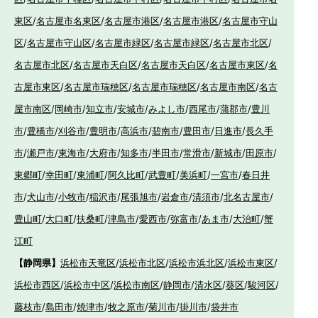
東区
/
名古屋市名東区
/
名古屋市港区
/
名古屋市港区
/
名古屋市守山
区
/
名古屋市守山区
/
名古屋市緑区
/
名古屋市緑区
/
名古屋市北区
/
名古屋市北区
/
名古屋市天白区
/
名古屋市天白区
/
名古屋市東区
/
名
古屋市東区
/
名古屋市瑞穂区
/
名古屋市瑞穂区
/
名古屋市南区
/
名古
屋市南区
/
岡崎市
/
知立市
/
安城市
/
みよし市
/
西尾市
/
蒲郡市
/
豊川
市
/
豊橋市
/
刈谷市
/
豊明市
/
高浜市
/
碧南市
/
豊田市
/
日進市
/
長久手
市
/
瀬戸市
/
東海市
/
大府市
/
知多市
/
半田市
/
常滑市
/
新城市
/
田原市
/
東郷町
/
幸田町
/
東浦町
/
阿久比町
/
武豊町
/
美浜町
/
一宮市
/
春日井
市
/
犬山市
/
小牧市
/
稲沢市
/
尾張旭市
/
岩倉市
/
清須市
/
北名古屋市
/
豊山町
/
大口町
/
扶桑町
/
津島市
/
愛西市
/
弥富市
/
あま市
/
大治町
/
蟹
江町
【静岡県】
浜松市天竜区
/
浜松市北区
/
浜松市浜北区
/
浜松市東区
/
浜松市西区
/
浜松市中区
/
浜松市南区
/
静岡市
/
清水区
/
葵区
/
駿河区
/
藤枝市
/
島田市
/
焼津市
/
牧之原市
/
菊川市
/
掛川市
/
袋井市