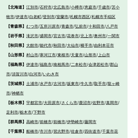
【北海道】
江別市
/
石狩市
/
北広島市
/
小樽市
/
恵庭市
/
千歳市
/
苫小
牧市
/
伊達市
/
白老町
/
登別市
/
室蘭市
/
札幌市西区
/
札幌市手稲区
【青森県】
むつ市
/
五所川原市
/
青森市
/
弘前市
/
十和田市
/
八戸市
【岩手県】
滝沢市
/
盛岡市
/
宮古市
/
花巻市
/
北上市
/
奥州市
/
一関市
【秋田県】
大館市
/
能代市
/
秋田市
/
大仙市
/
横手市
/
由利本荘市
【山形県】
村山市
/
寒河江市
/
東根市
/
天童市
/
山形市
/
上山市
【福島県】
伊達市
/
福島市
/
南相馬市
/
二本松市
/
会津若松市
/
郡山
市
/
須賀川市
/
白河市
/
いわき市
【茨城県】
土浦市
/
水戸市
/
古河市
/
坂東市
/
牛久市
/
取手市
/
龍ヶ崎
市
/
神栖市
【栃木県】
宇都宮市
/
大田原市
/
さくら市
/
鹿沼市
/
佐野市
/
真岡市
/
足利市
/
栃木市
/
下野市
【群馬県】
高崎市
/
前橋市
/
前橋市
/
伊勢崎市
/
藤岡市
【千葉県】
船橋市
/
市川市
/
習志野市
/
佐倉市
/
四街道市
/
千葉市花