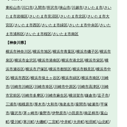
東松山市
/
川口市
/
入間市
/
所沢市
/
挟山市
/
川越市
/
さいたま市
/
さい
たま市岩槻区
/
さいたま市見沼区
/
さいたま市北区
/
さいたま市大
宮区
/
さいたま市西区
/
さいたま市緑区
/
さいたま市中央区
/
さいた
ま市浦和区
/
さいたま市桜区
/
さいたま市南区
【神奈川県】
横浜市神奈川区
/
横浜市旭区
/
横浜市青葉区
/
横浜市磯子区
/
横浜市
泉区
/
横浜市金沢区
/
横浜市港南区
/
横浜市港北区
/
横浜市栄区
/
横
浜市瀬谷区
/
横浜市戸塚区
/
横浜市都筑区
/
横浜市鶴見区
/
横浜市中
区
/
横浜市西区
/
横浜市保土ヶ谷区
/
横浜市緑区
/
横浜市南区
/
川崎
市
/
川崎市川崎区
/
川崎市幸区
/
川崎市中原区
/
川崎市高津区
/
川崎
市宮前区
/
川崎市多摩区
/
川崎市麻生区
/
横須賀市
/
鎌倉市
/
逗子市
/
三浦市
/
相模原市
/
厚木市
/
大和市
/
海老名市
/
座間市
/
綾瀬市
/
平塚
市
/
藤沢市
/
茅ヶ崎市
/
秦野市
/
伊勢原市
/
小田原市
/
南足柄市
/
葉山
町
/
愛川町
/
寒川町
/
大磯町
/
二宮町
/
中井町
/
大井町
/
松田町
/
山北町
/