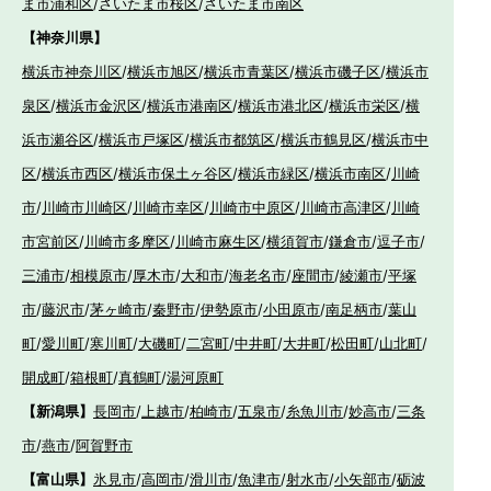
ま市浦和区
/
さいたま市桜区
/
さいたま市南区
【神奈川県】
横浜市神奈川区
/
横浜市旭区
/
横浜市青葉区
/
横浜市磯子区
/
横浜市
泉区
/
横浜市金沢区
/
横浜市港南区
/
横浜市港北区
/
横浜市栄区
/
横
浜市瀬谷区
/
横浜市戸塚区
/
横浜市都筑区
/
横浜市鶴見区
/
横浜市中
区
/
横浜市西区
/
横浜市保土ヶ谷区
/
横浜市緑区
/
横浜市南区
/
川崎
市
/
川崎市川崎区
/
川崎市幸区
/
川崎市中原区
/
川崎市高津区
/
川崎
市宮前区
/
川崎市多摩区
/
川崎市麻生区
/
横須賀市
/
鎌倉市
/
逗子市
/
三浦市
/
相模原市
/
厚木市
/
大和市
/
海老名市
/
座間市
/
綾瀬市
/
平塚
市
/
藤沢市
/
茅ヶ崎市
/
秦野市
/
伊勢原市
/
小田原市
/
南足柄市
/
葉山
町
/
愛川町
/
寒川町
/
大磯町
/
二宮町
/
中井町
/
大井町
/
松田町
/
山北町
/
開成町
/
箱根町
/
真鶴町
/
湯河原町
【新潟県】
長岡市
/
上越市
/
柏崎市
/
五泉市
/
糸魚川市
/
妙高市
/
三条
市
/
燕市
/
阿賀野市
【富山県】
氷見市
/
高岡市
/
滑川市
/
魚津市
/
射水市
/
小矢部市
/
砺波