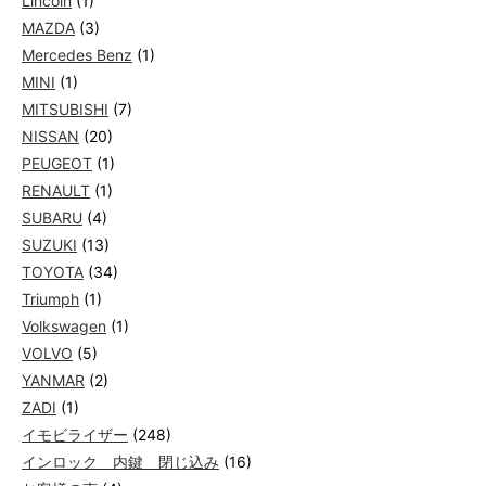
Lincoln
(1)
MAZDA
(3)
Mercedes Benz
(1)
MINI
(1)
MITSUBISHI
(7)
NISSAN
(20)
PEUGEOT
(1)
RENAULT
(1)
SUBARU
(4)
SUZUKI
(13)
TOYOTA
(34)
Triumph
(1)
Volkswagen
(1)
VOLVO
(5)
YANMAR
(2)
ZADI
(1)
イモビライザー
(248)
インロック 内鍵 閉じ込み
(16)