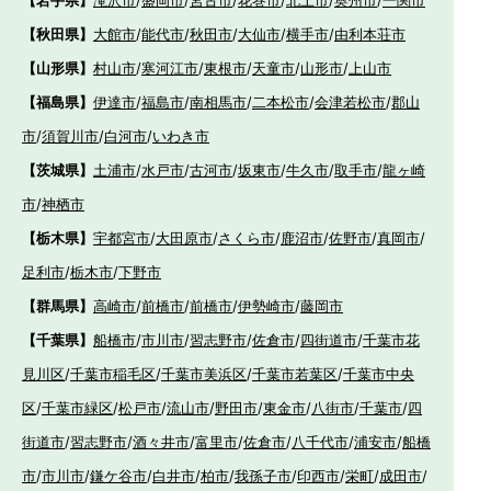
【岩手県】
滝沢市
/
盛岡市
/
宮古市
/
花巻市
/
北上市
/
奥州市
/
一関市
【秋田県】
大館市
/
能代市
/
秋田市
/
大仙市
/
横手市
/
由利本荘市
【山形県】
村山市
/
寒河江市
/
東根市
/
天童市
/
山形市
/
上山市
【福島県】
伊達市
/
福島市
/
南相馬市
/
二本松市
/
会津若松市
/
郡山
市
/
須賀川市
/
白河市
/
いわき市
【茨城県】
土浦市
/
水戸市
/
古河市
/
坂東市
/
牛久市
/
取手市
/
龍ヶ崎
市
/
神栖市
【栃木県】
宇都宮市
/
大田原市
/
さくら市
/
鹿沼市
/
佐野市
/
真岡市
/
足利市
/
栃木市
/
下野市
【群馬県】
高崎市
/
前橋市
/
前橋市
/
伊勢崎市
/
藤岡市
【千葉県】
船橋市
/
市川市
/
習志野市
/
佐倉市
/
四街道市
/
千葉市花
見川区
/
千葉市稲毛区
/
千葉市美浜区
/
千葉市若葉区
/
千葉市中央
区
/
千葉市緑区
/
松戸市
/
流山市
/
野田市
/
東金市
/
八街市
/
千葉市
/
四
街道市
/
習志野市
/
酒々井市
/
富里市
/
佐倉市
/
八千代市
/
浦安市
/
船橋
市
/
市川市
/
鎌ケ谷市
/
白井市
/
柏市
/
我孫子市
/
印西市
/
栄町
/
成田市
/