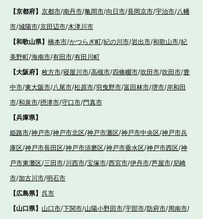
【京都府】
京都市
/
南丹市
/
亀岡市
/
向日市
/
長岡京市
/
宇治市
/
八幡
市
/
城陽市
/
京田辺市
/
木津川市
【和歌山県】
橋本市
/
かつらぎ町
/
紀の川市
/
岩出市
/
和歌山市
/
紀
美野町
/
海南市
/
有田市
/
有田川町
【大阪府】
枚方市
/
寝屋川市
/
高槻市
/
四條畷市
/
吹田市
/
吹田市
/
豊
中市
/
東大阪市
/
八尾市
/
松原市
/
羽曳野市
/
富田林市
/
堺市
/
岸和田
市
/
和泉市
/
摂津市
/
守口市
/
門真市
【兵庫県】
姫路市
/
神戸市
/
神戸市北区
/
神戸市灘区
/
神戸市中央区
/
神戸市兵
庫区
/
神戸市長田区
/
神戸市須磨区
/
神戸市垂水区
/
神戸市西区
/
神
戸市東灘区
/
三田市
/
川西市
/
宝塚市
/
西宮市
/
伊丹市
/
芦屋市
/
尼崎
市
/
加古川市
/
明石市
【広島県】
呉市
【山口県】
山口市
/
下関市
/
山陽小野田市
/
宇部市
/
防府市
/
周南市
/