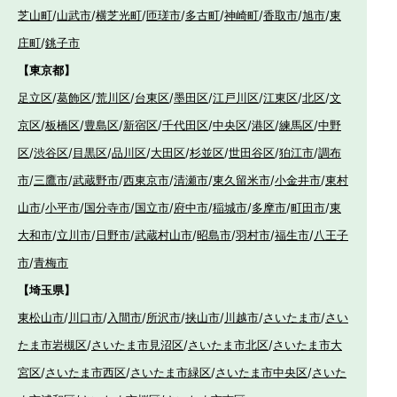
芝山町
/
山武市
/
横芝光町
/
匝瑳市
/
多古町
/
神崎町
/
香取市
/
旭市
/
東
庄町
/
銚子市
【東京都】
足立区
/
葛飾区
/
荒川区
/
台東区
/
墨田区
/
江戸川区
/
江東区
/
北区
/
文
京区
/
板橋区
/
豊島区
/
新宿区
/
千代田区
/
中央区
/
港区
/
練馬区
/
中野
区
/
渋谷区
/
目黒区
/
品川区
/
大田区
/
杉並区
/
世田谷区
/
狛江市
/
調布
市
/
三鷹市
/
武蔵野市
/
西東京市
/
清瀬市
/
東久留米市
/
小金井市
/
東村
山市
/
小平市
/
国分寺市
/
国立市
/
府中市
/
稲城市
/
多摩市
/
町田市
/
東
大和市
/
立川市
/
日野市
/
武蔵村山市
/
昭島市
/
羽村市
/
福生市
/
八王子
市
/
青梅市
【埼玉県】
東松山市
/
川口市
/
入間市
/
所沢市
/
挟山市
/
川越市
/
さいたま市
/
さい
たま市岩槻区
/
さいたま市見沼区
/
さいたま市北区
/
さいたま市大
宮区
/
さいたま市西区
/
さいたま市緑区
/
さいたま市中央区
/
さいた