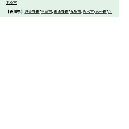
下松市
【香川県】
観音寺市
/
三豊市
/
善通寺市
/
丸亀市
/
坂出市
/
高松市
/
さ
ぬき市
/
東かがわ市
【愛媛県】
伊予市
/
東温市
/
松山市
/
今治市
/
西条市
/
新居浜市
/
四国
中央市
【福岡県】
福岡市東区
/
福岡市南区
/
福岡市博多区
/
福岡市早良区
/
福岡市西
区
/
福岡市中央区
/
福岡市城南区
/
北九州市八幡西区
/
北九州市小倉
南区
/
北九州市小倉北区
/
北九州市門司区
/
北九州市若松区
/
北九州
市八幡東区
/
北九州市戸畑区
/
久留米市
/
飯塚市
/
大牟田市
/
春日市
/
筑紫野市
/
糸島市
/
宗像市
/
大野城市
/
柳川市
/
太宰府市
/
行橋市
/
八女
市
/
小郡市
/
古賀市
/
直方市
/
朝倉市
/
福津市
/
田川市
/
筑後市
/
中間市
/
嘉麻市
/
みやま市
/
大川市
/
うきは市
/
宮若市
/
豊前市
/
那珂川町
/
志免
町
/
粕屋町
/
宇美町
/
苅田町
/
岡垣町
/
篠栗町
/
水巻町
/
筑前町
/
須恵町
/
福智町
/
新宮町
/
みやこ町
/
広川町
/
築上町