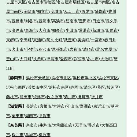
古屋市東区
/
名古屋市瑞穂区
/
名古屋市瑞穂区
/
名古屋市南区
/
名古
屋市南区
/
岡崎市
/
知立市
/
安城市
/
みよし市
/
西尾市
/
蒲郡市
/
豊川
市
/
豊橋市
/
刈谷市
/
豊明市
/
高浜市
/
碧南市
/
豊田市
/
日進市
/
長久手
市
/
瀬戸市
/
東海市
/
大府市
/
知多市
/
半田市
/
常滑市
/
新城市
/
田原市
/
東郷町
/
幸田町
/
東浦町
/
阿久比町
/
武豊町
/
美浜町
/
一宮市
/
春日井
市
/
犬山市
/
小牧市
/
稲沢市
/
尾張旭市
/
岩倉市
/
清須市
/
北名古屋市
/
豊山町
/
大口町
/
扶桑町
/
津島市
/
愛西市
/
弥富市
/
あま市
/
大治町
/
蟹
江町
【静岡県】
浜松市天竜区
/
浜松市北区
/
浜松市浜北区
/
浜松市東区
/
浜松市西区
/
浜松市中区
/
浜松市南区
/
静岡市
/
清水区
/
葵区
/
駿河区
/
藤枝市
/
島田市
/
焼津市
/
牧之原市
/
菊川市
/
掛川市
/
袋井市
【滋賀県】
長浜市
/
彦根市
/
大津市
/
守山市
/
野洲市
/
東近江市
/
草津
市
/
栗東市
/
湖南市
/
甲賀市
【奈良県】
奈良市
/
生駒市
/
大和郡山市
/
天理市
/
香芝市
/
大和高田
市
/
桜井市
/
葛城市
/
橿原市