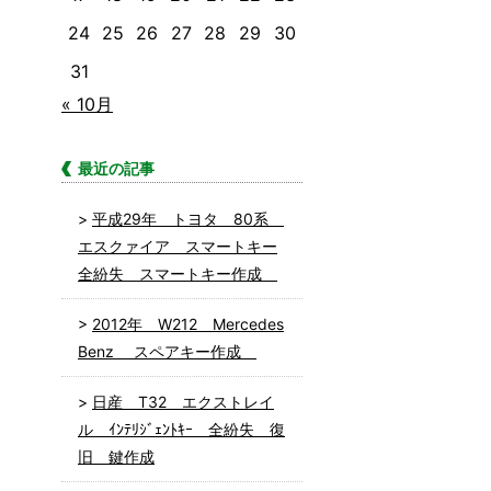
24
25
26
27
28
29
30
31
« 10月
最近の記事
平成29年 トヨタ 80系
エスクァイア スマートキー
全紛失 スマートキー作成
2012年 W212 Mercedes
Benz スペアキー作成
日産 T32 エクストレイ
ル ｲﾝﾃﾘｼﾞｪﾝﾄｷｰ 全紛失 復
旧 鍵作成