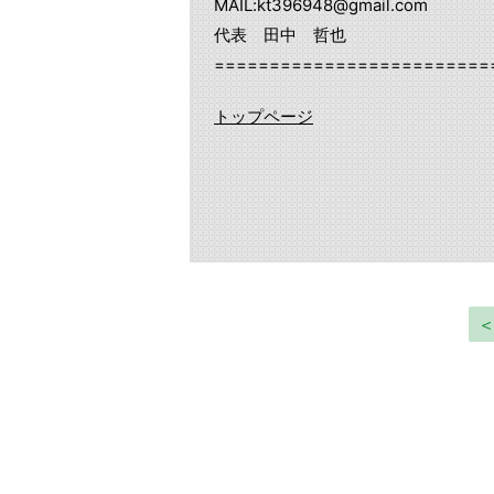
MAIL:kt396948@gmail.com
代表 田中 哲也
=========================
トップページ