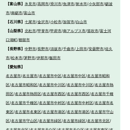
【富山県】
氷見市
/
高岡市
/
滑川市
/
魚津市
/
射水市
/
小矢部市
/
砺波
市
/
南砺市
/
富山市
【石川県】
七尾市
/
金沢市
/
小松市
/
加賀市
/
白山市
【山梨県】
北杜市
/
甲斐市
/
甲府市
/
南アルプス市
/
笛吹市
/
富士河
口湖町
/
都留市
【長野県】
中野市
/
長野市
/
須坂市
/
千曲市
/
上田市
/
安曇野市
/
佐久
市
/
松本市
/
茅野市
/
伊那市
/
飯田市
【愛知県】
名古屋市
/
名古屋市
/
名古屋市中区
/
名古屋市中区
/
名古屋市昭和
区
/
名古屋市昭和区
/
名古屋市中川区
/
名古屋市中川区
/
名古屋市熱
田区
/
名古屋市熱田区
/
名古屋市西区
/
名古屋市西区
/
名古屋市千種
区
/
名古屋市千種区
/
名古屋市中村区
/
名古屋市中村区
/
名古屋市名
東区
/
名古屋市名東区
/
名古屋市港区
/
名古屋市港区
/
名古屋市守山
区
/
名古屋市守山区
/
名古屋市緑区
/
名古屋市緑区
/
名古屋市北区
/
名古屋市北区
/
名古屋市天白区
/
名古屋市天白区
/
名古屋市東区
/
名