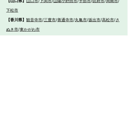
【山口県】
山口市
/
下関市
/
山陽小野田市
/
宇部市
/
防府市
/
周南市
/
下松市
【香川県】
観音寺市
/
三豊市
/
善通寺市
/
丸亀市
/
坂出市
/
高松市
/
さ
ぬき市
/
東かがわ市
【愛媛県】
伊予市
/
東温市
/
松山市
/
今治市
/
西条市
/
新居浜市
/
四国
中央市
【福岡県】
福岡市東区
/
福岡市南区
/
福岡市博多区
/
福岡市早良区
/
福岡市西
区
/
福岡市中央区
/
福岡市城南区
/
北九州市八幡西区
/
北九州市小倉
南区
/
北九州市小倉北区
/
北九州市門司区
/
北九州市若松区
/
北九州
市八幡東区
/
北九州市戸畑区
/
久留米市
/
飯塚市
/
大牟田市
/
春日市
/
筑紫野市
/
糸島市
/
宗像市
/
大野城市
/
柳川市
/
太宰府市
/
行橋市
/
八女
市
/
小郡市
/
古賀市
/
直方市
/
朝倉市
/
福津市
/
田川市
/
筑後市
/
中間市
/
嘉麻市
/
みやま市
/
大川市
/
うきは市
/
宮若市
/
豊前市
/
那珂川町
/
志免
町
/
粕屋町
/
宇美町
/
苅田町
/
岡垣町
/
篠栗町
/
水巻町
/
筑前町
/
須恵町
/