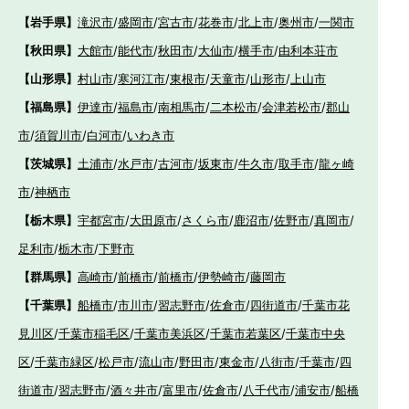
【岩手県】
滝沢市
/
盛岡市
/
宮古市
/
花巻市
/
北上市
/
奥州市
/
一関市
【秋田県】
大館市
/
能代市
/
秋田市
/
大仙市
/
横手市
/
由利本荘市
【山形県】
村山市
/
寒河江市
/
東根市
/
天童市
/
山形市
/
上山市
【福島県】
伊達市
/
福島市
/
南相馬市
/
二本松市
/
会津若松市
/
郡山
市
/
須賀川市
/
白河市
/
いわき市
【茨城県】
土浦市
/
水戸市
/
古河市
/
坂東市
/
牛久市
/
取手市
/
龍ヶ崎
市
/
神栖市
【栃木県】
宇都宮市
/
大田原市
/
さくら市
/
鹿沼市
/
佐野市
/
真岡市
/
足利市
/
栃木市
/
下野市
【群馬県】
高崎市
/
前橋市
/
前橋市
/
伊勢崎市
/
藤岡市
【千葉県】
船橋市
/
市川市
/
習志野市
/
佐倉市
/
四街道市
/
千葉市花
見川区
/
千葉市稲毛区
/
千葉市美浜区
/
千葉市若葉区
/
千葉市中央
区
/
千葉市緑区
/
松戸市
/
流山市
/
野田市
/
東金市
/
八街市
/
千葉市
/
四
街道市
/
習志野市
/
酒々井市
/
富里市
/
佐倉市
/
八千代市
/
浦安市
/
船橋