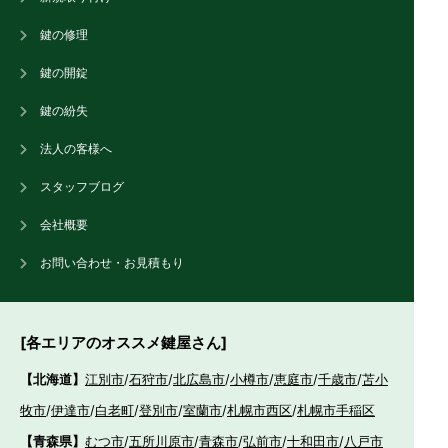
鍵の修理
鍵の開錠
鍵の紛失
法人の客様へ
スタッフブログ
会社概要
お問い合わせ・お見積もり
[各エリアのオススメ鍵屋さん]
【北海道】
江別市
/
石狩市
/
北広島市
/
小樽市
/
恵庭市
/
千歳市
/
苫小
牧市
/
伊達市
/
白老町
/
登別市
/
室蘭市
/
札幌市西区
/
札幌市手稲区
【青森県】
むつ市
/
五所川原市
/
青森市
/
弘前市
/
十和田市
/
八戸市