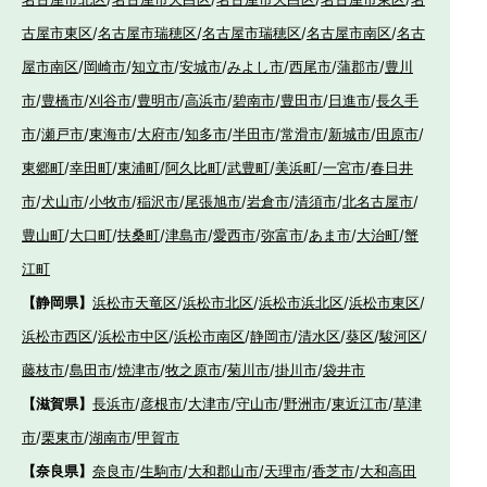
古屋市東区
/
名古屋市瑞穂区
/
名古屋市瑞穂区
/
名古屋市南区
/
名古
屋市南区
/
岡崎市
/
知立市
/
安城市
/
みよし市
/
西尾市
/
蒲郡市
/
豊川
市
/
豊橋市
/
刈谷市
/
豊明市
/
高浜市
/
碧南市
/
豊田市
/
日進市
/
長久手
市
/
瀬戸市
/
東海市
/
大府市
/
知多市
/
半田市
/
常滑市
/
新城市
/
田原市
/
東郷町
/
幸田町
/
東浦町
/
阿久比町
/
武豊町
/
美浜町
/
一宮市
/
春日井
市
/
犬山市
/
小牧市
/
稲沢市
/
尾張旭市
/
岩倉市
/
清須市
/
北名古屋市
/
豊山町
/
大口町
/
扶桑町
/
津島市
/
愛西市
/
弥富市
/
あま市
/
大治町
/
蟹
江町
【静岡県】
浜松市天竜区
/
浜松市北区
/
浜松市浜北区
/
浜松市東区
/
浜松市西区
/
浜松市中区
/
浜松市南区
/
静岡市
/
清水区
/
葵区
/
駿河区
/
藤枝市
/
島田市
/
焼津市
/
牧之原市
/
菊川市
/
掛川市
/
袋井市
【滋賀県】
長浜市
/
彦根市
/
大津市
/
守山市
/
野洲市
/
東近江市
/
草津
市
/
栗東市
/
湖南市
/
甲賀市
【奈良県】
奈良市
/
生駒市
/
大和郡山市
/
天理市
/
香芝市
/
大和高田