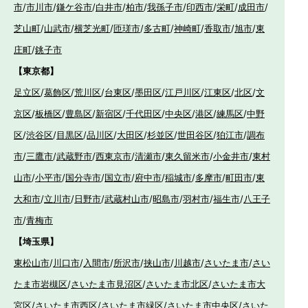
市
/
市川市
/
鎌ケ谷市
/
白井市
/
柏市
/
我孫子市
/
印西市
/
栄町
/
成田市
/
芝山町
/
山武市
/
横芝光町
/
匝瑳市
/
多古町
/
神崎町
/
香取市
/
旭市
/
東
庄町
/
銚子市
【東京都】
足立区
/
葛飾区
/
荒川区
/
台東区
/
墨田区
/
江戸川区
/
江東区
/
北区
/
文
京区
/
板橋区
/
豊島区
/
新宿区
/
千代田区
/
中央区
/
港区
/
練馬区
/
中野
区
/
渋谷区
/
目黒区
/
品川区
/
大田区
/
杉並区
/
世田谷区
/
狛江市
/
調布
市
/
三鷹市
/
武蔵野市
/
西東京市
/
清瀬市
/
東久留米市
/
小金井市
/
東村
山市
/
小平市
/
国分寺市
/
国立市
/
府中市
/
稲城市
/
多摩市
/
町田市
/
東
大和市
/
立川市
/
日野市
/
武蔵村山市
/
昭島市
/
羽村市
/
福生市
/
八王子
市
/
青梅市
【埼玉県】
東松山市
/
川口市
/
入間市
/
所沢市
/
挟山市
/
川越市
/
さいたま市
/
さい
たま市岩槻区
/
さいたま市見沼区
/
さいたま市北区
/
さいたま市大
宮区
/
さいたま市西区
/
さいたま市緑区
/
さいたま市中央区
/
さいた