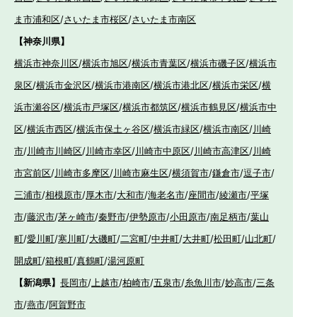
ま市浦和区
/
さいたま市桜区
/
さいたま市南区
【神奈川県】
横浜市神奈川区
/
横浜市旭区
/
横浜市青葉区
/
横浜市磯子区
/
横浜市
泉区
/
横浜市金沢区
/
横浜市港南区
/
横浜市港北区
/
横浜市栄区
/
横
浜市瀬谷区
/
横浜市戸塚区
/
横浜市都筑区
/
横浜市鶴見区
/
横浜市中
区
/
横浜市西区
/
横浜市保土ヶ谷区
/
横浜市緑区
/
横浜市南区
/
川崎
市
/
川崎市川崎区
/
川崎市幸区
/
川崎市中原区
/
川崎市高津区
/
川崎
市宮前区
/
川崎市多摩区
/
川崎市麻生区
/
横須賀市
/
鎌倉市
/
逗子市
/
三浦市
/
相模原市
/
厚木市
/
大和市
/
海老名市
/
座間市
/
綾瀬市
/
平塚
市
/
藤沢市
/
茅ヶ崎市
/
秦野市
/
伊勢原市
/
小田原市
/
南足柄市
/
葉山
町
/
愛川町
/
寒川町
/
大磯町
/
二宮町
/
中井町
/
大井町
/
松田町
/
山北町
/
開成町
/
箱根町
/
真鶴町
/
湯河原町
【新潟県】
長岡市
/
上越市
/
柏崎市
/
五泉市
/
糸魚川市
/
妙高市
/
三条
市
/
燕市
/
阿賀野市