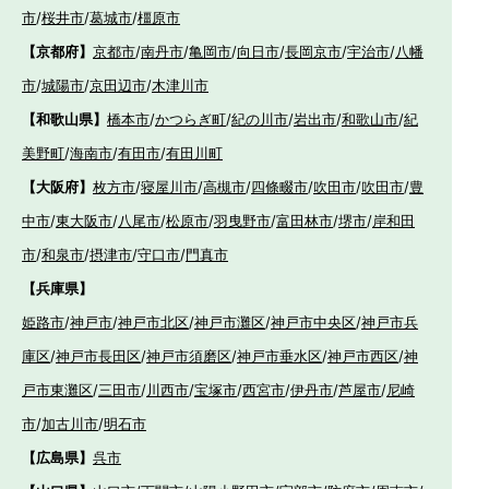
市
/
桜井市
/
葛城市
/
橿原市
【京都府】
京都市
/
南丹市
/
亀岡市
/
向日市
/
長岡京市
/
宇治市
/
八幡
市
/
城陽市
/
京田辺市
/
木津川市
【和歌山県】
橋本市
/
かつらぎ町
/
紀の川市
/
岩出市
/
和歌山市
/
紀
美野町
/
海南市
/
有田市
/
有田川町
【大阪府】
枚方市
/
寝屋川市
/
高槻市
/
四條畷市
/
吹田市
/
吹田市
/
豊
中市
/
東大阪市
/
八尾市
/
松原市
/
羽曳野市
/
富田林市
/
堺市
/
岸和田
市
/
和泉市
/
摂津市
/
守口市
/
門真市
【兵庫県】
姫路市
/
神戸市
/
神戸市北区
/
神戸市灘区
/
神戸市中央区
/
神戸市兵
庫区
/
神戸市長田区
/
神戸市須磨区
/
神戸市垂水区
/
神戸市西区
/
神
戸市東灘区
/
三田市
/
川西市
/
宝塚市
/
西宮市
/
伊丹市
/
芦屋市
/
尼崎
市
/
加古川市
/
明石市
【広島県】
呉市