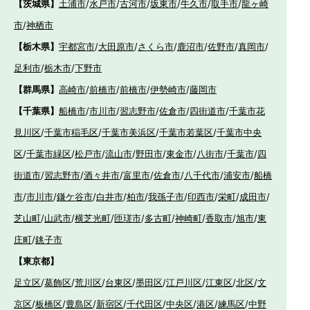
【茨城県】
土浦市
/
水戸市
/
古河市
/
坂東市
/
牛久市
/
取手市
/
龍ヶ崎
市
/
神栖市
【栃木県】
宇都宮市
/
大田原市
/
さくら市
/
鹿沼市
/
佐野市
/
真岡市
/
足利市
/
栃木市
/
下野市
【群馬県】
高崎市
/
前橋市
/
前橋市
/
伊勢崎市
/
藤岡市
【千葉県】
船橋市
/
市川市
/
習志野市
/
佐倉市
/
四街道市
/
千葉市花
見川区
/
千葉市稲毛区
/
千葉市美浜区
/
千葉市若葉区
/
千葉市中央
区
/
千葉市緑区
/
松戸市
/
流山市
/
野田市
/
東金市
/
八街市
/
千葉市
/
四
街道市
/
習志野市
/
酒々井市
/
富里市
/
佐倉市
/
八千代市
/
浦安市
/
船橋
市
/
市川市
/
鎌ケ谷市
/
白井市
/
柏市
/
我孫子市
/
印西市
/
栄町
/
成田市
/
芝山町
/
山武市
/
横芝光町
/
匝瑳市
/
多古町
/
神崎町
/
香取市
/
旭市
/
東
庄町
/
銚子市
【東京都】
足立区
/
葛飾区
/
荒川区
/
台東区
/
墨田区
/
江戸川区
/
江東区
/
北区
/
文
京区
/
板橋区
/
豊島区
/
新宿区
/
千代田区
/
中央区
/
港区
/
練馬区
/
中野