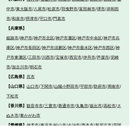
中市
/
東大阪市
/
八尾市
/
松原市
/
羽曳野市
/
富田林市
/
堺市
/
岸和田
市
/
和泉市
/
摂津市
/
守口市
/
門真市
【兵庫県】
姫路市
/
神戸市
/
神戸市北区
/
神戸市灘区
/
神戸市中央区
/
神戸市兵
庫区
/
神戸市長田区
/
神戸市須磨区
/
神戸市垂水区
/
神戸市西区
/
神
戸市東灘区
/
三田市
/
川西市
/
宝塚市
/
西宮市
/
伊丹市
/
芦屋市
/
尼崎
市
/
加古川市
/
明石市
【広島県】
呉市
【山口県】
山口市
/
下関市
/
山陽小野田市
/
宇部市
/
防府市
/
周南市
/
下松市
【香川県】
観音寺市
/
三豊市
/
善通寺市
/
丸亀市
/
坂出市
/
高松市
/
さ
ぬき市
/
東かがわ市
【愛媛県】
伊予市
/
東温市
/
松山市
/
今治市
/
西条市
/
新居浜市
/
四国
中央市