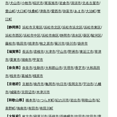
市
/
犬山市
/
小牧市
/
稲沢市
/
尾張旭市
/
岩倉市
/
清須市
/
北名古屋市
/
豊山町
/
大口町
/
扶桑町
/
津島市
/
愛西市
/
弥富市
/
あま市
/
大治町
/
蟹
江町
【静岡県】
浜松市天竜区
/
浜松市北区
/
浜松市浜北区
/
浜松市東区
/
浜松市西区
/
浜松市中区
/
浜松市南区
/
静岡市
/
清水区
/
葵区
/
駿河区
/
藤枝市
/
島田市
/
焼津市
/
牧之原市
/
菊川市
/
掛川市
/
袋井市
【滋賀県】
長浜市
/
彦根市
/
大津市
/
守山市
/
野洲市
/
東近江市
/
草津
市
/
栗東市
/
湖南市
/
甲賀市
【奈良県】
奈良市
/
生駒市
/
大和郡山市
/
天理市
/
香芝市
/
大和高田
市
/
桜井市
/
葛城市
/
橿原市
【京都府】
京都市
/
南丹市
/
亀岡市
/
向日市
/
長岡京市
/
宇治市
/
八幡
市
/
城陽市
/
京田辺市
/
木津川市
【和歌山県】
橋本市
/
かつらぎ町
/
紀の川市
/
岩出市
/
和歌山市
/
紀
美野町
/
海南市
/
有田市
/
有田川町
【大阪府】
枚方市
/
寝屋川市
/
高槻市
/
四條畷市
/
吹田市
/
吹田市
/
豊