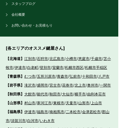
スタッフブログ
会社概要
お問い合わせ・お見積もり
[各エリアのオススメ鍵屋さん]
【北海道】
江別市
/
石狩市
/
北広島市
/
小樽市
/
恵庭市
/
千歳市
/
苫小
牧市
/
伊達市
/
白老町
/
登別市
/
室蘭市
/
札幌市西区
/
札幌市手稲区
【青森県】
むつ市
/
五所川原市
/
青森市
/
弘前市
/
十和田市
/
八戸市
【岩手県】
滝沢市
/
盛岡市
/
宮古市
/
花巻市
/
北上市
/
奥州市
/
一関市
【秋田県】
大館市
/
能代市
/
秋田市
/
大仙市
/
横手市
/
由利本荘市
【山形県】
村山市
/
寒河江市
/
東根市
/
天童市
/
山形市
/
上山市
【福島県】
伊達市
/
福島市
/
南相馬市
/
二本松市
/
会津若松市
/
郡山
市
/
須賀川市
/
白河市
/
いわき市