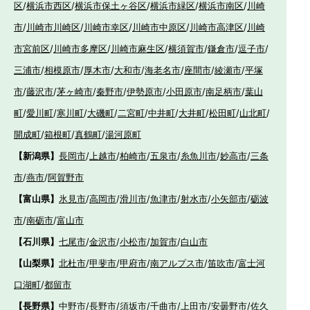
区
/
横浜市西区
/
横浜市保土ヶ谷区
/
横浜市緑区
/
横浜市南区
/
川崎
市
/
川崎市川崎区
/
川崎市幸区
/
川崎市中原区
/
川崎市高津区
/
川崎
市宮前区
/
川崎市多摩区
/
川崎市麻生区
/
横須賀市
/
鎌倉市
/
逗子市
/
三浦市
/
相模原市
/
厚木市
/
大和市
/
海老名市
/
座間市
/
綾瀬市
/
平塚
市
/
藤沢市
/
茅ヶ崎市
/
秦野市
/
伊勢原市
/
小田原市
/
南足柄市
/
葉山
町
/
愛川町
/
寒川町
/
大磯町
/
二宮町
/
中井町
/
大井町
/
松田町
/
山北町
/
開成町
/
箱根町
/
真鶴町
/
湯河原町
【新潟県】
長岡市
/
上越市
/
柏崎市
/
五泉市
/
糸魚川市
/
妙高市
/
三条
市
/
燕市
/
阿賀野市
【富山県】
氷見市
/
高岡市
/
滑川市
/
魚津市
/
射水市
/
小矢部市
/
砺波
市
/
南砺市
/
富山市
【石川県】
七尾市
/
金沢市
/
小松市
/
加賀市
/
白山市
【山梨県】
北杜市
/
甲斐市
/
甲府市
/
南アルプス市
/
笛吹市
/
富士河
口湖町
/
都留市
【長野県】
中野市
/
長野市
/
須坂市
/
千曲市
/
上田市
/
安曇野市
/
佐久