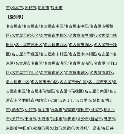
市
/
松本市
/
茅野市
/
伊那市
/
飯田市
【愛知県】
名古屋市
/
名古屋市
/
名古屋市中区
/
名古屋市中区
/
名古屋市昭和
区
/
名古屋市昭和区
/
名古屋市中川区
/
名古屋市中川区
/
名古屋市熱
田区
/
名古屋市熱田区
/
名古屋市西区
/
名古屋市西区
/
名古屋市千種
区
/
名古屋市千種区
/
名古屋市中村区
/
名古屋市中村区
/
名古屋市名
東区
/
名古屋市名東区
/
名古屋市港区
/
名古屋市港区
/
名古屋市守山
区
/
名古屋市守山区
/
名古屋市緑区
/
名古屋市緑区
/
名古屋市北区
/
名古屋市北区
/
名古屋市天白区
/
名古屋市天白区
/
名古屋市東区
/
名
古屋市東区
/
名古屋市瑞穂区
/
名古屋市瑞穂区
/
名古屋市南区
/
名古
屋市南区
/
岡崎市
/
知立市
/
安城市
/
みよし市
/
西尾市
/
蒲郡市
/
豊川
市
/
豊橋市
/
刈谷市
/
豊明市
/
高浜市
/
碧南市
/
豊田市
/
日進市
/
長久手
市
/
瀬戸市
/
東海市
/
大府市
/
知多市
/
半田市
/
常滑市
/
新城市
/
田原市
/
東郷町
/
幸田町
/
東浦町
/
阿久比町
/
武豊町
/
美浜町
/
一宮市
/
春日井