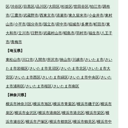
区
/
渋谷区
/
目黒区
/
品川区
/
大田区
/
杉並区
/
世田谷区
/
狛江市
/
調布
市
/
三鷹市
/
武蔵野市
/
西東京市
/
清瀬市
/
東久留米市
/
小金井市
/
東村
山市
/
小平市
/
国分寺市
/
国立市
/
府中市
/
稲城市
/
多摩市
/
町田市
/
東
大和市
/
立川市
/
日野市
/
武蔵村山市
/
昭島市
/
羽村市
/
福生市
/
八王子
市
/
青梅市
【埼玉県】
東松山市
/
川口市
/
入間市
/
所沢市
/
挟山市
/
川越市
/
さいたま市
/
さい
たま市岩槻区
/
さいたま市見沼区
/
さいたま市北区
/
さいたま市大
宮区
/
さいたま市西区
/
さいたま市緑区
/
さいたま市中央区
/
さいた
ま市浦和区
/
さいたま市桜区
/
さいたま市南区
【神奈川県】
横浜市神奈川区
/
横浜市旭区
/
横浜市青葉区
/
横浜市磯子区
/
横浜市
泉区
/
横浜市金沢区
/
横浜市港南区
/
横浜市港北区
/
横浜市栄区
/
横
浜市瀬谷区
/
横浜市戸塚区
/
横浜市都筑区
/
横浜市鶴見区
/
横浜市中