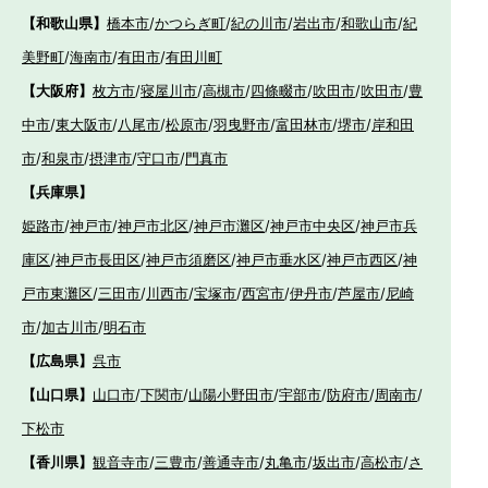
【和歌山県】
橋本市
/
かつらぎ町
/
紀の川市
/
岩出市
/
和歌山市
/
紀
美野町
/
海南市
/
有田市
/
有田川町
【大阪府】
枚方市
/
寝屋川市
/
高槻市
/
四條畷市
/
吹田市
/
吹田市
/
豊
中市
/
東大阪市
/
八尾市
/
松原市
/
羽曳野市
/
富田林市
/
堺市
/
岸和田
市
/
和泉市
/
摂津市
/
守口市
/
門真市
【兵庫県】
姫路市
/
神戸市
/
神戸市北区
/
神戸市灘区
/
神戸市中央区
/
神戸市兵
庫区
/
神戸市長田区
/
神戸市須磨区
/
神戸市垂水区
/
神戸市西区
/
神
戸市東灘区
/
三田市
/
川西市
/
宝塚市
/
西宮市
/
伊丹市
/
芦屋市
/
尼崎
市
/
加古川市
/
明石市
【広島県】
呉市
【山口県】
山口市
/
下関市
/
山陽小野田市
/
宇部市
/
防府市
/
周南市
/
下松市
【香川県】
観音寺市
/
三豊市
/
善通寺市
/
丸亀市
/
坂出市
/
高松市
/
さ