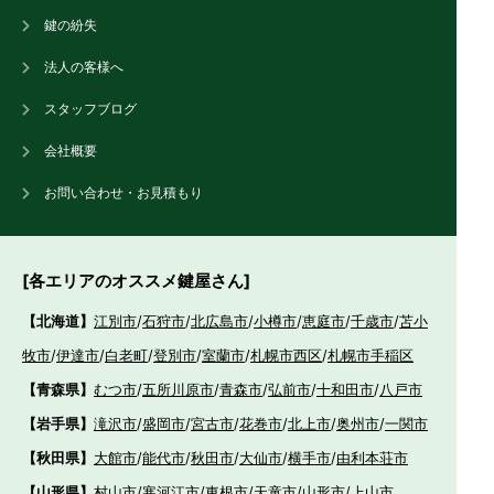
鍵の紛失
法人の客様へ
スタッフブログ
会社概要
お問い合わせ・お見積もり
[各エリアのオススメ鍵屋さん]
【北海道】
江別市
/
石狩市
/
北広島市
/
小樽市
/
恵庭市
/
千歳市
/
苫小
牧市
/
伊達市
/
白老町
/
登別市
/
室蘭市
/
札幌市西区
/
札幌市手稲区
【青森県】
むつ市
/
五所川原市
/
青森市
/
弘前市
/
十和田市
/
八戸市
【岩手県】
滝沢市
/
盛岡市
/
宮古市
/
花巻市
/
北上市
/
奥州市
/
一関市
【秋田県】
大館市
/
能代市
/
秋田市
/
大仙市
/
横手市
/
由利本荘市
【山形県】
村山市
/
寒河江市
/
東根市
/
天童市
/
山形市
/
上山市