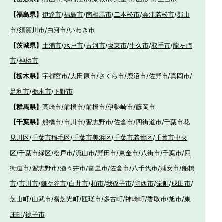
【福島県】
伊達市
/
福島市
/
南相馬市
/
二本松市
/
会津若松市
/
郡山
市
/
須賀川市
/
白河市
/
いわき市
【茨城県】
土浦市
/
水戸市
/
古河市
/
坂東市
/
牛久市
/
取手市
/
龍ヶ崎
市
/
神栖市
【栃木県】
宇都宮市
/
大田原市
/
さくら市
/
鹿沼市
/
佐野市
/
真岡市
/
足利市
/
栃木市
/
下野市
【群馬県】
高崎市
/
前橋市
/
前橋市
/
伊勢崎市
/
藤岡市
【千葉県】
船橋市
/
市川市
/
習志野市
/
佐倉市
/
四街道市
/
千葉市花
見川区
/
千葉市稲毛区
/
千葉市美浜区
/
千葉市若葉区
/
千葉市中央
区
/
千葉市緑区
/
松戸市
/
流山市
/
野田市
/
東金市
/
八街市
/
千葉市
/
四
街道市
/
習志野市
/
酒々井市
/
富里市
/
佐倉市
/
八千代市
/
浦安市
/
船橋
市
/
市川市
/
鎌ケ谷市
/
白井市
/
柏市
/
我孫子市
/
印西市
/
栄町
/
成田市
/
芝山町
/
山武市
/
横芝光町
/
匝瑳市
/
多古町
/
神崎町
/
香取市
/
旭市
/
東
庄町
/
銚子市