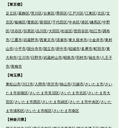
【東京都】
足立区
/
葛飾区
/
荒川区
/
台東区
/
墨田区
/
江戸川区
/
江東区
/
北区
/
文
京区
/
板橋区
/
豊島区
/
新宿区
/
千代田区
/
中央区
/
港区
/
練馬区
/
中野
区
/
渋谷区
/
目黒区
/
品川区
/
大田区
/
杉並区
/
世田谷区
/
狛江市
/
調布
市
/
三鷹市
/
武蔵野市
/
西東京市
/
清瀬市
/
東久留米市
/
小金井市
/
東村
山市
/
小平市
/
国分寺市
/
国立市
/
府中市
/
稲城市
/
多摩市
/
町田市
/
東
大和市
/
立川市
/
日野市
/
武蔵村山市
/
昭島市
/
羽村市
/
福生市
/
八王子
市
/
青梅市
【埼玉県】
東松山市
/
川口市
/
入間市
/
所沢市
/
挟山市
/
川越市
/
さいたま市
/
さい
たま市岩槻区
/
さいたま市見沼区
/
さいたま市北区
/
さいたま市大
宮区
/
さいたま市西区
/
さいたま市緑区
/
さいたま市中央区
/
さいた
ま市浦和区
/
さいたま市桜区
/
さいたま市南区
【神奈川県】