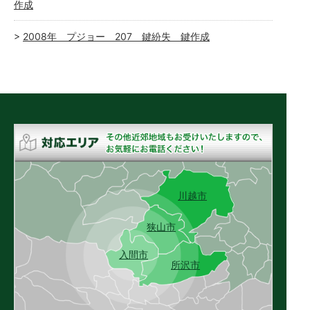
作成
2008年 プジョー 207 鍵紛失 鍵作成
川越市
狭山市
入間市
所沢市