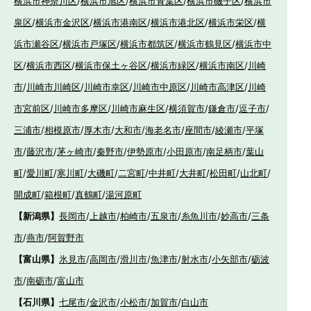
横浜市神奈川区
/
横浜市旭区
/
横浜市青葉区
/
横浜市磯子区
/
横浜市
泉区
/
横浜市金沢区
/
横浜市港南区
/
横浜市港北区
/
横浜市栄区
/
横
浜市瀬谷区
/
横浜市戸塚区
/
横浜市都筑区
/
横浜市鶴見区
/
横浜市中
区
/
横浜市西区
/
横浜市保土ヶ谷区
/
横浜市緑区
/
横浜市南区
/
川崎
市
/
川崎市川崎区
/
川崎市幸区
/
川崎市中原区
/
川崎市高津区
/
川崎
市宮前区
/
川崎市多摩区
/
川崎市麻生区
/
横須賀市
/
鎌倉市
/
逗子市
/
三浦市
/
相模原市
/
厚木市
/
大和市
/
海老名市
/
座間市
/
綾瀬市
/
平塚
市
/
藤沢市
/
茅ヶ崎市
/
秦野市
/
伊勢原市
/
小田原市
/
南足柄市
/
葉山
町
/
愛川町
/
寒川町
/
大磯町
/
二宮町
/
中井町
/
大井町
/
松田町
/
山北町
/
開成町
/
箱根町
/
真鶴町
/
湯河原町
【新潟県】
長岡市
/
上越市
/
柏崎市
/
五泉市
/
糸魚川市
/
妙高市
/
三条
市
/
燕市
/
阿賀野市
【富山県】
氷見市
/
高岡市
/
滑川市
/
魚津市
/
射水市
/
小矢部市
/
砺波
市
/
南砺市
/
富山市
【石川県】
七尾市
/
金沢市
/
小松市
/
加賀市
/
白山市