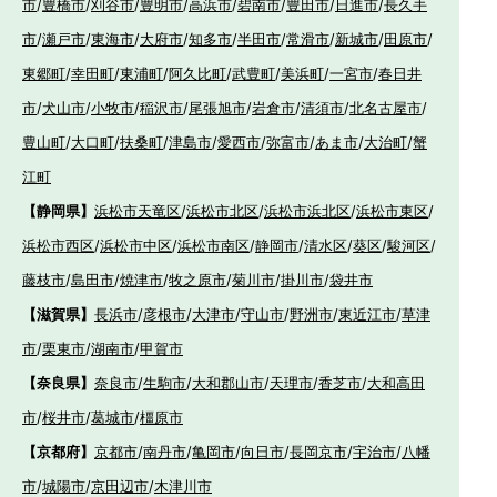
市
/
豊橋市
/
刈谷市
/
豊明市
/
高浜市
/
碧南市
/
豊田市
/
日進市
/
長久手
市
/
瀬戸市
/
東海市
/
大府市
/
知多市
/
半田市
/
常滑市
/
新城市
/
田原市
/
東郷町
/
幸田町
/
東浦町
/
阿久比町
/
武豊町
/
美浜町
/
一宮市
/
春日井
市
/
犬山市
/
小牧市
/
稲沢市
/
尾張旭市
/
岩倉市
/
清須市
/
北名古屋市
/
豊山町
/
大口町
/
扶桑町
/
津島市
/
愛西市
/
弥富市
/
あま市
/
大治町
/
蟹
江町
【静岡県】
浜松市天竜区
/
浜松市北区
/
浜松市浜北区
/
浜松市東区
/
浜松市西区
/
浜松市中区
/
浜松市南区
/
静岡市
/
清水区
/
葵区
/
駿河区
/
藤枝市
/
島田市
/
焼津市
/
牧之原市
/
菊川市
/
掛川市
/
袋井市
【滋賀県】
長浜市
/
彦根市
/
大津市
/
守山市
/
野洲市
/
東近江市
/
草津
市
/
栗東市
/
湖南市
/
甲賀市
【奈良県】
奈良市
/
生駒市
/
大和郡山市
/
天理市
/
香芝市
/
大和高田
市
/
桜井市
/
葛城市
/
橿原市
【京都府】
京都市
/
南丹市
/
亀岡市
/
向日市
/
長岡京市
/
宇治市
/
八幡
市
/
城陽市
/
京田辺市
/
木津川市