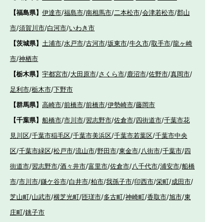
【福島県】
伊達市
/
福島市
/
南相馬市
/
二本松市
/
会津若松市
/
郡山
市
/
須賀川市
/
白河市
/
いわき市
【茨城県】
土浦市
/
水戸市
/
古河市
/
坂東市
/
牛久市
/
取手市
/
龍ヶ崎
市
/
神栖市
【栃木県】
宇都宮市
/
大田原市
/
さくら市
/
鹿沼市
/
佐野市
/
真岡市
/
足利市
/
栃木市
/
下野市
【群馬県】
高崎市
/
前橋市
/
前橋市
/
伊勢崎市
/
藤岡市
【千葉県】
船橋市
/
市川市
/
習志野市
/
佐倉市
/
四街道市
/
千葉市花
見川区
/
千葉市稲毛区
/
千葉市美浜区
/
千葉市若葉区
/
千葉市中央
区
/
千葉市緑区
/
松戸市
/
流山市
/
野田市
/
東金市
/
八街市
/
千葉市
/
四
街道市
/
習志野市
/
酒々井市
/
富里市
/
佐倉市
/
八千代市
/
浦安市
/
船橋
市
/
市川市
/
鎌ケ谷市
/
白井市
/
柏市
/
我孫子市
/
印西市
/
栄町
/
成田市
/
芝山町
/
山武市
/
横芝光町
/
匝瑳市
/
多古町
/
神崎町
/
香取市
/
旭市
/
東
庄町
/
銚子市