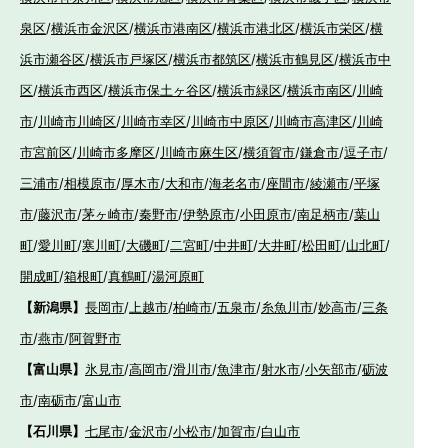
泉区
/
横浜市金沢区
/
横浜市港南区
/
横浜市港北区
/
横浜市栄区
/
横
浜市瀬谷区
/
横浜市戸塚区
/
横浜市都筑区
/
横浜市鶴見区
/
横浜市中
区
/
横浜市西区
/
横浜市保土ヶ谷区
/
横浜市緑区
/
横浜市南区
/
川崎
市
/
川崎市川崎区
/
川崎市幸区
/
川崎市中原区
/
川崎市高津区
/
川崎
市宮前区
/
川崎市多摩区
/
川崎市麻生区
/
横須賀市
/
鎌倉市
/
逗子市
/
三浦市
/
相模原市
/
厚木市
/
大和市
/
海老名市
/
座間市
/
綾瀬市
/
平塚
市
/
藤沢市
/
茅ヶ崎市
/
秦野市
/
伊勢原市
/
小田原市
/
南足柄市
/
葉山
町
/
愛川町
/
寒川町
/
大磯町
/
二宮町
/
中井町
/
大井町
/
松田町
/
山北町
/
開成町
/
箱根町
/
真鶴町
/
湯河原町
【新潟県】
長岡市
/
上越市
/
柏崎市
/
五泉市
/
糸魚川市
/
妙高市
/
三条
市
/
燕市
/
阿賀野市
【富山県】
氷見市
/
高岡市
/
滑川市
/
魚津市
/
射水市
/
小矢部市
/
砺波
市
/
南砺市
/
富山市
【石川県】
七尾市
/
金沢市
/
小松市
/
加賀市
/
白山市