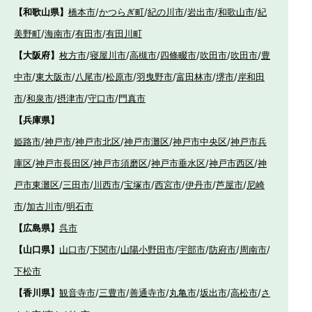
【和歌山県】
橋本市
/
かつらぎ町
/
紀の川市
/
岩出市
/
和歌山市
/
紀
美野町
/
海南市
/
有田市
/
有田川町
【大阪府】
枚方市
/
寝屋川市
/
高槻市
/
四條畷市
/
吹田市
/
吹田市
/
豊
中市
/
東大阪市
/
八尾市
/
松原市
/
羽曳野市
/
富田林市
/
堺市
/
岸和田
市
/
和泉市
/
摂津市
/
守口市
/
門真市
【兵庫県】
姫路市
/
神戸市
/
神戸市北区
/
神戸市灘区
/
神戸市中央区
/
神戸市兵
庫区
/
神戸市長田区
/
神戸市須磨区
/
神戸市垂水区
/
神戸市西区
/
神
戸市東灘区
/
三田市
/
川西市
/
宝塚市
/
西宮市
/
伊丹市
/
芦屋市
/
尼崎
市
/
加古川市
/
明石市
【広島県】
呉市
【山口県】
山口市
/
下関市
/
山陽小野田市
/
宇部市
/
防府市
/
周南市
/
下松市
【香川県】
観音寺市
/
三豊市
/
善通寺市
/
丸亀市
/
坂出市
/
高松市
/
さ