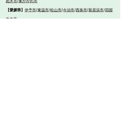
ぬき市
/
東かがわ市
【愛媛県】
伊予市
/
東温市
/
松山市
/
今治市
/
西条市
/
新居浜市
/
四国
中央市
【福岡県】
福岡市東区
/
福岡市南区
/
福岡市博多区
/
福岡市早良区
/
福岡市西
区
/
福岡市中央区
/
福岡市城南区
/
北九州市八幡西区
/
北九州市小倉
南区
/
北九州市小倉北区
/
北九州市門司区
/
北九州市若松区
/
北九州
市八幡東区
/
北九州市戸畑区
/
久留米市
/
飯塚市
/
大牟田市
/
春日市
/
筑紫野市
/
糸島市
/
宗像市
/
大野城市
/
柳川市
/
太宰府市
/
行橋市
/
八女
市
/
小郡市
/
古賀市
/
直方市
/
朝倉市
/
福津市
/
田川市
/
筑後市
/
中間市
/
嘉麻市
/
みやま市
/
大川市
/
うきは市
/
宮若市
/
豊前市
/
那珂川町
/
志免
町
/
粕屋町
/
宇美町
/
苅田町
/
岡垣町
/
篠栗町
/
水巻町
/
筑前町
/
須恵町
/
福智町
/
新宮町
/
みやこ町
/
広川町
/
築上町
【長崎県】
佐世保市
/
西海市
/
大村市
/
諫早市
/
雲仙市
/
島原市
/
長崎
市
/
南島原市