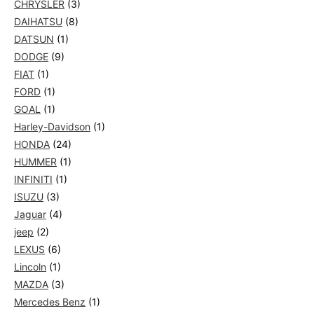
CHRYSLER
(3)
DAIHATSU
(8)
DATSUN
(1)
DODGE
(9)
FIAT
(1)
FORD
(1)
GOAL
(1)
Harley-Davidson
(1)
HONDA
(24)
HUMMER
(1)
INFINITI
(1)
ISUZU
(3)
Jaguar
(4)
jeep
(2)
LEXUS
(6)
Lincoln
(1)
MAZDA
(3)
Mercedes Benz
(1)