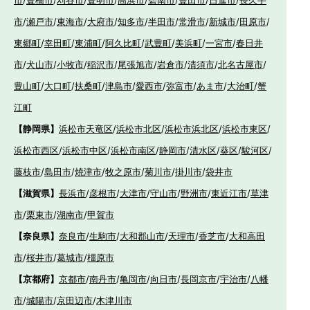
市
/
豊橋市
/
刈谷市
/
豊明市
/
高浜市
/
碧南市
/
豊田市
/
日進市
/
長久手
市
/
瀬戸市
/
東海市
/
大府市
/
知多市
/
半田市
/
常滑市
/
新城市
/
田原市
/
東郷町
/
幸田町
/
東浦町
/
阿久比町
/
武豊町
/
美浜町
/
一宮市
/
春日井
市
/
犬山市
/
小牧市
/
稲沢市
/
尾張旭市
/
岩倉市
/
清須市
/
北名古屋市
/
豊山町
/
大口町
/
扶桑町
/
津島市
/
愛西市
/
弥富市
/
あま市
/
大治町
/
蟹
江町
【静岡県】
浜松市天竜区
/
浜松市北区
/
浜松市浜北区
/
浜松市東区
/
浜松市西区
/
浜松市中区
/
浜松市南区
/
静岡市
/
清水区
/
葵区
/
駿河区
/
藤枝市
/
島田市
/
焼津市
/
牧之原市
/
菊川市
/
掛川市
/
袋井市
【滋賀県】
長浜市
/
彦根市
/
大津市
/
守山市
/
野洲市
/
東近江市
/
草津
市
/
栗東市
/
湖南市
/
甲賀市
【奈良県】
奈良市
/
生駒市
/
大和郡山市
/
天理市
/
香芝市
/
大和高田
市
/
桜井市
/
葛城市
/
橿原市
【京都府】
京都市
/
南丹市
/
亀岡市
/
向日市
/
長岡京市
/
宇治市
/
八幡
市
/
城陽市
/
京田辺市
/
木津川市