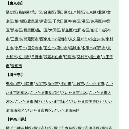
【東京都】
足立区
/
葛飾区
/
荒川区
/
台東区
/
墨田区
/
江戸川区
/
江東区
/
北区
/
文
京区
/
板橋区
/
豊島区
/
新宿区
/
千代田区
/
中央区
/
港区
/
練馬区
/
中野
区
/
渋谷区
/
目黒区
/
品川区
/
大田区
/
杉並区
/
世田谷区
/
狛江市
/
調布
市
/
三鷹市
/
武蔵野市
/
西東京市
/
清瀬市
/
東久留米市
/
小金井市
/
東村
山市
/
小平市
/
国分寺市
/
国立市
/
府中市
/
稲城市
/
多摩市
/
町田市
/
東
大和市
/
立川市
/
日野市
/
武蔵村山市
/
昭島市
/
羽村市
/
福生市
/
八王子
市
/
青梅市
【埼玉県】
東松山市
/
川口市
/
入間市
/
所沢市
/
挟山市
/
川越市
/
さいたま市
/
さい
たま市岩槻区
/
さいたま市見沼区
/
さいたま市北区
/
さいたま市大
宮区
/
さいたま市西区
/
さいたま市緑区
/
さいたま市中央区
/
さいた
ま市浦和区
/
さいたま市桜区
/
さいたま市南区
【神奈川県】
横浜市神奈川区
/
横浜市旭区
/
横浜市青葉区
/
横浜市磯子区
/
横浜市