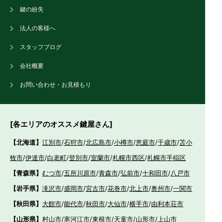
鍵の紛失
法人の客様へ
スタッフブログ
会社概要
お問い合わせ・お見積もり
[各エリアのオススメ鍵屋さん]
【北海道】
江別市
/
石狩市
/
北広島市
/
小樽市
/
恵庭市
/
千歳市
/
苫小
牧市
/
伊達市
/
白老町
/
登別市
/
室蘭市
/
札幌市西区
/
札幌市手稲区
【青森県】
むつ市
/
五所川原市
/
青森市
/
弘前市
/
十和田市
/
八戸市
【岩手県】
滝沢市
/
盛岡市
/
宮古市
/
花巻市
/
北上市
/
奥州市
/
一関市
【秋田県】
大館市
/
能代市
/
秋田市
/
大仙市
/
横手市
/
由利本荘市
【山形県】
村山市
/
寒河江市
/
東根市
/
天童市
/
山形市
/
上山市