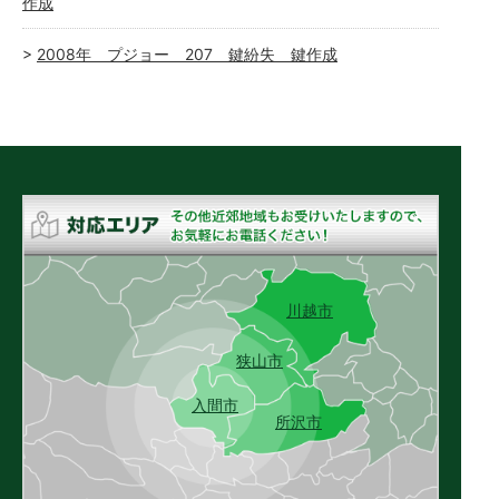
作成
2008年 プジョー 207 鍵紛失 鍵作成
川越市
狭山市
入間市
所沢市