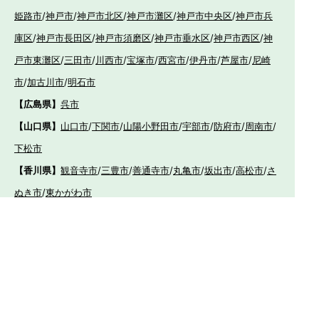
姫路市
/
神戸市
/
神戸市北区
/
神戸市灘区
/
神戸市中央区
/
神戸市兵
庫区
/
神戸市長田区
/
神戸市須磨区
/
神戸市垂水区
/
神戸市西区
/
神
戸市東灘区
/
三田市
/
川西市
/
宝塚市
/
西宮市
/
伊丹市
/
芦屋市
/
尼崎
市
/
加古川市
/
明石市
【広島県】
呉市
【山口県】
山口市
/
下関市
/
山陽小野田市
/
宇部市
/
防府市
/
周南市
/
下松市
【香川県】
観音寺市
/
三豊市
/
善通寺市
/
丸亀市
/
坂出市
/
高松市
/
さ
ぬき市
/
東かがわ市
【愛媛県】
伊予市
/
東温市
/
松山市
/
今治市
/
西条市
/
新居浜市
/
四国
中央市
【福岡県】
福岡市東区
/
福岡市南区
/
福岡市博多区
/
福岡市早良区
/
福岡市西
区
/
福岡市中央区
/
福岡市城南区
/
北九州市八幡西区
/
北九州市小倉