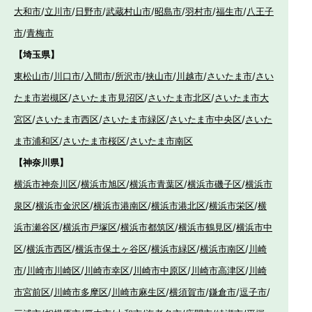
大和市
/
立川市
/
日野市
/
武蔵村山市
/
昭島市
/
羽村市
/
福生市
/
八王子
市
/
青梅市
【埼玉県】
東松山市
/
川口市
/
入間市
/
所沢市
/
挟山市
/
川越市
/
さいたま市
/
さい
たま市岩槻区
/
さいたま市見沼区
/
さいたま市北区
/
さいたま市大
宮区
/
さいたま市西区
/
さいたま市緑区
/
さいたま市中央区
/
さいた
ま市浦和区
/
さいたま市桜区
/
さいたま市南区
【神奈川県】
横浜市神奈川区
/
横浜市旭区
/
横浜市青葉区
/
横浜市磯子区
/
横浜市
泉区
/
横浜市金沢区
/
横浜市港南区
/
横浜市港北区
/
横浜市栄区
/
横
浜市瀬谷区
/
横浜市戸塚区
/
横浜市都筑区
/
横浜市鶴見区
/
横浜市中
区
/
横浜市西区
/
横浜市保土ヶ谷区
/
横浜市緑区
/
横浜市南区
/
川崎
市
/
川崎市川崎区
/
川崎市幸区
/
川崎市中原区
/
川崎市高津区
/
川崎
市宮前区
/
川崎市多摩区
/
川崎市麻生区
/
横須賀市
/
鎌倉市
/
逗子市
/