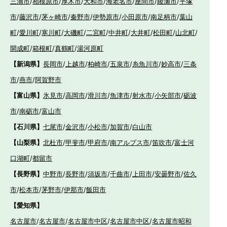
三浦市
/
相模原市
/
厚木市
/
大和市
/
海老名市
/
座間市
/
綾瀬市
/
平塚
市
/
藤沢市
/
茅ヶ崎市
/
秦野市
/
伊勢原市
/
小田原市
/
南足柄市
/
葉山
町
/
愛川町
/
寒川町
/
大磯町
/
二宮町
/
中井町
/
大井町
/
松田町
/
山北町
/
開成町
/
箱根町
/
真鶴町
/
湯河原町
【新潟県】
長岡市
/
上越市
/
柏崎市
/
五泉市
/
糸魚川市
/
妙高市
/
三条
市
/
燕市
/
阿賀野市
【富山県】
氷見市
/
高岡市
/
滑川市
/
魚津市
/
射水市
/
小矢部市
/
砺波
市
/
南砺市
/
富山市
【石川県】
七尾市
/
金沢市
/
小松市
/
加賀市
/
白山市
【山梨県】
北杜市
/
甲斐市
/
甲府市
/
南アルプス市
/
笛吹市
/
富士河
口湖町
/
都留市
【長野県】
中野市
/
長野市
/
須坂市
/
千曲市
/
上田市
/
安曇野市
/
佐久
市
/
松本市
/
茅野市
/
伊那市
/
飯田市
【愛知県】
名古屋市
/
名古屋市
/
名古屋市中区
/
名古屋市中区
/
名古屋市昭和