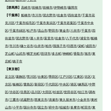
【群馬県】
高崎市
/
前橋市
/
前橋市
/
伊勢崎市
/
藤岡市
【千葉県】
船橋市
/
市川市
/
習志野市
/
佐倉市
/
四街道市
/
千葉市花
見川区
/
千葉市稲毛区
/
千葉市美浜区
/
千葉市若葉区
/
千葉市中央
区
/
千葉市緑区
/
松戸市
/
流山市
/
野田市
/
東金市
/
八街市
/
千葉市
/
四
街道市
/
習志野市
/
酒々井市
/
富里市
/
佐倉市
/
八千代市
/
浦安市
/
船橋
市
/
市川市
/
鎌ケ谷市
/
白井市
/
柏市
/
我孫子市
/
印西市
/
栄町
/
成田市
/
芝山町
/
山武市
/
横芝光町
/
匝瑳市
/
多古町
/
神崎町
/
香取市
/
旭市
/
東
庄町
/
銚子市
【東京都】
足立区
/
葛飾区
/
荒川区
/
台東区
/
墨田区
/
江戸川区
/
江東区
/
北区
/
文
京区
/
板橋区
/
豊島区
/
新宿区
/
千代田区
/
中央区
/
港区
/
練馬区
/
中野
区
/
渋谷区
/
目黒区
/
品川区
/
大田区
/
杉並区
/
世田谷区
/
狛江市
/
調布
市
/
三鷹市
/
武蔵野市
/
西東京市
/
清瀬市
/
東久留米市
/
小金井市
/
東村
山市
/
小平市
/
国分寺市
/
国立市
/
府中市
/
稲城市
/
多摩市
/
町田市
/
東