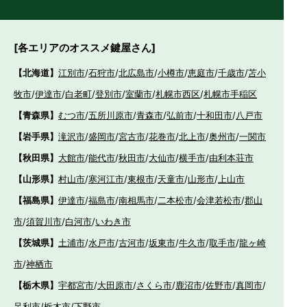
[各エリアのオススメ鍵屋さん]
【北海道】
江別市
/
石狩市
/
北広島市
/
小樽市
/
恵庭市
/
千歳市
/
苫小
牧市
/
伊達市
/
白老町
/
登別市
/
室蘭市
/
札幌市西区
/
札幌市手稲区
【青森県】
むつ市
/
五所川原市
/
青森市
/
弘前市
/
十和田市
/
八戸市
【岩手県】
滝沢市
/
盛岡市
/
宮古市
/
花巻市
/
北上市
/
奥州市
/
一関市
【秋田県】
大館市
/
能代市
/
秋田市
/
大仙市
/
横手市
/
由利本荘市
【山形県】
村山市
/
寒河江市
/
東根市
/
天童市
/
山形市
/
上山市
【福島県】
伊達市
/
福島市
/
南相馬市
/
二本松市
/
会津若松市
/
郡山
市
/
須賀川市
/
白河市
/
いわき市
【茨城県】
土浦市
/
水戸市
/
古河市
/
坂東市
/
牛久市
/
取手市
/
龍ヶ崎
市
/
神栖市
【栃木県】
宇都宮市
/
大田原市
/
さくら市
/
鹿沼市
/
佐野市
/
真岡市
/
足利市
/
栃木市
/
下野市