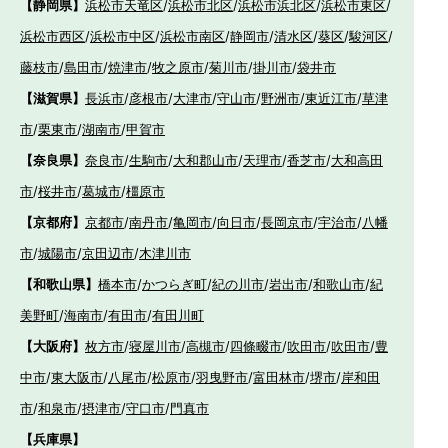
【静岡県】
浜松市天竜区
/
浜松市北区
/
浜松市浜北区
/
浜松市東区
/
浜松市西区
/
浜松市中区
/
浜松市南区
/
静岡市
/
清水区
/
葵区
/
駿河区
/
藤枝市
/
島田市
/
焼津市
/
牧之原市
/
菊川市
/
掛川市
/
袋井市
【滋賀県】
長浜市
/
彦根市
/
大津市
/
守山市
/
野洲市
/
東近江市
/
草津
市
/
栗東市
/
湖南市
/
甲賀市
【奈良県】
奈良市
/
生駒市
/
大和郡山市
/
天理市
/
香芝市
/
大和高田
市
/
桜井市
/
葛城市
/
橿原市
【京都府】
京都市
/
南丹市
/
亀岡市
/
向日市
/
長岡京市
/
宇治市
/
八幡
市
/
城陽市
/
京田辺市
/
木津川市
【和歌山県】
橋本市
/
かつらぎ町
/
紀の川市
/
岩出市
/
和歌山市
/
紀
美野町
/
海南市
/
有田市
/
有田川町
【大阪府】
枚方市
/
寝屋川市
/
高槻市
/
四條畷市
/
吹田市
/
吹田市
/
豊
中市
/
東大阪市
/
八尾市
/
松原市
/
羽曳野市
/
富田林市
/
堺市
/
岸和田
市
/
和泉市
/
摂津市
/
守口市
/
門真市
【兵庫県】