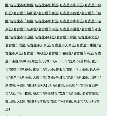
区
/
名古屋市昭和区
/
名古屋市中川区
/
名古屋市中川区
/
名古屋市熱
田区
/
名古屋市熱田区
/
名古屋市西区
/
名古屋市西区
/
名古屋市千種
区
/
名古屋市千種区
/
名古屋市中村区
/
名古屋市中村区
/
名古屋市名
東区
/
名古屋市名東区
/
名古屋市港区
/
名古屋市港区
/
名古屋市守山
区
/
名古屋市守山区
/
名古屋市緑区
/
名古屋市緑区
/
名古屋市北区
/
名古屋市北区
/
名古屋市天白区
/
名古屋市天白区
/
名古屋市東区
/
名
古屋市東区
/
名古屋市瑞穂区
/
名古屋市瑞穂区
/
名古屋市南区
/
名古
屋市南区
/
岡崎市
/
知立市
/
安城市
/
みよし市
/
西尾市
/
蒲郡市
/
豊川
市
/
豊橋市
/
刈谷市
/
豊明市
/
高浜市
/
碧南市
/
豊田市
/
日進市
/
長久手
市
/
瀬戸市
/
東海市
/
大府市
/
知多市
/
半田市
/
常滑市
/
新城市
/
田原市
/
東郷町
/
幸田町
/
東浦町
/
阿久比町
/
武豊町
/
美浜町
/
一宮市
/
春日井
市
/
犬山市
/
小牧市
/
稲沢市
/
尾張旭市
/
岩倉市
/
清須市
/
北名古屋市
/
豊山町
/
大口町
/
扶桑町
/
津島市
/
愛西市
/
弥富市
/
あま市
/
大治町
/
蟹
江町