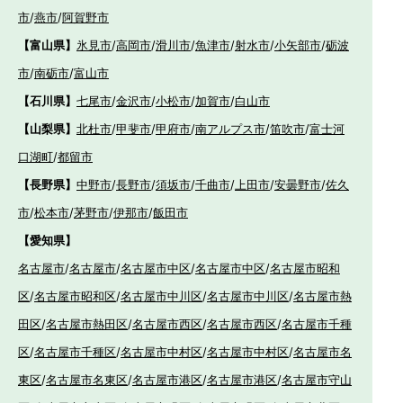
市
/
燕市
/
阿賀野市
【富山県】
氷見市
/
高岡市
/
滑川市
/
魚津市
/
射水市
/
小矢部市
/
砺波
市
/
南砺市
/
富山市
【石川県】
七尾市
/
金沢市
/
小松市
/
加賀市
/
白山市
【山梨県】
北杜市
/
甲斐市
/
甲府市
/
南アルプス市
/
笛吹市
/
富士河
口湖町
/
都留市
【長野県】
中野市
/
長野市
/
須坂市
/
千曲市
/
上田市
/
安曇野市
/
佐久
市
/
松本市
/
茅野市
/
伊那市
/
飯田市
【愛知県】
名古屋市
/
名古屋市
/
名古屋市中区
/
名古屋市中区
/
名古屋市昭和
区
/
名古屋市昭和区
/
名古屋市中川区
/
名古屋市中川区
/
名古屋市熱
田区
/
名古屋市熱田区
/
名古屋市西区
/
名古屋市西区
/
名古屋市千種
区
/
名古屋市千種区
/
名古屋市中村区
/
名古屋市中村区
/
名古屋市名
東区
/
名古屋市名東区
/
名古屋市港区
/
名古屋市港区
/
名古屋市守山