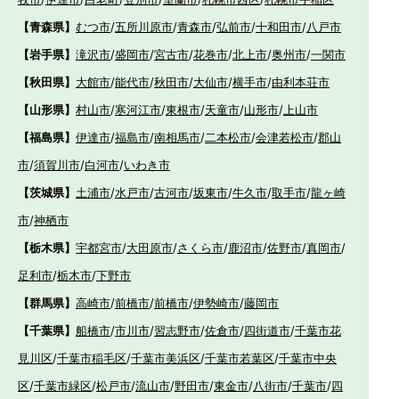
【青森県】
むつ市
/
五所川原市
/
青森市
/
弘前市
/
十和田市
/
八戸市
【岩手県】
滝沢市
/
盛岡市
/
宮古市
/
花巻市
/
北上市
/
奥州市
/
一関市
【秋田県】
大館市
/
能代市
/
秋田市
/
大仙市
/
横手市
/
由利本荘市
【山形県】
村山市
/
寒河江市
/
東根市
/
天童市
/
山形市
/
上山市
【福島県】
伊達市
/
福島市
/
南相馬市
/
二本松市
/
会津若松市
/
郡山
市
/
須賀川市
/
白河市
/
いわき市
【茨城県】
土浦市
/
水戸市
/
古河市
/
坂東市
/
牛久市
/
取手市
/
龍ヶ崎
市
/
神栖市
【栃木県】
宇都宮市
/
大田原市
/
さくら市
/
鹿沼市
/
佐野市
/
真岡市
/
足利市
/
栃木市
/
下野市
【群馬県】
高崎市
/
前橋市
/
前橋市
/
伊勢崎市
/
藤岡市
【千葉県】
船橋市
/
市川市
/
習志野市
/
佐倉市
/
四街道市
/
千葉市花
見川区
/
千葉市稲毛区
/
千葉市美浜区
/
千葉市若葉区
/
千葉市中央
区
/
千葉市緑区
/
松戸市
/
流山市
/
野田市
/
東金市
/
八街市
/
千葉市
/
四