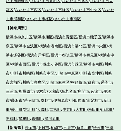
たま市岩槻区
/
さいたま市見沼区
/
さいたま市北区
/
さいたま市大
宮区
/
さいたま市西区
/
さいたま市緑区
/
さいたま市中央区
/
さいた
ま市浦和区
/
さいたま市桜区
/
さいたま市南区
【神奈川県】
横浜市神奈川区
/
横浜市旭区
/
横浜市青葉区
/
横浜市磯子区
/
横浜市
泉区
/
横浜市金沢区
/
横浜市港南区
/
横浜市港北区
/
横浜市栄区
/
横
浜市瀬谷区
/
横浜市戸塚区
/
横浜市都筑区
/
横浜市鶴見区
/
横浜市中
区
/
横浜市西区
/
横浜市保土ヶ谷区
/
横浜市緑区
/
横浜市南区
/
川崎
市
/
川崎市川崎区
/
川崎市幸区
/
川崎市中原区
/
川崎市高津区
/
川崎
市宮前区
/
川崎市多摩区
/
川崎市麻生区
/
横須賀市
/
鎌倉市
/
逗子市
/
三浦市
/
相模原市
/
厚木市
/
大和市
/
海老名市
/
座間市
/
綾瀬市
/
平塚
市
/
藤沢市
/
茅ヶ崎市
/
秦野市
/
伊勢原市
/
小田原市
/
南足柄市
/
葉山
町
/
愛川町
/
寒川町
/
大磯町
/
二宮町
/
中井町
/
大井町
/
松田町
/
山北町
/
開成町
/
箱根町
/
真鶴町
/
湯河原町
【新潟県】
長岡市
/
上越市
/
柏崎市
/
五泉市
/
糸魚川市
/
妙高市
/
三条