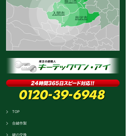
狭山市
入間市
所沢市
TOP
合鍵作製
鍵の交換