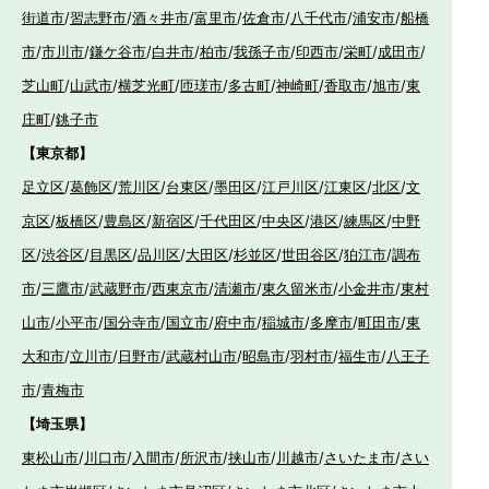
街道市
/
習志野市
/
酒々井市
/
富里市
/
佐倉市
/
八千代市
/
浦安市
/
船橋
市
/
市川市
/
鎌ケ谷市
/
白井市
/
柏市
/
我孫子市
/
印西市
/
栄町
/
成田市
/
芝山町
/
山武市
/
横芝光町
/
匝瑳市
/
多古町
/
神崎町
/
香取市
/
旭市
/
東
庄町
/
銚子市
【東京都】
足立区
/
葛飾区
/
荒川区
/
台東区
/
墨田区
/
江戸川区
/
江東区
/
北区
/
文
京区
/
板橋区
/
豊島区
/
新宿区
/
千代田区
/
中央区
/
港区
/
練馬区
/
中野
区
/
渋谷区
/
目黒区
/
品川区
/
大田区
/
杉並区
/
世田谷区
/
狛江市
/
調布
市
/
三鷹市
/
武蔵野市
/
西東京市
/
清瀬市
/
東久留米市
/
小金井市
/
東村
山市
/
小平市
/
国分寺市
/
国立市
/
府中市
/
稲城市
/
多摩市
/
町田市
/
東
大和市
/
立川市
/
日野市
/
武蔵村山市
/
昭島市
/
羽村市
/
福生市
/
八王子
市
/
青梅市
【埼玉県】
東松山市
/
川口市
/
入間市
/
所沢市
/
挟山市
/
川越市
/
さいたま市
/
さい