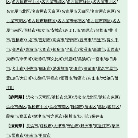
区
/
名古屋市守山区
/
名古屋市緑区
/
名古屋市緑区
/
名古屋市北区
/
名古屋市北区
/
名古屋市天白区
/
名古屋市天白区
/
名古屋市東区
/
名
古屋市東区
/
名古屋市瑞穂区
/
名古屋市瑞穂区
/
名古屋市南区
/
名古
屋市南区
/
岡崎市
/
知立市
/
安城市
/
みよし市
/
西尾市
/
蒲郡市
/
豊川
市
/
豊橋市
/
刈谷市
/
豊明市
/
高浜市
/
碧南市
/
豊田市
/
日進市
/
長久手
市
/
瀬戸市
/
東海市
/
大府市
/
知多市
/
半田市
/
常滑市
/
新城市
/
田原市
/
東郷町
/
幸田町
/
東浦町
/
阿久比町
/
武豊町
/
美浜町
/
一宮市
/
春日井
市
/
犬山市
/
小牧市
/
稲沢市
/
尾張旭市
/
岩倉市
/
清須市
/
北名古屋市
/
豊山町
/
大口町
/
扶桑町
/
津島市
/
愛西市
/
弥富市
/
あま市
/
大治町
/
蟹
江町
【静岡県】
浜松市天竜区
/
浜松市北区
/
浜松市浜北区
/
浜松市東区
/
浜松市西区
/
浜松市中区
/
浜松市南区
/
静岡市
/
清水区
/
葵区
/
駿河区
/
藤枝市
/
島田市
/
焼津市
/
牧之原市
/
菊川市
/
掛川市
/
袋井市
【滋賀県】
長浜市
/
彦根市
/
大津市
/
守山市
/
野洲市
/
東近江市
/
草津
市
/
栗東市
/
湖南市
/
甲賀市