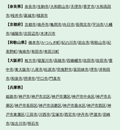
【奈良県】
奈良市
/
生駒市
/
大和郡山市
/
天理市
/
香芝市
/
大和高田
市
/
桜井市
/
葛城市
/
橿原市
【京都府】
京都市
/
南丹市
/
亀岡市
/
向日市
/
長岡京市
/
宇治市
/
八幡
市
/
城陽市
/
京田辺市
/
木津川市
【和歌山県】
橋本市
/
かつらぎ町
/
紀の川市
/
岩出市
/
和歌山市
/
紀
美野町
/
海南市
/
有田市
/
有田川町
【大阪府】
枚方市
/
寝屋川市
/
高槻市
/
四條畷市
/
吹田市
/
吹田市
/
豊
中市
/
東大阪市
/
八尾市
/
松原市
/
羽曳野市
/
富田林市
/
堺市
/
岸和田
市
/
和泉市
/
摂津市
/
守口市
/
門真市
【兵庫県】
姫路市
/
神戸市
/
神戸市北区
/
神戸市灘区
/
神戸市中央区
/
神戸市兵
庫区
/
神戸市長田区
/
神戸市須磨区
/
神戸市垂水区
/
神戸市西区
/
神
戸市東灘区
/
三田市
/
川西市
/
宝塚市
/
西宮市
/
伊丹市
/
芦屋市
/
尼崎
市
/
加古川市
/
明石市