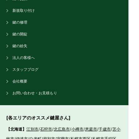
新規取り付け
鍵の修理
鍵の開錠
鍵の紛失
法人の客様へ
スタッフブログ
会社概要
お問い合わせ・お見積もり
[各エリアのオススメ鍵屋さん]
【北海道】
江別市
/
石狩市
/
北広島市
/
小樽市
/
恵庭市
/
千歳市
/
苫小
牧市
/
伊達市
/
白老町
/
登別市
/
室蘭市
/
札幌市西区
/
札幌市手稲区