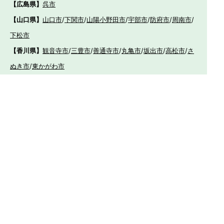
【広島県】
呉市
【山口県】
山口市
/
下関市
/
山陽小野田市
/
宇部市
/
防府市
/
周南市
/
下松市
【香川県】
観音寺市
/
三豊市
/
善通寺市
/
丸亀市
/
坂出市
/
高松市
/
さ
ぬき市
/
東かがわ市
【愛媛県】
伊予市
/
東温市
/
松山市
/
今治市
/
西条市
/
新居浜市
/
四国
中央市
【福岡県】
福岡市東区
/
福岡市南区
/
福岡市博多区
/
福岡市早良区
/
福岡市西
区
/
福岡市中央区
/
福岡市城南区
/
北九州市八幡西区
/
北九州市小倉
南区
/
北九州市小倉北区
/
北九州市門司区
/
北九州市若松区
/
北九州
市八幡東区
/
北九州市戸畑区
/
久留米市
/
飯塚市
/
大牟田市
/
春日市
/
筑紫野市
/
糸島市
/
宗像市
/
大野城市
/
柳川市
/
太宰府市
/
行橋市
/
八女
市
/
小郡市
/
古賀市
/
直方市
/
朝倉市
/
福津市
/
田川市
/
筑後市
/
中間市
/
嘉麻市
/
みやま市
/
大川市
/
うきは市
/
宮若市
/
豊前市
/
那珂川町
/
志免