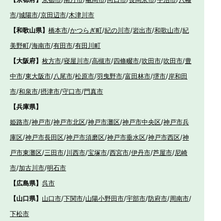
市
/
城陽市
/
京田辺市
/
木津川市
【和歌山県】
橋本市
/
かつらぎ町
/
紀の川市
/
岩出市
/
和歌山市
/
紀
美野町
/
海南市
/
有田市
/
有田川町
【大阪府】
枚方市
/
寝屋川市
/
高槻市
/
四條畷市
/
吹田市
/
吹田市
/
豊
中市
/
東大阪市
/
八尾市
/
松原市
/
羽曳野市
/
富田林市
/
堺市
/
岸和田
市
/
和泉市
/
摂津市
/
守口市
/
門真市
【兵庫県】
姫路市
/
神戸市
/
神戸市北区
/
神戸市灘区
/
神戸市中央区
/
神戸市兵
庫区
/
神戸市長田区
/
神戸市須磨区
/
神戸市垂水区
/
神戸市西区
/
神
戸市東灘区
/
三田市
/
川西市
/
宝塚市
/
西宮市
/
伊丹市
/
芦屋市
/
尼崎
市
/
加古川市
/
明石市
【広島県】
呉市
【山口県】
山口市
/
下関市
/
山陽小野田市
/
宇部市
/
防府市
/
周南市
/
下松市