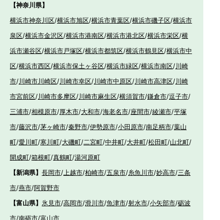
【神奈川県】
横浜市神奈川区
/
横浜市旭区
/
横浜市青葉区
/
横浜市磯子区
/
横浜市
泉区
/
横浜市金沢区
/
横浜市港南区
/
横浜市港北区
/
横浜市栄区
/
横
浜市瀬谷区
/
横浜市戸塚区
/
横浜市都筑区
/
横浜市鶴見区
/
横浜市中
区
/
横浜市西区
/
横浜市保土ヶ谷区
/
横浜市緑区
/
横浜市南区
/
川崎
市
/
川崎市川崎区
/
川崎市幸区
/
川崎市中原区
/
川崎市高津区
/
川崎
市宮前区
/
川崎市多摩区
/
川崎市麻生区
/
横須賀市
/
鎌倉市
/
逗子市
/
三浦市
/
相模原市
/
厚木市
/
大和市
/
海老名市
/
座間市
/
綾瀬市
/
平塚
市
/
藤沢市
/
茅ヶ崎市
/
秦野市
/
伊勢原市
/
小田原市
/
南足柄市
/
葉山
町
/
愛川町
/
寒川町
/
大磯町
/
二宮町
/
中井町
/
大井町
/
松田町
/
山北町
/
開成町
/
箱根町
/
真鶴町
/
湯河原町
【新潟県】
長岡市
/
上越市
/
柏崎市
/
五泉市
/
糸魚川市
/
妙高市
/
三条
市
/
燕市
/
阿賀野市
【富山県】
氷見市
/
高岡市
/
滑川市
/
魚津市
/
射水市
/
小矢部市
/
砺波
市
/
南砺市
/
富山市