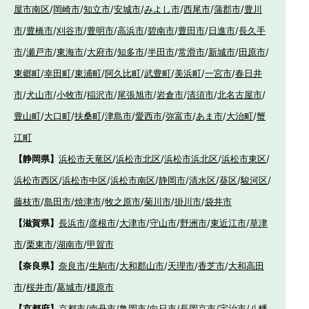
屋市南区
/
岡崎市
/
知立市
/
安城市
/
みよし市
/
西尾市
/
蒲郡市
/
豊川
市
/
豊橋市
/
刈谷市
/
豊明市
/
高浜市
/
碧南市
/
豊田市
/
日進市
/
長久手
市
/
瀬戸市
/
東海市
/
大府市
/
知多市
/
半田市
/
常滑市
/
新城市
/
田原市
/
東郷町
/
幸田町
/
東浦町
/
阿久比町
/
武豊町
/
美浜町
/
一宮市
/
春日井
市
/
犬山市
/
小牧市
/
稲沢市
/
尾張旭市
/
岩倉市
/
清須市
/
北名古屋市
/
豊山町
/
大口町
/
扶桑町
/
津島市
/
愛西市
/
弥富市
/
あま市
/
大治町
/
蟹
江町
【静岡県】
浜松市天竜区
/
浜松市北区
/
浜松市浜北区
/
浜松市東区
/
浜松市西区
/
浜松市中区
/
浜松市南区
/
静岡市
/
清水区
/
葵区
/
駿河区
/
藤枝市
/
島田市
/
焼津市
/
牧之原市
/
菊川市
/
掛川市
/
袋井市
【滋賀県】
長浜市
/
彦根市
/
大津市
/
守山市
/
野洲市
/
東近江市
/
草津
市
/
栗東市
/
湖南市
/
甲賀市
【奈良県】
奈良市
/
生駒市
/
大和郡山市
/
天理市
/
香芝市
/
大和高田
市
/
桜井市
/
葛城市
/
橿原市
【京都府】
京都市
/
南丹市
/
亀岡市
/
向日市
/
長岡京市
/
宇治市
/
八幡