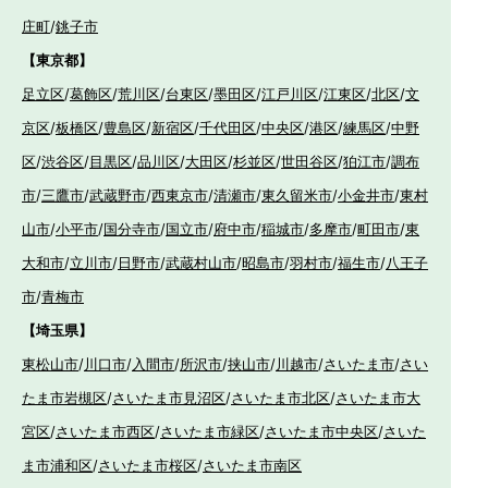
庄町
/
銚子市
【東京都】
足立区
/
葛飾区
/
荒川区
/
台東区
/
墨田区
/
江戸川区
/
江東区
/
北区
/
文
京区
/
板橋区
/
豊島区
/
新宿区
/
千代田区
/
中央区
/
港区
/
練馬区
/
中野
区
/
渋谷区
/
目黒区
/
品川区
/
大田区
/
杉並区
/
世田谷区
/
狛江市
/
調布
市
/
三鷹市
/
武蔵野市
/
西東京市
/
清瀬市
/
東久留米市
/
小金井市
/
東村
山市
/
小平市
/
国分寺市
/
国立市
/
府中市
/
稲城市
/
多摩市
/
町田市
/
東
大和市
/
立川市
/
日野市
/
武蔵村山市
/
昭島市
/
羽村市
/
福生市
/
八王子
市
/
青梅市
【埼玉県】
東松山市
/
川口市
/
入間市
/
所沢市
/
挟山市
/
川越市
/
さいたま市
/
さい
たま市岩槻区
/
さいたま市見沼区
/
さいたま市北区
/
さいたま市大
宮区
/
さいたま市西区
/
さいたま市緑区
/
さいたま市中央区
/
さいた
ま市浦和区
/
さいたま市桜区
/
さいたま市南区