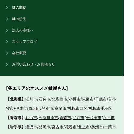
鍵の開錠
鍵の紛失
法人の客様へ
スタッフブログ
会社概要
お問い合わせ・お見積もり
[各エリアのオススメ鍵屋さん]
【北海道】
江別市
/
石狩市
/
北広島市
/
小樽市
/
恵庭市
/
千歳市
/
苫小
牧市
/
伊達市
/
白老町
/
登別市
/
室蘭市
/
札幌市西区
/
札幌市手稲区
【青森県】
むつ市
/
五所川原市
/
青森市
/
弘前市
/
十和田市
/
八戸市
【岩手県】
滝沢市
/
盛岡市
/
宮古市
/
花巻市
/
北上市
/
奥州市
/
一関市