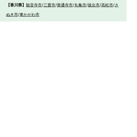
【香川県】
観音寺市
/
三豊市
/
善通寺市
/
丸亀市
/
坂出市
/
高松市
/
さ
ぬき市
/
東かがわ市
【愛媛県】
伊予市
/
東温市
/
松山市
/
今治市
/
西条市
/
新居浜市
/
四国
中央市
【福岡県】
福岡市東区
/
福岡市南区
/
福岡市博多区
/
福岡市早良区
/
福岡市西
区
/
福岡市中央区
/
福岡市城南区
/
北九州市八幡西区
/
北九州市小倉
南区
/
北九州市小倉北区
/
北九州市門司区
/
北九州市若松区
/
北九州
市八幡東区
/
北九州市戸畑区
/
久留米市
/
飯塚市
/
大牟田市
/
春日市
/
筑紫野市
/
糸島市
/
宗像市
/
大野城市
/
柳川市
/
太宰府市
/
行橋市
/
八女
市
/
小郡市
/
古賀市
/
直方市
/
朝倉市
/
福津市
/
田川市
/
筑後市
/
中間市
/
嘉麻市
/
みやま市
/
大川市
/
うきは市
/
宮若市
/
豊前市
/
那珂川町
/
志免
町
/
粕屋町
/
宇美町
/
苅田町
/
岡垣町
/
篠栗町
/
水巻町
/
筑前町
/
須恵町
/
福智町
/
新宮町
/
みやこ町
/
広川町
/
築上町