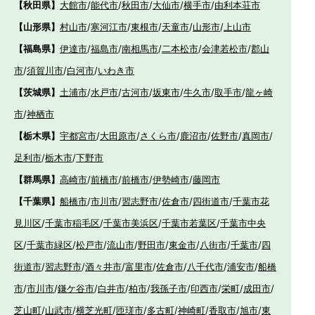
【秋田県】
大館市
/
能代市
/
秋田市
/
大仙市
/
横手市
/
由利本荘市
【山形県】
村山市
/
寒河江市
/
東根市
/
天童市
/
山形市
/
上山市
【福島県】
伊達市
/
福島市
/
南相馬市
/
二本松市
/
会津若松市
/
郡山
市
/
須賀川市
/
白河市
/
いわき市
【茨城県】
土浦市
/
水戸市
/
古河市
/
坂東市
/
牛久市
/
取手市
/
龍ヶ崎
市
/
神栖市
【栃木県】
宇都宮市
/
大田原市
/
さくら市
/
鹿沼市
/
佐野市
/
真岡市
/
足利市
/
栃木市
/
下野市
【群馬県】
高崎市
/
前橋市
/
前橋市
/
伊勢崎市
/
藤岡市
【千葉県】
船橋市
/
市川市
/
習志野市
/
佐倉市
/
四街道市
/
千葉市花
見川区
/
千葉市稲毛区
/
千葉市美浜区
/
千葉市若葉区
/
千葉市中央
区
/
千葉市緑区
/
松戸市
/
流山市
/
野田市
/
東金市
/
八街市
/
千葉市
/
四
街道市
/
習志野市
/
酒々井市
/
富里市
/
佐倉市
/
八千代市
/
浦安市
/
船橋
市
/
市川市
/
鎌ケ谷市
/
白井市
/
柏市
/
我孫子市
/
印西市
/
栄町
/
成田市
/
芝山町
/
山武市
/
横芝光町
/
匝瑳市
/
多古町
/
神崎町
/
香取市
/
旭市
/
東