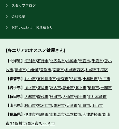
スタッフブログ
会社概要
お問い合わせ・お見積もり
[各エリアのオススメ鍵屋さん]
【北海道】
江別市
/
石狩市
/
北広島市
/
小樽市
/
恵庭市
/
千歳市
/
苫小
牧市
/
伊達市
/
白老町
/
登別市
/
室蘭市
/
札幌市西区
/
札幌市手稲区
【青森県】
むつ市
/
五所川原市
/
青森市
/
弘前市
/
十和田市
/
八戸市
【岩手県】
滝沢市
/
盛岡市
/
宮古市
/
花巻市
/
北上市
/
奥州市
/
一関市
【秋田県】
大館市
/
能代市
/
秋田市
/
大仙市
/
横手市
/
由利本荘市
【山形県】
村山市
/
寒河江市
/
東根市
/
天童市
/
山形市
/
上山市
【福島県】
伊達市
/
福島市
/
南相馬市
/
二本松市
/
会津若松市
/
郡山
市
/
須賀川市
/
白河市
/
いわき市