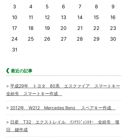
3
4
5
6
7
8
9
10
11
12
13
14
15
16
17
18
19
20
21
22
23
24
25
26
27
28
29
30
31
最近の記事
平成29年 トヨタ 80系 エスクァイア スマートキー
全紛失 スマートキー作成
2012年 W212 Mercedes Benz スペアキー作成
日産 T32 エクストレイル ｲﾝﾃﾘｼﾞｪﾝﾄｷｰ 全紛失 復
旧 鍵作成