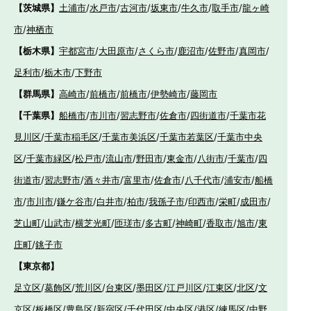
【茨城県】
土浦市
/
水戸市
/
古河市
/
坂東市
/
牛久市
/
取手市
/
龍ヶ崎
市
/
神栖市
【栃木県】
宇都宮市
/
大田原市
/
さくら市
/
鹿沼市
/
佐野市
/
真岡市
/
足利市
/
栃木市
/
下野市
【群馬県】
高崎市
/
前橋市
/
前橋市
/
伊勢崎市
/
藤岡市
【千葉県】
船橋市
/
市川市
/
習志野市
/
佐倉市
/
四街道市
/
千葉市花
見川区
/
千葉市稲毛区
/
千葉市美浜区
/
千葉市若葉区
/
千葉市中央
区
/
千葉市緑区
/
松戸市
/
流山市
/
野田市
/
東金市
/
八街市
/
千葉市
/
四
街道市
/
習志野市
/
酒々井市
/
富里市
/
佐倉市
/
八千代市
/
浦安市
/
船橋
市
/
市川市
/
鎌ケ谷市
/
白井市
/
柏市
/
我孫子市
/
印西市
/
栄町
/
成田市
/
芝山町
/
山武市
/
横芝光町
/
匝瑳市
/
多古町
/
神崎町
/
香取市
/
旭市
/
東
庄町
/
銚子市
【東京都】
足立区
/
葛飾区
/
荒川区
/
台東区
/
墨田区
/
江戸川区
/
江東区
/
北区
/
文
京区
/
板橋区
/
豊島区
/
新宿区
/
千代田区
/
中央区
/
港区
/
練馬区
/
中野