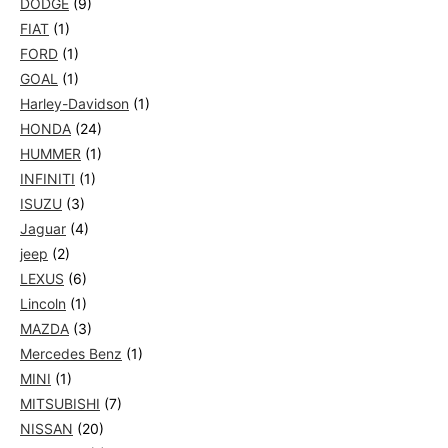
DODGE
(9)
FIAT
(1)
FORD
(1)
GOAL
(1)
Harley-Davidson
(1)
HONDA
(24)
HUMMER
(1)
INFINITI
(1)
ISUZU
(3)
Jaguar
(4)
jeep
(2)
LEXUS
(6)
Lincoln
(1)
MAZDA
(3)
Mercedes Benz
(1)
MINI
(1)
MITSUBISHI
(7)
NISSAN
(20)