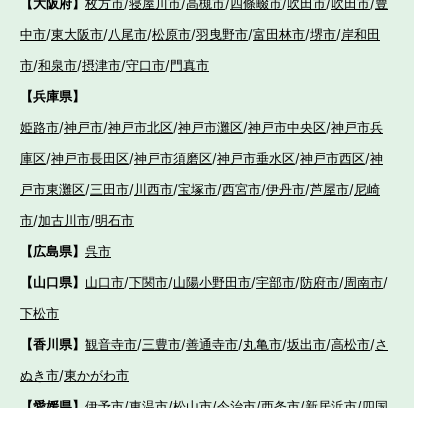
【大阪府】
枚方市
/
寝屋川市
/
高槻市
/
四條畷市
/
吹田市
/
吹田市
/
豊
中市
/
東大阪市
/
八尾市
/
松原市
/
羽曳野市
/
富田林市
/
堺市
/
岸和田
市
/
和泉市
/
摂津市
/
守口市
/
門真市
【兵庫県】
姫路市
/
神戸市
/
神戸市北区
/
神戸市灘区
/
神戸市中央区
/
神戸市兵
庫区
/
神戸市長田区
/
神戸市須磨区
/
神戸市垂水区
/
神戸市西区
/
神
戸市東灘区
/
三田市
/
川西市
/
宝塚市
/
西宮市
/
伊丹市
/
芦屋市
/
尼崎
市
/
加古川市
/
明石市
【広島県】
呉市
【山口県】
山口市
/
下関市
/
山陽小野田市
/
宇部市
/
防府市
/
周南市
/
下松市
【香川県】
観音寺市
/
三豊市
/
善通寺市
/
丸亀市
/
坂出市
/
高松市
/
さ
ぬき市
/
東かがわ市
【愛媛県】
伊予市
/
東温市
/
松山市
/
今治市
/
西条市
/
新居浜市
/
四国
中央市