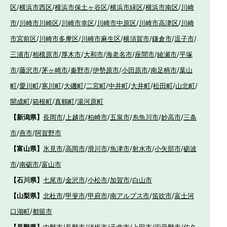
区
/
横浜市西区
/
横浜市保土ヶ谷区
/
横浜市緑区
/
横浜市南区
/
川崎
市
/
川崎市川崎区
/
川崎市幸区
/
川崎市中原区
/
川崎市高津区
/
川崎
市宮前区
/
川崎市多摩区
/
川崎市麻生区
/
横須賀市
/
鎌倉市
/
逗子市
/
三浦市
/
相模原市
/
厚木市
/
大和市
/
海老名市
/
座間市
/
綾瀬市
/
平塚
市
/
藤沢市
/
茅ヶ崎市
/
秦野市
/
伊勢原市
/
小田原市
/
南足柄市
/
葉山
町
/
愛川町
/
寒川町
/
大磯町
/
二宮町
/
中井町
/
大井町
/
松田町
/
山北町
/
開成町
/
箱根町
/
真鶴町
/
湯河原町
【新潟県】
長岡市
/
上越市
/
柏崎市
/
五泉市
/
糸魚川市
/
妙高市
/
三条
市
/
燕市
/
阿賀野市
【富山県】
氷見市
/
高岡市
/
滑川市
/
魚津市
/
射水市
/
小矢部市
/
砺波
市
/
南砺市
/
富山市
【石川県】
七尾市
/
金沢市
/
小松市
/
加賀市
/
白山市
【山梨県】
北杜市
/
甲斐市
/
甲府市
/
南アルプス市
/
笛吹市
/
富士河
口湖町
/
都留市
【長野県】
中野市
/
長野市
/
須坂市
/
千曲市
/
上田市
/
安曇野市
/
佐久