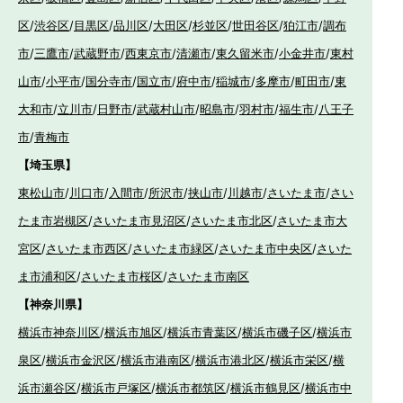
区
/
渋谷区
/
目黒区
/
品川区
/
大田区
/
杉並区
/
世田谷区
/
狛江市
/
調布
市
/
三鷹市
/
武蔵野市
/
西東京市
/
清瀬市
/
東久留米市
/
小金井市
/
東村
山市
/
小平市
/
国分寺市
/
国立市
/
府中市
/
稲城市
/
多摩市
/
町田市
/
東
大和市
/
立川市
/
日野市
/
武蔵村山市
/
昭島市
/
羽村市
/
福生市
/
八王子
市
/
青梅市
【埼玉県】
東松山市
/
川口市
/
入間市
/
所沢市
/
挟山市
/
川越市
/
さいたま市
/
さい
たま市岩槻区
/
さいたま市見沼区
/
さいたま市北区
/
さいたま市大
宮区
/
さいたま市西区
/
さいたま市緑区
/
さいたま市中央区
/
さいた
ま市浦和区
/
さいたま市桜区
/
さいたま市南区
【神奈川県】
横浜市神奈川区
/
横浜市旭区
/
横浜市青葉区
/
横浜市磯子区
/
横浜市
泉区
/
横浜市金沢区
/
横浜市港南区
/
横浜市港北区
/
横浜市栄区
/
横
浜市瀬谷区
/
横浜市戸塚区
/
横浜市都筑区
/
横浜市鶴見区
/
横浜市中