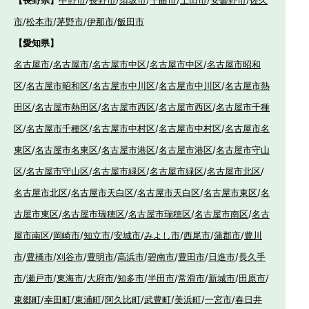
市
/
松本市
/
茅野市
/
伊那市
/
飯田市
【愛知県】
名古屋市
/
名古屋市
/
名古屋市中区
/
名古屋市中区
/
名古屋市昭和
区
/
名古屋市昭和区
/
名古屋市中川区
/
名古屋市中川区
/
名古屋市熱
田区
/
名古屋市熱田区
/
名古屋市西区
/
名古屋市西区
/
名古屋市千種
区
/
名古屋市千種区
/
名古屋市中村区
/
名古屋市中村区
/
名古屋市名
東区
/
名古屋市名東区
/
名古屋市港区
/
名古屋市港区
/
名古屋市守山
区
/
名古屋市守山区
/
名古屋市緑区
/
名古屋市緑区
/
名古屋市北区
/
名古屋市北区
/
名古屋市天白区
/
名古屋市天白区
/
名古屋市東区
/
名
古屋市東区
/
名古屋市瑞穂区
/
名古屋市瑞穂区
/
名古屋市南区
/
名古
屋市南区
/
岡崎市
/
知立市
/
安城市
/
みよし市
/
西尾市
/
蒲郡市
/
豊川
市
/
豊橋市
/
刈谷市
/
豊明市
/
高浜市
/
碧南市
/
豊田市
/
日進市
/
長久手
市
/
瀬戸市
/
東海市
/
大府市
/
知多市
/
半田市
/
常滑市
/
新城市
/
田原市
/
東郷町
/
幸田町
/
東浦町
/
阿久比町
/
武豊町
/
美浜町
/
一宮市
/
春日井