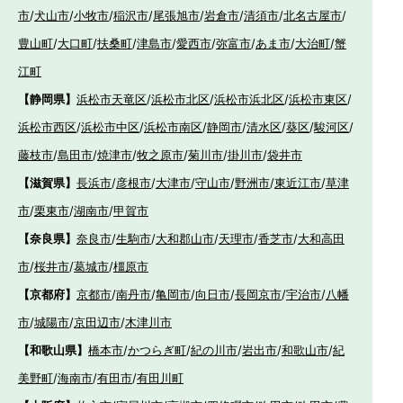
市
/
犬山市
/
小牧市
/
稲沢市
/
尾張旭市
/
岩倉市
/
清須市
/
北名古屋市
/
豊山町
/
大口町
/
扶桑町
/
津島市
/
愛西市
/
弥富市
/
あま市
/
大治町
/
蟹
江町
【静岡県】
浜松市天竜区
/
浜松市北区
/
浜松市浜北区
/
浜松市東区
/
浜松市西区
/
浜松市中区
/
浜松市南区
/
静岡市
/
清水区
/
葵区
/
駿河区
/
藤枝市
/
島田市
/
焼津市
/
牧之原市
/
菊川市
/
掛川市
/
袋井市
【滋賀県】
長浜市
/
彦根市
/
大津市
/
守山市
/
野洲市
/
東近江市
/
草津
市
/
栗東市
/
湖南市
/
甲賀市
【奈良県】
奈良市
/
生駒市
/
大和郡山市
/
天理市
/
香芝市
/
大和高田
市
/
桜井市
/
葛城市
/
橿原市
【京都府】
京都市
/
南丹市
/
亀岡市
/
向日市
/
長岡京市
/
宇治市
/
八幡
市
/
城陽市
/
京田辺市
/
木津川市
【和歌山県】
橋本市
/
かつらぎ町
/
紀の川市
/
岩出市
/
和歌山市
/
紀
美野町
/
海南市
/
有田市
/
有田川町