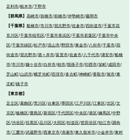
足利市
/
栃木市
/
下野市
【群馬県】
高崎市
/
前橋市
/
前橋市
/
伊勢崎市
/
藤岡市
【千葉県】
船橋市
/
市川市
/
習志野市
/
佐倉市
/
四街道市
/
千葉市花
見川区
/
千葉市稲毛区
/
千葉市美浜区
/
千葉市若葉区
/
千葉市中央
区
/
千葉市緑区
/
松戸市
/
流山市
/
野田市
/
東金市
/
八街市
/
千葉市
/
四
街道市
/
習志野市
/
酒々井市
/
富里市
/
佐倉市
/
八千代市
/
浦安市
/
船橋
市
/
市川市
/
鎌ケ谷市
/
白井市
/
柏市
/
我孫子市
/
印西市
/
栄町
/
成田市
/
芝山町
/
山武市
/
横芝光町
/
匝瑳市
/
多古町
/
神崎町
/
香取市
/
旭市
/
東
庄町
/
銚子市
【東京都】
足立区
/
葛飾区
/
荒川区
/
台東区
/
墨田区
/
江戸川区
/
江東区
/
北区
/
文
京区
/
板橋区
/
豊島区
/
新宿区
/
千代田区
/
中央区
/
港区
/
練馬区
/
中野
区
/
渋谷区
/
目黒区
/
品川区
/
大田区
/
杉並区
/
世田谷区
/
狛江市
/
調布
市
/
三鷹市
/
武蔵野市
/
西東京市
/
清瀬市
/
東久留米市
/
小金井市
/
東村