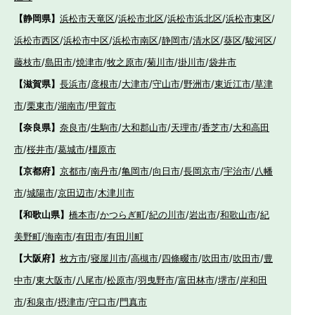
【静岡県】
浜松市天竜区
/
浜松市北区
/
浜松市浜北区
/
浜松市東区
/
浜松市西区
/
浜松市中区
/
浜松市南区
/
静岡市
/
清水区
/
葵区
/
駿河区
/
藤枝市
/
島田市
/
焼津市
/
牧之原市
/
菊川市
/
掛川市
/
袋井市
【滋賀県】
長浜市
/
彦根市
/
大津市
/
守山市
/
野洲市
/
東近江市
/
草津
市
/
栗東市
/
湖南市
/
甲賀市
【奈良県】
奈良市
/
生駒市
/
大和郡山市
/
天理市
/
香芝市
/
大和高田
市
/
桜井市
/
葛城市
/
橿原市
【京都府】
京都市
/
南丹市
/
亀岡市
/
向日市
/
長岡京市
/
宇治市
/
八幡
市
/
城陽市
/
京田辺市
/
木津川市
【和歌山県】
橋本市
/
かつらぎ町
/
紀の川市
/
岩出市
/
和歌山市
/
紀
美野町
/
海南市
/
有田市
/
有田川町
【大阪府】
枚方市
/
寝屋川市
/
高槻市
/
四條畷市
/
吹田市
/
吹田市
/
豊
中市
/
東大阪市
/
八尾市
/
松原市
/
羽曳野市
/
富田林市
/
堺市
/
岸和田
市
/
和泉市
/
摂津市
/
守口市
/
門真市