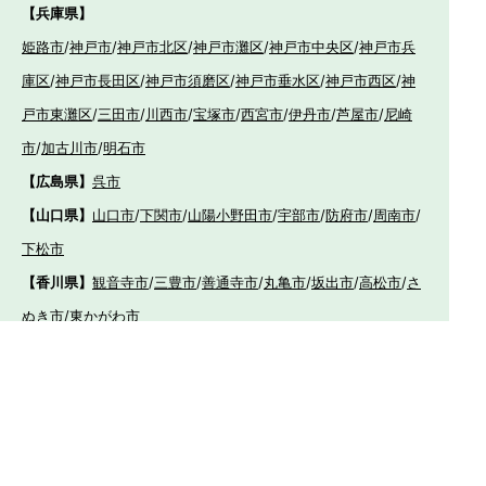
【兵庫県】
姫路市
/
神戸市
/
神戸市北区
/
神戸市灘区
/
神戸市中央区
/
神戸市兵
庫区
/
神戸市長田区
/
神戸市須磨区
/
神戸市垂水区
/
神戸市西区
/
神
戸市東灘区
/
三田市
/
川西市
/
宝塚市
/
西宮市
/
伊丹市
/
芦屋市
/
尼崎
市
/
加古川市
/
明石市
【広島県】
呉市
【山口県】
山口市
/
下関市
/
山陽小野田市
/
宇部市
/
防府市
/
周南市
/
下松市
【香川県】
観音寺市
/
三豊市
/
善通寺市
/
丸亀市
/
坂出市
/
高松市
/
さ
ぬき市
/
東かがわ市
【愛媛県】
伊予市
/
東温市
/
松山市
/
今治市
/
西条市
/
新居浜市
/
四国
中央市
【福岡県】
福岡市東区
/
福岡市南区
/
福岡市博多区
/
福岡市早良区
/
福岡市西
区
/
福岡市中央区
/
福岡市城南区
/
北九州市八幡西区
/
北九州市小倉