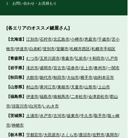
お問い合わせ・お見積もり
[各エリアのオススメ鍵屋さん]
【北海道】
江別市
/
石狩市
/
北広島市
/
小樽市
/
恵庭市
/
千歳市
/
苫小
牧市
/
伊達市
/
白老町
/
登別市
/
室蘭市
/
札幌市西区
/
札幌市手稲区
【青森県】
むつ市
/
五所川原市
/
青森市
/
弘前市
/
十和田市
/
八戸市
【岩手県】
滝沢市
/
盛岡市
/
宮古市
/
花巻市
/
北上市
/
奥州市
/
一関市
【秋田県】
大館市
/
能代市
/
秋田市
/
大仙市
/
横手市
/
由利本荘市
【山形県】
村山市
/
寒河江市
/
東根市
/
天童市
/
山形市
/
上山市
【福島県】
伊達市
/
福島市
/
南相馬市
/
二本松市
/
会津若松市
/
郡山
市
/
須賀川市
/
白河市
/
いわき市
【茨城県】
土浦市
/
水戸市
/
古河市
/
坂東市
/
牛久市
/
取手市
/
龍ヶ崎
市
/
神栖市
【栃木県】
宇都宮市
/
大田原市
/
さくら市
/
鹿沼市
/
佐野市
/
真岡市
/