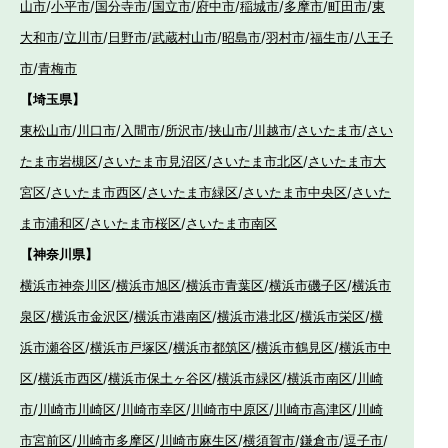
山市
/
小平市
/
国分寺市
/
国立市
/
府中市
/
稲城市
/
多摩市
/
町田市
/
東
大和市
/
立川市
/
日野市
/
武蔵村山市
/
昭島市
/
羽村市
/
福生市
/
八王子
市
/
青梅市
【埼玉県】
東松山市
/
川口市
/
入間市
/
所沢市
/
挟山市
/
川越市
/
さいたま市
/
さい
たま市岩槻区
/
さいたま市見沼区
/
さいたま市北区
/
さいたま市大
宮区
/
さいたま市西区
/
さいたま市緑区
/
さいたま市中央区
/
さいた
ま市浦和区
/
さいたま市桜区
/
さいたま市南区
【神奈川県】
横浜市神奈川区
/
横浜市旭区
/
横浜市青葉区
/
横浜市磯子区
/
横浜市
泉区
/
横浜市金沢区
/
横浜市港南区
/
横浜市港北区
/
横浜市栄区
/
横
浜市瀬谷区
/
横浜市戸塚区
/
横浜市都筑区
/
横浜市鶴見区
/
横浜市中
区
/
横浜市西区
/
横浜市保土ヶ谷区
/
横浜市緑区
/
横浜市南区
/
川崎
市
/
川崎市川崎区
/
川崎市幸区
/
川崎市中原区
/
川崎市高津区
/
川崎
市宮前区
/
川崎市多摩区
/
川崎市麻生区
/
横須賀市
/
鎌倉市
/
逗子市
/