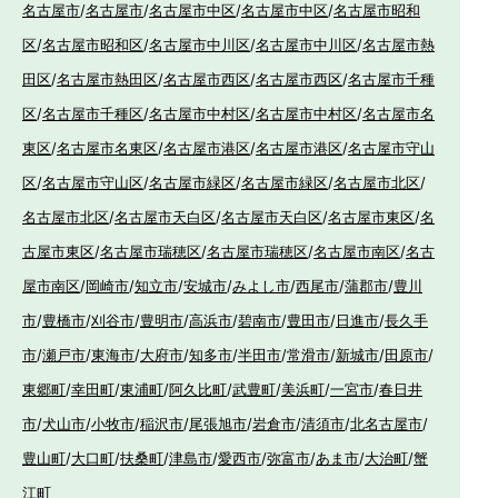
名古屋市
/
名古屋市
/
名古屋市中区
/
名古屋市中区
/
名古屋市昭和
区
/
名古屋市昭和区
/
名古屋市中川区
/
名古屋市中川区
/
名古屋市熱
田区
/
名古屋市熱田区
/
名古屋市西区
/
名古屋市西区
/
名古屋市千種
区
/
名古屋市千種区
/
名古屋市中村区
/
名古屋市中村区
/
名古屋市名
東区
/
名古屋市名東区
/
名古屋市港区
/
名古屋市港区
/
名古屋市守山
区
/
名古屋市守山区
/
名古屋市緑区
/
名古屋市緑区
/
名古屋市北区
/
名古屋市北区
/
名古屋市天白区
/
名古屋市天白区
/
名古屋市東区
/
名
古屋市東区
/
名古屋市瑞穂区
/
名古屋市瑞穂区
/
名古屋市南区
/
名古
屋市南区
/
岡崎市
/
知立市
/
安城市
/
みよし市
/
西尾市
/
蒲郡市
/
豊川
市
/
豊橋市
/
刈谷市
/
豊明市
/
高浜市
/
碧南市
/
豊田市
/
日進市
/
長久手
市
/
瀬戸市
/
東海市
/
大府市
/
知多市
/
半田市
/
常滑市
/
新城市
/
田原市
/
東郷町
/
幸田町
/
東浦町
/
阿久比町
/
武豊町
/
美浜町
/
一宮市
/
春日井
市
/
犬山市
/
小牧市
/
稲沢市
/
尾張旭市
/
岩倉市
/
清須市
/
北名古屋市
/
豊山町
/
大口町
/
扶桑町
/
津島市
/
愛西市
/
弥富市
/
あま市
/
大治町
/
蟹
江町