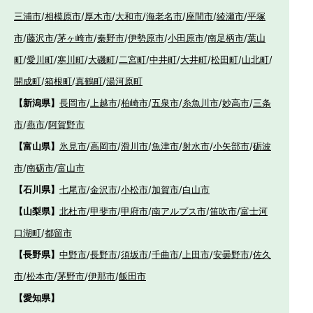
三浦市
/
相模原市
/
厚木市
/
大和市
/
海老名市
/
座間市
/
綾瀬市
/
平塚
市
/
藤沢市
/
茅ヶ崎市
/
秦野市
/
伊勢原市
/
小田原市
/
南足柄市
/
葉山
町
/
愛川町
/
寒川町
/
大磯町
/
二宮町
/
中井町
/
大井町
/
松田町
/
山北町
/
開成町
/
箱根町
/
真鶴町
/
湯河原町
【新潟県】
長岡市
/
上越市
/
柏崎市
/
五泉市
/
糸魚川市
/
妙高市
/
三条
市
/
燕市
/
阿賀野市
【富山県】
氷見市
/
高岡市
/
滑川市
/
魚津市
/
射水市
/
小矢部市
/
砺波
市
/
南砺市
/
富山市
【石川県】
七尾市
/
金沢市
/
小松市
/
加賀市
/
白山市
【山梨県】
北杜市
/
甲斐市
/
甲府市
/
南アルプス市
/
笛吹市
/
富士河
口湖町
/
都留市
【長野県】
中野市
/
長野市
/
須坂市
/
千曲市
/
上田市
/
安曇野市
/
佐久
市
/
松本市
/
茅野市
/
伊那市
/
飯田市
【愛知県】