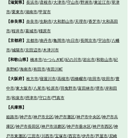
【滋賀県】
長浜市
/
彦根市
/
大津市
/
守山市
/
野洲市
/
東近江市
/
草津
市
/
栗東市
/
湖南市
/
甲賀市
【奈良県】
奈良市
/
生駒市
/
大和郡山市
/
天理市
/
香芝市
/
大和高田
市
/
桜井市
/
葛城市
/
橿原市
【京都府】
京都市
/
南丹市
/
亀岡市
/
向日市
/
長岡京市
/
宇治市
/
八幡
市
/
城陽市
/
京田辺市
/
木津川市
【和歌山県】
橋本市
/
かつらぎ町
/
紀の川市
/
岩出市
/
和歌山市
/
紀
美野町
/
海南市
/
有田市
/
有田川町
【大阪府】
枚方市
/
寝屋川市
/
高槻市
/
四條畷市
/
吹田市
/
吹田市
/
豊
中市
/
東大阪市
/
八尾市
/
松原市
/
羽曳野市
/
富田林市
/
堺市
/
岸和田
市
/
和泉市
/
摂津市
/
守口市
/
門真市
【兵庫県】
姫路市
/
神戸市
/
神戸市北区
/
神戸市灘区
/
神戸市中央区
/
神戸市兵
庫区
/
神戸市長田区
/
神戸市須磨区
/
神戸市垂水区
/
神戸市西区
/
神
戸市東灘区
/
三田市
/
川西市
/
宝塚市
/
西宮市
/
伊丹市
/
芦屋市
/
尼崎