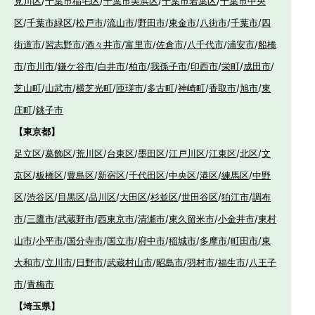
見川区
/
千葉市稲毛区
/
千葉市美浜区
/
千葉市若葉区
/
千葉市中央
区
/
千葉市緑区
/
松戸市
/
流山市
/
野田市
/
東金市
/
八街市
/
千葉市
/
四
街道市
/
習志野市
/
酒々井市
/
富里市
/
佐倉市
/
八千代市
/
浦安市
/
船橋
市
/
市川市
/
鎌ケ谷市
/
白井市
/
柏市
/
我孫子市
/
印西市
/
栄町
/
成田市
/
芝山町
/
山武市
/
横芝光町
/
匝瑳市
/
多古町
/
神崎町
/
香取市
/
旭市
/
東
庄町
/
銚子市
【東京都】
足立区
/
葛飾区
/
荒川区
/
台東区
/
墨田区
/
江戸川区
/
江東区
/
北区
/
文
京区
/
板橋区
/
豊島区
/
新宿区
/
千代田区
/
中央区
/
港区
/
練馬区
/
中野
区
/
渋谷区
/
目黒区
/
品川区
/
大田区
/
杉並区
/
世田谷区
/
狛江市
/
調布
市
/
三鷹市
/
武蔵野市
/
西東京市
/
清瀬市
/
東久留米市
/
小金井市
/
東村
山市
/
小平市
/
国分寺市
/
国立市
/
府中市
/
稲城市
/
多摩市
/
町田市
/
東
大和市
/
立川市
/
日野市
/
武蔵村山市
/
昭島市
/
羽村市
/
福生市
/
八王子
市
/
青梅市
【埼玉県】