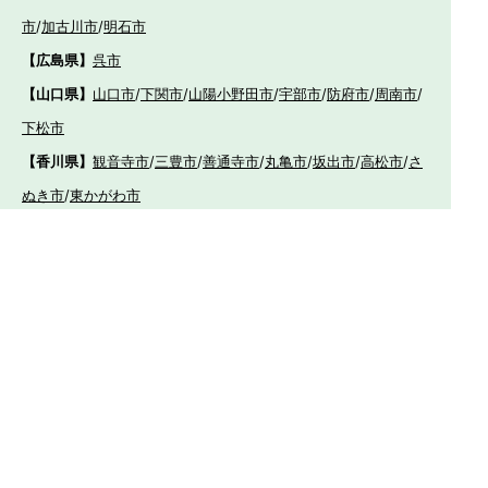
市
/
加古川市
/
明石市
【広島県】
呉市
【山口県】
山口市
/
下関市
/
山陽小野田市
/
宇部市
/
防府市
/
周南市
/
下松市
【香川県】
観音寺市
/
三豊市
/
善通寺市
/
丸亀市
/
坂出市
/
高松市
/
さ
ぬき市
/
東かがわ市
【愛媛県】
伊予市
/
東温市
/
松山市
/
今治市
/
西条市
/
新居浜市
/
四国
中央市
【福岡県】
福岡市東区
/
福岡市南区
/
福岡市博多区
/
福岡市早良区
/
福岡市西
区
/
福岡市中央区
/
福岡市城南区
/
北九州市八幡西区
/
北九州市小倉
南区
/
北九州市小倉北区
/
北九州市門司区
/
北九州市若松区
/
北九州
市八幡東区
/
北九州市戸畑区
/
久留米市
/
飯塚市
/
大牟田市
/
春日市
/
筑紫野市
/
糸島市
/
宗像市
/
大野城市
/
柳川市
/
太宰府市
/
行橋市
/
八女