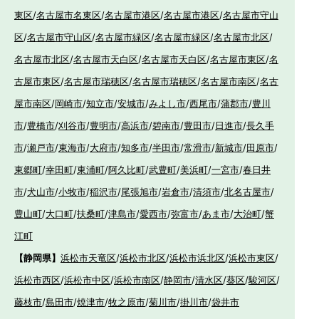
東区
/
名古屋市名東区
/
名古屋市港区
/
名古屋市港区
/
名古屋市守山
区
/
名古屋市守山区
/
名古屋市緑区
/
名古屋市緑区
/
名古屋市北区
/
名古屋市北区
/
名古屋市天白区
/
名古屋市天白区
/
名古屋市東区
/
名
古屋市東区
/
名古屋市瑞穂区
/
名古屋市瑞穂区
/
名古屋市南区
/
名古
屋市南区
/
岡崎市
/
知立市
/
安城市
/
みよし市
/
西尾市
/
蒲郡市
/
豊川
市
/
豊橋市
/
刈谷市
/
豊明市
/
高浜市
/
碧南市
/
豊田市
/
日進市
/
長久手
市
/
瀬戸市
/
東海市
/
大府市
/
知多市
/
半田市
/
常滑市
/
新城市
/
田原市
/
東郷町
/
幸田町
/
東浦町
/
阿久比町
/
武豊町
/
美浜町
/
一宮市
/
春日井
市
/
犬山市
/
小牧市
/
稲沢市
/
尾張旭市
/
岩倉市
/
清須市
/
北名古屋市
/
豊山町
/
大口町
/
扶桑町
/
津島市
/
愛西市
/
弥富市
/
あま市
/
大治町
/
蟹
江町
【静岡県】
浜松市天竜区
/
浜松市北区
/
浜松市浜北区
/
浜松市東区
/
浜松市西区
/
浜松市中区
/
浜松市南区
/
静岡市
/
清水区
/
葵区
/
駿河区
/
藤枝市
/
島田市
/
焼津市
/
牧之原市
/
菊川市
/
掛川市
/
袋井市