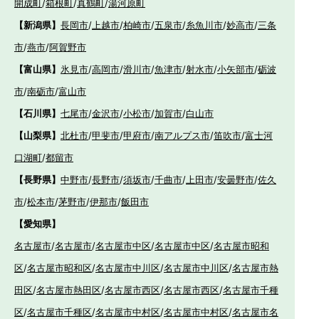
開成町
/
箱根町
/
真鶴町
/
湯河原町
【新潟県】
長岡市
/
上越市
/
柏崎市
/
五泉市
/
糸魚川市
/
妙高市
/
三条
市
/
燕市
/
阿賀野市
【富山県】
氷見市
/
高岡市
/
滑川市
/
魚津市
/
射水市
/
小矢部市
/
砺波
市
/
南砺市
/
富山市
【石川県】
七尾市
/
金沢市
/
小松市
/
加賀市
/
白山市
【山梨県】
北杜市
/
甲斐市
/
甲府市
/
南アルプス市
/
笛吹市
/
富士河
口湖町
/
都留市
【長野県】
中野市
/
長野市
/
須坂市
/
千曲市
/
上田市
/
安曇野市
/
佐久
市
/
松本市
/
茅野市
/
伊那市
/
飯田市
【愛知県】
名古屋市
/
名古屋市
/
名古屋市中区
/
名古屋市中区
/
名古屋市昭和
区
/
名古屋市昭和区
/
名古屋市中川区
/
名古屋市中川区
/
名古屋市熱
田区
/
名古屋市熱田区
/
名古屋市西区
/
名古屋市西区
/
名古屋市千種
区
/
名古屋市千種区
/
名古屋市中村区
/
名古屋市中村区
/
名古屋市名