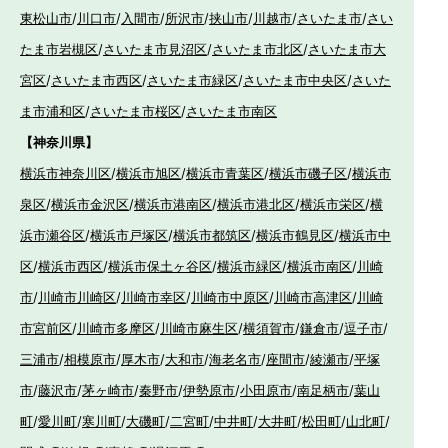
東松山市
/
川口市
/
入間市
/
所沢市
/
挟山市
/
川越市
/
さいたま市
/
さい
たま市岩槻区
/
さいたま市見沼区
/
さいたま市北区
/
さいたま市大
宮区
/
さいたま市西区
/
さいたま市緑区
/
さいたま市中央区
/
さいた
ま市浦和区
/
さいたま市桜区
/
さいたま市南区
【神奈川県】
横浜市神奈川区
/
横浜市旭区
/
横浜市青葉区
/
横浜市磯子区
/
横浜市
泉区
/
横浜市金沢区
/
横浜市港南区
/
横浜市港北区
/
横浜市栄区
/
横
浜市瀬谷区
/
横浜市戸塚区
/
横浜市都筑区
/
横浜市鶴見区
/
横浜市中
区
/
横浜市西区
/
横浜市保土ヶ谷区
/
横浜市緑区
/
横浜市南区
/
川崎
市
/
川崎市川崎区
/
川崎市幸区
/
川崎市中原区
/
川崎市高津区
/
川崎
市宮前区
/
川崎市多摩区
/
川崎市麻生区
/
横須賀市
/
鎌倉市
/
逗子市
/
三浦市
/
相模原市
/
厚木市
/
大和市
/
海老名市
/
座間市
/
綾瀬市
/
平塚
市
/
藤沢市
/
茅ヶ崎市
/
秦野市
/
伊勢原市
/
小田原市
/
南足柄市
/
葉山
町
/
愛川町
/
寒川町
/
大磯町
/
二宮町
/
中井町
/
大井町
/
松田町
/
山北町
/