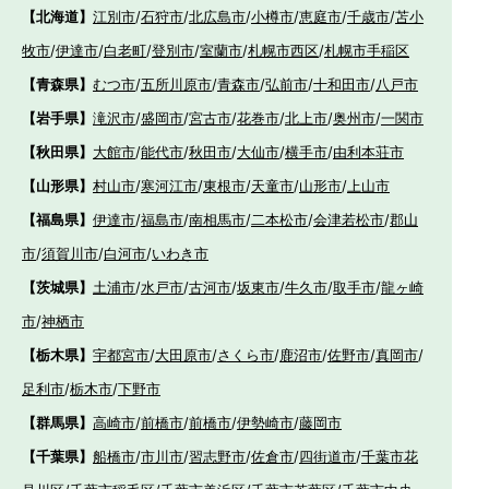
【北海道】
江別市
/
石狩市
/
北広島市
/
小樽市
/
恵庭市
/
千歳市
/
苫小
牧市
/
伊達市
/
白老町
/
登別市
/
室蘭市
/
札幌市西区
/
札幌市手稲区
【青森県】
むつ市
/
五所川原市
/
青森市
/
弘前市
/
十和田市
/
八戸市
【岩手県】
滝沢市
/
盛岡市
/
宮古市
/
花巻市
/
北上市
/
奥州市
/
一関市
【秋田県】
大館市
/
能代市
/
秋田市
/
大仙市
/
横手市
/
由利本荘市
【山形県】
村山市
/
寒河江市
/
東根市
/
天童市
/
山形市
/
上山市
【福島県】
伊達市
/
福島市
/
南相馬市
/
二本松市
/
会津若松市
/
郡山
市
/
須賀川市
/
白河市
/
いわき市
【茨城県】
土浦市
/
水戸市
/
古河市
/
坂東市
/
牛久市
/
取手市
/
龍ヶ崎
市
/
神栖市
【栃木県】
宇都宮市
/
大田原市
/
さくら市
/
鹿沼市
/
佐野市
/
真岡市
/
足利市
/
栃木市
/
下野市
【群馬県】
高崎市
/
前橋市
/
前橋市
/
伊勢崎市
/
藤岡市
【千葉県】
船橋市
/
市川市
/
習志野市
/
佐倉市
/
四街道市
/
千葉市花