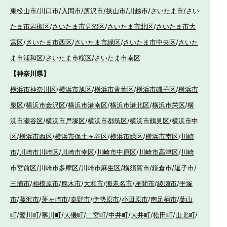
東松山市
/
川口市
/
入間市
/
所沢市
/
挟山市
/
川越市
/
さいたま市
/
さい
たま市岩槻区
/
さいたま市見沼区
/
さいたま市北区
/
さいたま市大
宮区
/
さいたま市西区
/
さいたま市緑区
/
さいたま市中央区
/
さいた
ま市浦和区
/
さいたま市桜区
/
さいたま市南区
【神奈川県】
横浜市神奈川区
/
横浜市旭区
/
横浜市青葉区
/
横浜市磯子区
/
横浜市
泉区
/
横浜市金沢区
/
横浜市港南区
/
横浜市港北区
/
横浜市栄区
/
横
浜市瀬谷区
/
横浜市戸塚区
/
横浜市都筑区
/
横浜市鶴見区
/
横浜市中
区
/
横浜市西区
/
横浜市保土ヶ谷区
/
横浜市緑区
/
横浜市南区
/
川崎
市
/
川崎市川崎区
/
川崎市幸区
/
川崎市中原区
/
川崎市高津区
/
川崎
市宮前区
/
川崎市多摩区
/
川崎市麻生区
/
横須賀市
/
鎌倉市
/
逗子市
/
三浦市
/
相模原市
/
厚木市
/
大和市
/
海老名市
/
座間市
/
綾瀬市
/
平塚
市
/
藤沢市
/
茅ヶ崎市
/
秦野市
/
伊勢原市
/
小田原市
/
南足柄市
/
葉山
町
/
愛川町
/
寒川町
/
大磯町
/
二宮町
/
中井町
/
大井町
/
松田町
/
山北町
/