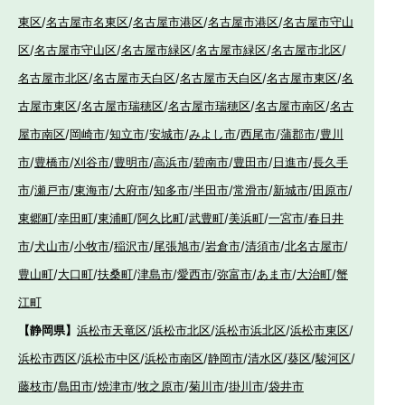
東区
/
名古屋市名東区
/
名古屋市港区
/
名古屋市港区
/
名古屋市守山
区
/
名古屋市守山区
/
名古屋市緑区
/
名古屋市緑区
/
名古屋市北区
/
名古屋市北区
/
名古屋市天白区
/
名古屋市天白区
/
名古屋市東区
/
名
古屋市東区
/
名古屋市瑞穂区
/
名古屋市瑞穂区
/
名古屋市南区
/
名古
屋市南区
/
岡崎市
/
知立市
/
安城市
/
みよし市
/
西尾市
/
蒲郡市
/
豊川
市
/
豊橋市
/
刈谷市
/
豊明市
/
高浜市
/
碧南市
/
豊田市
/
日進市
/
長久手
市
/
瀬戸市
/
東海市
/
大府市
/
知多市
/
半田市
/
常滑市
/
新城市
/
田原市
/
東郷町
/
幸田町
/
東浦町
/
阿久比町
/
武豊町
/
美浜町
/
一宮市
/
春日井
市
/
犬山市
/
小牧市
/
稲沢市
/
尾張旭市
/
岩倉市
/
清須市
/
北名古屋市
/
豊山町
/
大口町
/
扶桑町
/
津島市
/
愛西市
/
弥富市
/
あま市
/
大治町
/
蟹
江町
【静岡県】
浜松市天竜区
/
浜松市北区
/
浜松市浜北区
/
浜松市東区
/
浜松市西区
/
浜松市中区
/
浜松市南区
/
静岡市
/
清水区
/
葵区
/
駿河区
/
藤枝市
/
島田市
/
焼津市
/
牧之原市
/
菊川市
/
掛川市
/
袋井市