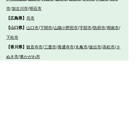
市
/
加古川市
/
明石市
【広島県】
呉市
【山口県】
山口市
/
下関市
/
山陽小野田市
/
宇部市
/
防府市
/
周南市
/
下松市
【香川県】
観音寺市
/
三豊市
/
善通寺市
/
丸亀市
/
坂出市
/
高松市
/
さ
ぬき市
/
東かがわ市
【愛媛県】
伊予市
/
東温市
/
松山市
/
今治市
/
西条市
/
新居浜市
/
四国
中央市
【福岡県】
福岡市東区
/
福岡市南区
/
福岡市博多区
/
福岡市早良区
/
福岡市西
区
/
福岡市中央区
/
福岡市城南区
/
北九州市八幡西区
/
北九州市小倉
南区
/
北九州市小倉北区
/
北九州市門司区
/
北九州市若松区
/
北九州
市八幡東区
/
北九州市戸畑区
/
久留米市
/
飯塚市
/
大牟田市
/
春日市
/
筑紫野市
/
糸島市
/
宗像市
/
大野城市
/
柳川市
/
太宰府市
/
行橋市
/
八女