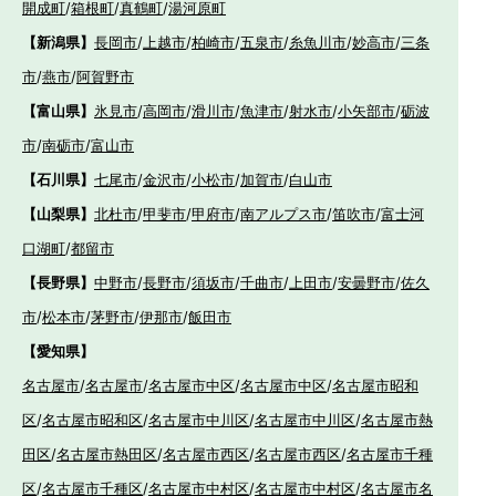
開成町
/
箱根町
/
真鶴町
/
湯河原町
【新潟県】
長岡市
/
上越市
/
柏崎市
/
五泉市
/
糸魚川市
/
妙高市
/
三条
市
/
燕市
/
阿賀野市
【富山県】
氷見市
/
高岡市
/
滑川市
/
魚津市
/
射水市
/
小矢部市
/
砺波
市
/
南砺市
/
富山市
【石川県】
七尾市
/
金沢市
/
小松市
/
加賀市
/
白山市
【山梨県】
北杜市
/
甲斐市
/
甲府市
/
南アルプス市
/
笛吹市
/
富士河
口湖町
/
都留市
【長野県】
中野市
/
長野市
/
須坂市
/
千曲市
/
上田市
/
安曇野市
/
佐久
市
/
松本市
/
茅野市
/
伊那市
/
飯田市
【愛知県】
名古屋市
/
名古屋市
/
名古屋市中区
/
名古屋市中区
/
名古屋市昭和
区
/
名古屋市昭和区
/
名古屋市中川区
/
名古屋市中川区
/
名古屋市熱
田区
/
名古屋市熱田区
/
名古屋市西区
/
名古屋市西区
/
名古屋市千種
区
/
名古屋市千種区
/
名古屋市中村区
/
名古屋市中村区
/
名古屋市名