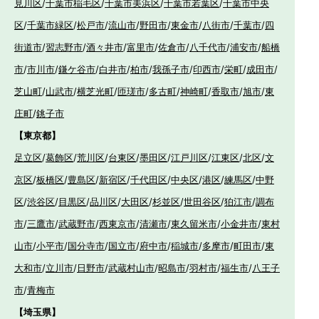
見川区
/
千葉市稲毛区
/
千葉市美浜区
/
千葉市若葉区
/
千葉市中央
区
/
千葉市緑区
/
松戸市
/
流山市
/
野田市
/
東金市
/
八街市
/
千葉市
/
四
街道市
/
習志野市
/
酒々井市
/
富里市
/
佐倉市
/
八千代市
/
浦安市
/
船橋
市
/
市川市
/
鎌ケ谷市
/
白井市
/
柏市
/
我孫子市
/
印西市
/
栄町
/
成田市
/
芝山町
/
山武市
/
横芝光町
/
匝瑳市
/
多古町
/
神崎町
/
香取市
/
旭市
/
東
庄町
/
銚子市
【東京都】
足立区
/
葛飾区
/
荒川区
/
台東区
/
墨田区
/
江戸川区
/
江東区
/
北区
/
文
京区
/
板橋区
/
豊島区
/
新宿区
/
千代田区
/
中央区
/
港区
/
練馬区
/
中野
区
/
渋谷区
/
目黒区
/
品川区
/
大田区
/
杉並区
/
世田谷区
/
狛江市
/
調布
市
/
三鷹市
/
武蔵野市
/
西東京市
/
清瀬市
/
東久留米市
/
小金井市
/
東村
山市
/
小平市
/
国分寺市
/
国立市
/
府中市
/
稲城市
/
多摩市
/
町田市
/
東
大和市
/
立川市
/
日野市
/
武蔵村山市
/
昭島市
/
羽村市
/
福生市
/
八王子
市
/
青梅市
【埼玉県】