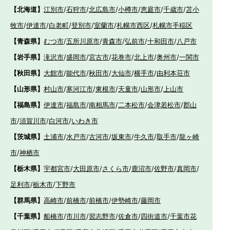
【北海道】
江別市
/
石狩市
/
北広島市
/
小樽市
/
恵庭市
/
千歳市
/
苫小
牧市
/
伊達市
/
白老町
/
登別市
/
室蘭市
/
札幌市西区
/
札幌市手稲区
【青森県】
むつ市
/
五所川原市
/
青森市
/
弘前市
/
十和田市
/
八戸市
【岩手県】
滝沢市
/
盛岡市
/
宮古市
/
花巻市
/
北上市
/
奥州市
/
一関市
【秋田県】
大館市
/
能代市
/
秋田市
/
大仙市
/
横手市
/
由利本荘市
【山形県】
村山市
/
寒河江市
/
東根市
/
天童市
/
山形市
/
上山市
【福島県】
伊達市
/
福島市
/
南相馬市
/
二本松市
/
会津若松市
/
郡山
市
/
須賀川市
/
白河市
/
いわき市
【茨城県】
土浦市
/
水戸市
/
古河市
/
坂東市
/
牛久市
/
取手市
/
龍ヶ崎
市
/
神栖市
【栃木県】
宇都宮市
/
大田原市
/
さくら市
/
鹿沼市
/
佐野市
/
真岡市
/
足利市
/
栃木市
/
下野市
【群馬県】
高崎市
/
前橋市
/
前橋市
/
伊勢崎市
/
藤岡市
【千葉県】
船橋市
/
市川市
/
習志野市
/
佐倉市
/
四街道市
/
千葉市花