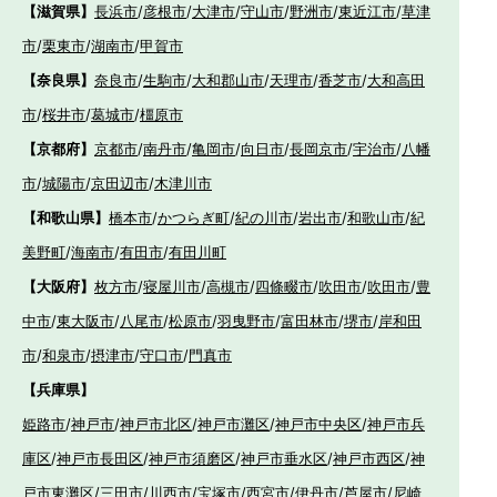
【滋賀県】
長浜市
/
彦根市
/
大津市
/
守山市
/
野洲市
/
東近江市
/
草津
市
/
栗東市
/
湖南市
/
甲賀市
【奈良県】
奈良市
/
生駒市
/
大和郡山市
/
天理市
/
香芝市
/
大和高田
市
/
桜井市
/
葛城市
/
橿原市
【京都府】
京都市
/
南丹市
/
亀岡市
/
向日市
/
長岡京市
/
宇治市
/
八幡
市
/
城陽市
/
京田辺市
/
木津川市
【和歌山県】
橋本市
/
かつらぎ町
/
紀の川市
/
岩出市
/
和歌山市
/
紀
美野町
/
海南市
/
有田市
/
有田川町
【大阪府】
枚方市
/
寝屋川市
/
高槻市
/
四條畷市
/
吹田市
/
吹田市
/
豊
中市
/
東大阪市
/
八尾市
/
松原市
/
羽曳野市
/
富田林市
/
堺市
/
岸和田
市
/
和泉市
/
摂津市
/
守口市
/
門真市
【兵庫県】
姫路市
/
神戸市
/
神戸市北区
/
神戸市灘区
/
神戸市中央区
/
神戸市兵
庫区
/
神戸市長田区
/
神戸市須磨区
/
神戸市垂水区
/
神戸市西区
/
神
戸市東灘区
/
三田市
/
川西市
/
宝塚市
/
西宮市
/
伊丹市
/
芦屋市
/
尼崎