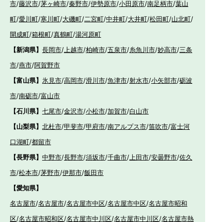
市
/
藤沢市
/
茅ヶ崎市
/
秦野市
/
伊勢原市
/
小田原市
/
南足柄市
/
葉山
町
/
愛川町
/
寒川町
/
大磯町
/
二宮町
/
中井町
/
大井町
/
松田町
/
山北町
/
開成町
/
箱根町
/
真鶴町
/
湯河原町
【新潟県】
長岡市
/
上越市
/
柏崎市
/
五泉市
/
糸魚川市
/
妙高市
/
三条
市
/
燕市
/
阿賀野市
【富山県】
氷見市
/
高岡市
/
滑川市
/
魚津市
/
射水市
/
小矢部市
/
砺波
市
/
南砺市
/
富山市
【石川県】
七尾市
/
金沢市
/
小松市
/
加賀市
/
白山市
【山梨県】
北杜市
/
甲斐市
/
甲府市
/
南アルプス市
/
笛吹市
/
富士河
口湖町
/
都留市
【長野県】
中野市
/
長野市
/
須坂市
/
千曲市
/
上田市
/
安曇野市
/
佐久
市
/
松本市
/
茅野市
/
伊那市
/
飯田市
【愛知県】
名古屋市
/
名古屋市
/
名古屋市中区
/
名古屋市中区
/
名古屋市昭和
区
/
名古屋市昭和区
/
名古屋市中川区
/
名古屋市中川区
/
名古屋市熱