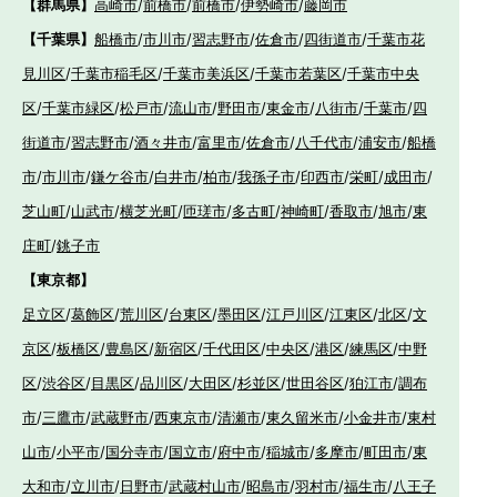
【群馬県】
高崎市
/
前橋市
/
前橋市
/
伊勢崎市
/
藤岡市
【千葉県】
船橋市
/
市川市
/
習志野市
/
佐倉市
/
四街道市
/
千葉市花
見川区
/
千葉市稲毛区
/
千葉市美浜区
/
千葉市若葉区
/
千葉市中央
区
/
千葉市緑区
/
松戸市
/
流山市
/
野田市
/
東金市
/
八街市
/
千葉市
/
四
街道市
/
習志野市
/
酒々井市
/
富里市
/
佐倉市
/
八千代市
/
浦安市
/
船橋
市
/
市川市
/
鎌ケ谷市
/
白井市
/
柏市
/
我孫子市
/
印西市
/
栄町
/
成田市
/
芝山町
/
山武市
/
横芝光町
/
匝瑳市
/
多古町
/
神崎町
/
香取市
/
旭市
/
東
庄町
/
銚子市
【東京都】
足立区
/
葛飾区
/
荒川区
/
台東区
/
墨田区
/
江戸川区
/
江東区
/
北区
/
文
京区
/
板橋区
/
豊島区
/
新宿区
/
千代田区
/
中央区
/
港区
/
練馬区
/
中野
区
/
渋谷区
/
目黒区
/
品川区
/
大田区
/
杉並区
/
世田谷区
/
狛江市
/
調布
市
/
三鷹市
/
武蔵野市
/
西東京市
/
清瀬市
/
東久留米市
/
小金井市
/
東村
山市
/
小平市
/
国分寺市
/
国立市
/
府中市
/
稲城市
/
多摩市
/
町田市
/
東
大和市
/
立川市
/
日野市
/
武蔵村山市
/
昭島市
/
羽村市
/
福生市
/
八王子