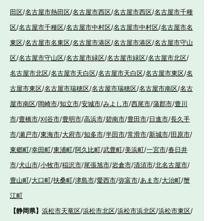
田区
/
名古屋市熱田区
/
名古屋市西区
/
名古屋市西区
/
名古屋市千種
区
/
名古屋市千種区
/
名古屋市中村区
/
名古屋市中村区
/
名古屋市名
東区
/
名古屋市名東区
/
名古屋市港区
/
名古屋市港区
/
名古屋市守山
区
/
名古屋市守山区
/
名古屋市緑区
/
名古屋市緑区
/
名古屋市北区
/
名古屋市北区
/
名古屋市天白区
/
名古屋市天白区
/
名古屋市東区
/
名
古屋市東区
/
名古屋市瑞穂区
/
名古屋市瑞穂区
/
名古屋市南区
/
名古
屋市南区
/
岡崎市
/
知立市
/
安城市
/
みよし市
/
西尾市
/
蒲郡市
/
豊川
市
/
豊橋市
/
刈谷市
/
豊明市
/
高浜市
/
碧南市
/
豊田市
/
日進市
/
長久手
市
/
瀬戸市
/
東海市
/
大府市
/
知多市
/
半田市
/
常滑市
/
新城市
/
田原市
/
東郷町
/
幸田町
/
東浦町
/
阿久比町
/
武豊町
/
美浜町
/
一宮市
/
春日井
市
/
犬山市
/
小牧市
/
稲沢市
/
尾張旭市
/
岩倉市
/
清須市
/
北名古屋市
/
豊山町
/
大口町
/
扶桑町
/
津島市
/
愛西市
/
弥富市
/
あま市
/
大治町
/
蟹
江町
【静岡県】
浜松市天竜区
/
浜松市北区
/
浜松市浜北区
/
浜松市東区
/