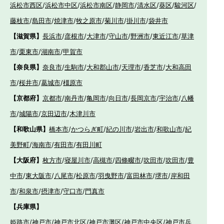
浜松市西区
/
浜松市中区
/
浜松市南区
/
静岡市
/
清水区
/
葵区
/
駿河区
/
藤枝市
/
島田市
/
焼津市
/
牧之原市
/
菊川市
/
掛川市
/
袋井市
【滋賀県】
長浜市
/
彦根市
/
大津市
/
守山市
/
野洲市
/
東近江市
/
草津
市
/
栗東市
/
湖南市
/
甲賀市
【奈良県】
奈良市
/
生駒市
/
大和郡山市
/
天理市
/
香芝市
/
大和高田
市
/
桜井市
/
葛城市
/
橿原市
【京都府】
京都市
/
南丹市
/
亀岡市
/
向日市
/
長岡京市
/
宇治市
/
八幡
市
/
城陽市
/
京田辺市
/
木津川市
【和歌山県】
橋本市
/
かつらぎ町
/
紀の川市
/
岩出市
/
和歌山市
/
紀
美野町
/
海南市
/
有田市
/
有田川町
【大阪府】
枚方市
/
寝屋川市
/
高槻市
/
四條畷市
/
吹田市
/
吹田市
/
豊
中市
/
東大阪市
/
八尾市
/
松原市
/
羽曳野市
/
富田林市
/
堺市
/
岸和田
市
/
和泉市
/
摂津市
/
守口市
/
門真市
【兵庫県】
姫路市
/
神戸市
/
神戸市北区
/
神戸市灘区
/
神戸市中央区
/
神戸市兵