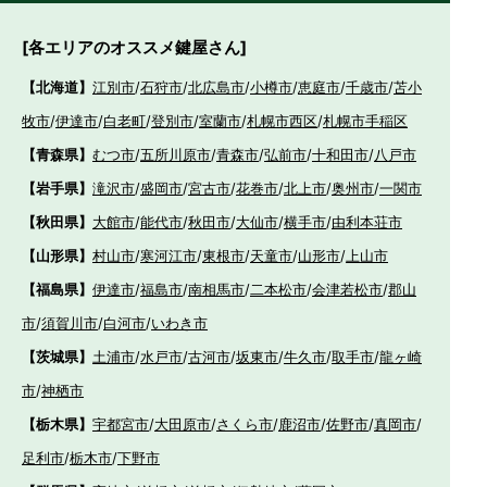
[各エリアのオススメ鍵屋さん]
【北海道】
江別市
/
石狩市
/
北広島市
/
小樽市
/
恵庭市
/
千歳市
/
苫小
牧市
/
伊達市
/
白老町
/
登別市
/
室蘭市
/
札幌市西区
/
札幌市手稲区
【青森県】
むつ市
/
五所川原市
/
青森市
/
弘前市
/
十和田市
/
八戸市
【岩手県】
滝沢市
/
盛岡市
/
宮古市
/
花巻市
/
北上市
/
奥州市
/
一関市
【秋田県】
大館市
/
能代市
/
秋田市
/
大仙市
/
横手市
/
由利本荘市
【山形県】
村山市
/
寒河江市
/
東根市
/
天童市
/
山形市
/
上山市
【福島県】
伊達市
/
福島市
/
南相馬市
/
二本松市
/
会津若松市
/
郡山
市
/
須賀川市
/
白河市
/
いわき市
【茨城県】
土浦市
/
水戸市
/
古河市
/
坂東市
/
牛久市
/
取手市
/
龍ヶ崎
市
/
神栖市
【栃木県】
宇都宮市
/
大田原市
/
さくら市
/
鹿沼市
/
佐野市
/
真岡市
/
足利市
/
栃木市
/
下野市