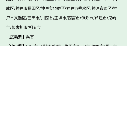
庫区
/
神戸市長田区
/
神戸市須磨区
/
神戸市垂水区
/
神戸市西区
/
神
戸市東灘区
/
三田市
/
川西市
/
宝塚市
/
西宮市
/
伊丹市
/
芦屋市
/
尼崎
市
/
加古川市
/
明石市
【広島県】
呉市
【山口県】
山口市
/
下関市
/
山陽小野田市
/
宇部市
/
防府市
/
周南市
/
下松市
【香川県】
観音寺市
/
三豊市
/
善通寺市
/
丸亀市
/
坂出市
/
高松市
/
さ
ぬき市
/
東かがわ市
【愛媛県】
伊予市
/
東温市
/
松山市
/
今治市
/
西条市
/
新居浜市
/
四国
中央市
【福岡県】
福岡市東区
/
福岡市南区
/
福岡市博多区
/
福岡市早良区
/
福岡市西
区
/
福岡市中央区
/
福岡市城南区
/
北九州市八幡西区
/
北九州市小倉
南区
/
北九州市小倉北区
/
北九州市門司区
/
北九州市若松区
/
北九州