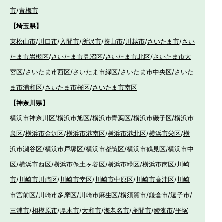
市
/
青梅市
【埼玉県】
東松山市
/
川口市
/
入間市
/
所沢市
/
挟山市
/
川越市
/
さいたま市
/
さい
たま市岩槻区
/
さいたま市見沼区
/
さいたま市北区
/
さいたま市大
宮区
/
さいたま市西区
/
さいたま市緑区
/
さいたま市中央区
/
さいた
ま市浦和区
/
さいたま市桜区
/
さいたま市南区
【神奈川県】
横浜市神奈川区
/
横浜市旭区
/
横浜市青葉区
/
横浜市磯子区
/
横浜市
泉区
/
横浜市金沢区
/
横浜市港南区
/
横浜市港北区
/
横浜市栄区
/
横
浜市瀬谷区
/
横浜市戸塚区
/
横浜市都筑区
/
横浜市鶴見区
/
横浜市中
区
/
横浜市西区
/
横浜市保土ヶ谷区
/
横浜市緑区
/
横浜市南区
/
川崎
市
/
川崎市川崎区
/
川崎市幸区
/
川崎市中原区
/
川崎市高津区
/
川崎
市宮前区
/
川崎市多摩区
/
川崎市麻生区
/
横須賀市
/
鎌倉市
/
逗子市
/
三浦市
/
相模原市
/
厚木市
/
大和市
/
海老名市
/
座間市
/
綾瀬市
/
平塚