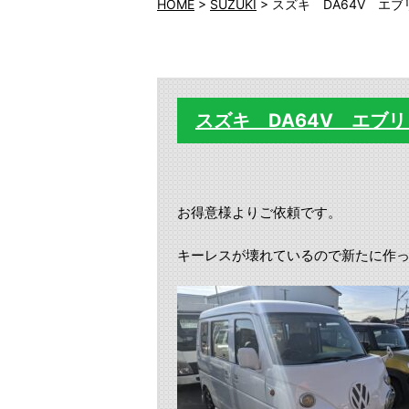
HOME
>
SUZUKI
>
スズキ DA64V エ
スズキ DA64V エブ
お得意様よりご依頼です。
キーレスが壊れているので新たに作