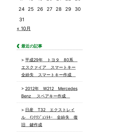
24
25
26
27
28
29
30
31
« 10月
最近の記事
平成29年 トヨタ 80系
エスクァイア スマートキー
全紛失 スマートキー作成
2012年 W212 Mercedes
Benz スペアキー作成
日産 T32 エクストレイ
ル ｲﾝﾃﾘｼﾞｪﾝﾄｷｰ 全紛失 復
旧 鍵作成