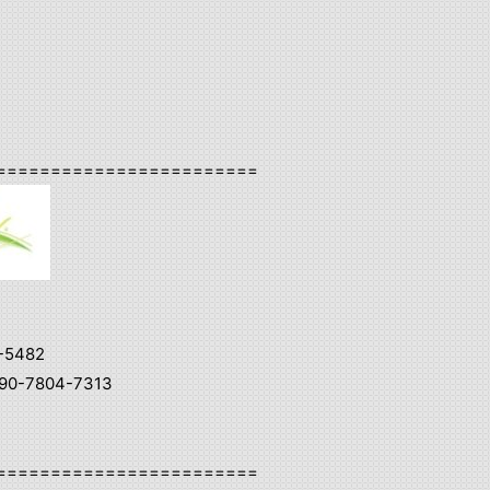
========================
-5482
0-7804-7313
========================