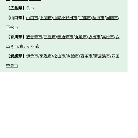
【広島県】
呉市
【山口県】
山口市
/
下関市
/
山陽小野田市
/
宇部市
/
防府市
/
周南市
/
下松市
【香川県】
観音寺市
/
三豊市
/
善通寺市
/
丸亀市
/
坂出市
/
高松市
/
さ
ぬき市
/
東かがわ市
【愛媛県】
伊予市
/
東温市
/
松山市
/
今治市
/
西条市
/
新居浜市
/
四国
中央市
【福岡県】
福岡市東区
/
福岡市南区
/
福岡市博多区
/
福岡市早良区
/
福岡市西
区
/
福岡市中央区
/
福岡市城南区
/
北九州市八幡西区
/
北九州市小倉
南区
/
北九州市小倉北区
/
北九州市門司区
/
北九州市若松区
/
北九州
市八幡東区
/
北九州市戸畑区
/
久留米市
/
飯塚市
/
大牟田市
/
春日市
/
筑紫野市
/
糸島市
/
宗像市
/
大野城市
/
柳川市
/
太宰府市
/
行橋市
/
八女
市
/
小郡市
/
古賀市
/
直方市
/
朝倉市
/
福津市
/
田川市
/
筑後市
/
中間市
/