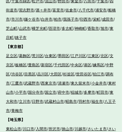
区
/
千葉市緑区
/
松戸市
/
流山市
/
野田市
/
東金市
/
八街市
/
千葉市
/
四
街道市
/
習志野市
/
酒々井市
/
富里市
/
佐倉市
/
八千代市
/
浦安市
/
船橋
市
/
市川市
/
鎌ケ谷市
/
白井市
/
柏市
/
我孫子市
/
印西市
/
栄町
/
成田市
/
芝山町
/
山武市
/
横芝光町
/
匝瑳市
/
多古町
/
神崎町
/
香取市
/
旭市
/
東
庄町
/
銚子市
【東京都】
足立区
/
葛飾区
/
荒川区
/
台東区
/
墨田区
/
江戸川区
/
江東区
/
北区
/
文
京区
/
板橋区
/
豊島区
/
新宿区
/
千代田区
/
中央区
/
港区
/
練馬区
/
中野
区
/
渋谷区
/
目黒区
/
品川区
/
大田区
/
杉並区
/
世田谷区
/
狛江市
/
調布
市
/
三鷹市
/
武蔵野市
/
西東京市
/
清瀬市
/
東久留米市
/
小金井市
/
東村
山市
/
小平市
/
国分寺市
/
国立市
/
府中市
/
稲城市
/
多摩市
/
町田市
/
東
大和市
/
立川市
/
日野市
/
武蔵村山市
/
昭島市
/
羽村市
/
福生市
/
八王子
市
/
青梅市
【埼玉県】
東松山市
/
川口市
/
入間市
/
所沢市
/
挟山市
/
川越市
/
さいたま市
/
さい