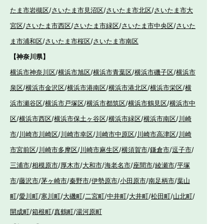
たま市岩槻区
/
さいたま市見沼区
/
さいたま市北区
/
さいたま市大
宮区
/
さいたま市西区
/
さいたま市緑区
/
さいたま市中央区
/
さいた
ま市浦和区
/
さいたま市桜区
/
さいたま市南区
【神奈川県】
横浜市神奈川区
/
横浜市旭区
/
横浜市青葉区
/
横浜市磯子区
/
横浜市
泉区
/
横浜市金沢区
/
横浜市港南区
/
横浜市港北区
/
横浜市栄区
/
横
浜市瀬谷区
/
横浜市戸塚区
/
横浜市都筑区
/
横浜市鶴見区
/
横浜市中
区
/
横浜市西区
/
横浜市保土ヶ谷区
/
横浜市緑区
/
横浜市南区
/
川崎
市
/
川崎市川崎区
/
川崎市幸区
/
川崎市中原区
/
川崎市高津区
/
川崎
市宮前区
/
川崎市多摩区
/
川崎市麻生区
/
横須賀市
/
鎌倉市
/
逗子市
/
三浦市
/
相模原市
/
厚木市
/
大和市
/
海老名市
/
座間市
/
綾瀬市
/
平塚
市
/
藤沢市
/
茅ヶ崎市
/
秦野市
/
伊勢原市
/
小田原市
/
南足柄市
/
葉山
町
/
愛川町
/
寒川町
/
大磯町
/
二宮町
/
中井町
/
大井町
/
松田町
/
山北町
/
開成町
/
箱根町
/
真鶴町
/
湯河原町