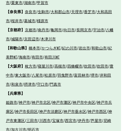
市
/
栗東市
/
湖南市
/
甲賀市
【奈良県】
奈良市
/
生駒市
/
大和郡山市
/
天理市
/
香芝市
/
大和高田
市
/
桜井市
/
葛城市
/
橿原市
【京都府】
京都市
/
南丹市
/
亀岡市
/
向日市
/
長岡京市
/
宇治市
/
八幡
市
/
城陽市
/
京田辺市
/
木津川市
【和歌山県】
橋本市
/
かつらぎ町
/
紀の川市
/
岩出市
/
和歌山市
/
紀
美野町
/
海南市
/
有田市
/
有田川町
【大阪府】
枚方市
/
寝屋川市
/
高槻市
/
四條畷市
/
吹田市
/
吹田市
/
豊
中市
/
東大阪市
/
八尾市
/
松原市
/
羽曳野市
/
富田林市
/
堺市
/
岸和田
市
/
和泉市
/
摂津市
/
守口市
/
門真市
【兵庫県】
姫路市
/
神戸市
/
神戸市北区
/
神戸市灘区
/
神戸市中央区
/
神戸市兵
庫区
/
神戸市長田区
/
神戸市須磨区
/
神戸市垂水区
/
神戸市西区
/
神
戸市東灘区
/
三田市
/
川西市
/
宝塚市
/
西宮市
/
伊丹市
/
芦屋市
/
尼崎
市
/
加古川市
/
明石市