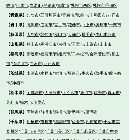
牧市
/
伊達市
/
白老町
/
登別市
/
室蘭市
/
札幌市西区
/
札幌市手稲区
【青森県】
むつ市
/
五所川原市
/
青森市
/
弘前市
/
十和田市
/
八戸市
【岩手県】
滝沢市
/
盛岡市
/
宮古市
/
花巻市
/
北上市
/
奥州市
/
一関市
【秋田県】
大館市
/
能代市
/
秋田市
/
大仙市
/
横手市
/
由利本荘市
【山形県】
村山市
/
寒河江市
/
東根市
/
天童市
/
山形市
/
上山市
【福島県】
伊達市
/
福島市
/
南相馬市
/
二本松市
/
会津若松市
/
郡山
市
/
須賀川市
/
白河市
/
いわき市
【茨城県】
土浦市
/
水戸市
/
古河市
/
坂東市
/
牛久市
/
取手市
/
龍ヶ崎
市
/
神栖市
【栃木県】
宇都宮市
/
大田原市
/
さくら市
/
鹿沼市
/
佐野市
/
真岡市
/
足利市
/
栃木市
/
下野市
【群馬県】
高崎市
/
前橋市
/
前橋市
/
伊勢崎市
/
藤岡市
【千葉県】
船橋市
/
市川市
/
習志野市
/
佐倉市
/
四街道市
/
千葉市花
見川区
/
千葉市稲毛区
/
千葉市美浜区
/
千葉市若葉区
/
千葉市中央