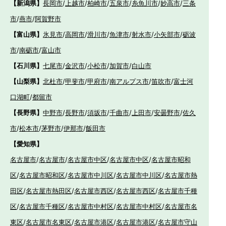
【新潟県】
長岡市
/
上越市
/
柏崎市
/
五泉市
/
糸魚川市
/
妙高市
/
三条
市
/
燕市
/
阿賀野市
【富山県】
氷見市
/
高岡市
/
滑川市
/
魚津市
/
射水市
/
小矢部市
/
砺波
市
/
南砺市
/
富山市
【石川県】
七尾市
/
金沢市
/
小松市
/
加賀市
/
白山市
【山梨県】
北杜市
/
甲斐市
/
甲府市
/
南アルプス市
/
笛吹市
/
富士河
口湖町
/
都留市
【長野県】
中野市
/
長野市
/
須坂市
/
千曲市
/
上田市
/
安曇野市
/
佐久
市
/
松本市
/
茅野市
/
伊那市
/
飯田市
【愛知県】
名古屋市
/
名古屋市
/
名古屋市中区
/
名古屋市中区
/
名古屋市昭和
区
/
名古屋市昭和区
/
名古屋市中川区
/
名古屋市中川区
/
名古屋市熱
田区
/
名古屋市熱田区
/
名古屋市西区
/
名古屋市西区
/
名古屋市千種
区
/
名古屋市千種区
/
名古屋市中村区
/
名古屋市中村区
/
名古屋市名
東区
/
名古屋市名東区
/
名古屋市港区
/
名古屋市港区
/
名古屋市守山