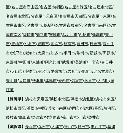
区
/
名古屋市守山区
/
名古屋市緑区
/
名古屋市緑区
/
名古屋市北区
/
名古屋市北区
/
名古屋市天白区
/
名古屋市天白区
/
名古屋市東区
/
名
古屋市東区
/
名古屋市瑞穂区
/
名古屋市瑞穂区
/
名古屋市南区
/
名古
屋市南区
/
岡崎市
/
知立市
/
安城市
/
みよし市
/
西尾市
/
蒲郡市
/
豊川
市
/
豊橋市
/
刈谷市
/
豊明市
/
高浜市
/
碧南市
/
豊田市
/
日進市
/
長久手
市
/
瀬戸市
/
東海市
/
大府市
/
知多市
/
半田市
/
常滑市
/
新城市
/
田原市
/
東郷町
/
幸田町
/
東浦町
/
阿久比町
/
武豊町
/
美浜町
/
一宮市
/
春日井
市
/
犬山市
/
小牧市
/
稲沢市
/
尾張旭市
/
岩倉市
/
清須市
/
北名古屋市
/
豊山町
/
大口町
/
扶桑町
/
津島市
/
愛西市
/
弥富市
/
あま市
/
大治町
/
蟹
江町
【静岡県】
浜松市天竜区
/
浜松市北区
/
浜松市浜北区
/
浜松市東区
/
浜松市西区
/
浜松市中区
/
浜松市南区
/
静岡市
/
清水区
/
葵区
/
駿河区
/
藤枝市
/
島田市
/
焼津市
/
牧之原市
/
菊川市
/
掛川市
/
袋井市
【滋賀県】
長浜市
/
彦根市
/
大津市
/
守山市
/
野洲市
/
東近江市
/
草津